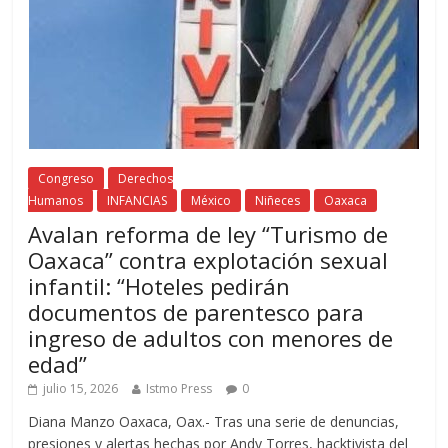
Congreso
Derechos
Humanos
INFANCIAS
México
Niñeces
Oaxaca
Avalan reforma de ley “Turismo de
Oaxaca” contra explotación sexual
infantil: “Hoteles pedirán
documentos de parentesco para
ingreso de adultos con menores de
edad”
julio 15, 2026
Istmo Press
0
Diana Manzo Oaxaca, Oax.- Tras una serie de denuncias,
presiones y alertas hechas por Andy Torres, hacktivista del