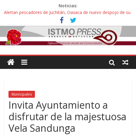
Noticias:
Alertan pescadores de Juchitán, Oaxaca de nuevo despojo de su
territorio para construir un parque eólico
Pescadores y comuneros ikoots detienen la extracción ilegal de
material pétreo de gravera Oyamel
Un nuevo derrame de hidrocarburo afecta a Salina Cruz, Oaxaca;
ahora pescadores de Salinas del Marqués denuncian daños de
Pemex
🎧Capítulo 2 : CUIDAR A MI HIJA CON SÍNDROME DE DOWN
Familiares de periodista Alejandro Leyva asesinado en Oaxaca
protestan y exigen justicia en desfile de delegaciones
Municipales
Invita Ayuntamiento a
disfrutar de la majestuosa
Vela Sandunga