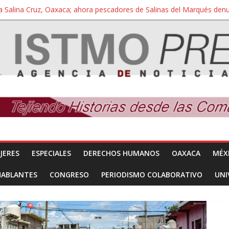
a Salina Cruz, Oaxaca; ahora pescadores de Salinas del Marqués de
iversidad Bienestar de Ixtepec, Oaxaca vuelve a las aulas tras amparo
 reúnen con titular de la SEGOB y exigen detener a los autores materi
nuevo despojo de su territorio para construir un parque eólico
 extracción ilegal de material pétreo de gravera Oyamel
JERES
ESPECIALES
DERECHOS HUMANOS
OAXACA
MÉX
HABLANTES
CONGRESO
PERIODISMO COLABORATIVO
UNI