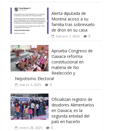
Alerta diputada de
Morena acoso a su
familia tras sobrevuelo
de dron en su casa
0
febrero 7, 2026
Aprueba Congreso de
Oaxaca reforma
constitucional en
materia de No
Reelección y
Nepotismo Electoral
0
marzo 5, 2025
Oficializan registro de
deudores Alimentarios
en Oaxaca; es la
segunda entidad del
país en hacerlo
0
enero 28, 2025