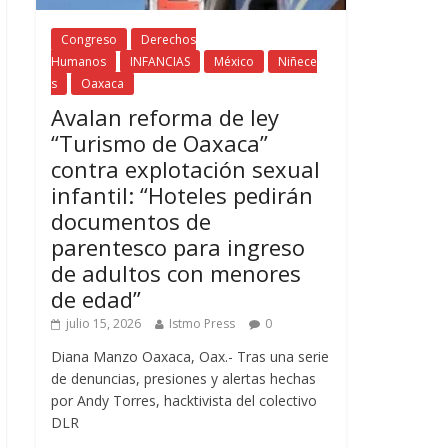
Congreso
Derechos
Humanos
INFANCIAS
México
Niñece
s
Oaxaca
Avalan reforma de ley
“Turismo de Oaxaca”
contra explotación sexual
infantil: “Hoteles pedirán
documentos de
parentesco para ingreso
de adultos con menores
de edad”
julio 15, 2026
Istmo Press
0
Diana Manzo Oaxaca, Oax.- Tras una serie
de denuncias, presiones y alertas hechas
por Andy Torres, hacktivista del colectivo
DLR