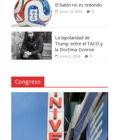
El balón no es redondo
0
junio 14, 2026
La bipolaridad de
Trump: entre el TACO y
la Doctrina Donroe
0
junio 2, 2026
Congreso