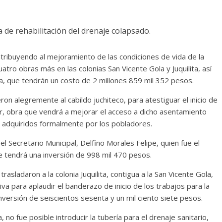
 de rehabilitación del drenaje colapsado.
tribuyendo al mejoramiento de las condiciones de vida de la
uatro obras más en las colonias San Vicente Gola y Juquilita, así
ma, que tendrán un costo de 2 millones 859 mil 352 pesos.
ron alegremente al cabildo juchiteco, para atestiguar el inicio de
ar, obra que vendrá a mejorar el acceso a dicho asentamiento
on adquiridos formalmente por los pobladores.
l Secretario Municipal, Delfino Morales Felipe, quien fue el
ue tendrá una inversión de 998 mil 470 pesos.
asladaron a la colonia Juquilita, contigua a la San Vicente Gola,
a para aplaudir el banderazo de inicio de los trabajos para la
inversión de seiscientos sesenta y un mil ciento siete pesos.
, no fue posible introducir la tubería para el drenaje sanitario,