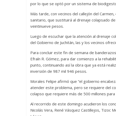
por lo que se optó por un sistema de biodigestor
Más tarde, con vecinos del callejón del Carmen, en
sanitario, que sustituirá al drenaje colapsado d
veintinueve pesos.
Luego de escuchar que la atención al drenaje co
del Gobierno de Juchitán, las y los vecinos ofre
Para concluir este fin de semana de banderazos, 
Efraín R. Gómez, para dar comienzo a la rehabil
punto, continuando así la obra que ya está reali
inversión de 987 mil 946 pesos.
Morales Felipe afirmó que “el gobierno encabez
atender este problema, pero se requiere del co
colapso que requiere más de 500 millones para 
Al recorrido de este domingo acudieron los conc
Nicolás Vera, René Vásquez Castillejos, Tizoc M