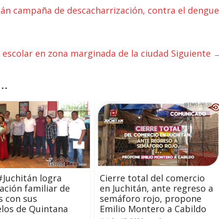
tán campaña de descacharrización, contra el dengue
 escolar en zona marginada de la ciudad
Siguiente 
..
#Juchitán logra
Cierre total del comercio
cación familiar de
en Juchitán, ante regreso a
s con sus
semáforo rojo, propone
los de Quintana
Emilio Montero a Cabildo