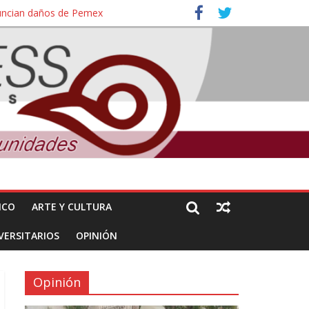
nuncian daños de Pemex
ales e intelectuales de su asesinato
ICO
ARTE Y CULTURA
VERSITARIOS
OPINIÓN
Opinión