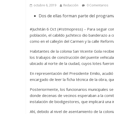
octubre 6, 2019
Redacción
0 Comentarios
Dos de ellas forman parte del programa
#Juchitán 6 Oct (#Istmopress) – Para seguir con
población, el cabildo juchiteco dio banderazo a c
como en el callejón del Carmen y la calle Refor
Habitantes de la colonia San Vicente Gola recibie
los trabajos de construcción del puente vehicul
ubicado al norte de la ciudad, cuyos lotes fuer
En representación del Presidente Emilio, acudió e
encargado de leer la ficha técnica de la obra, q
Posteriormente, los funcionarios municipales se tr
donde decenas de vecinos esperaban a la comitiv
instalación de biodigestores, que implicará una 
Ahí, debido al nivel de asentamiento de la colonia