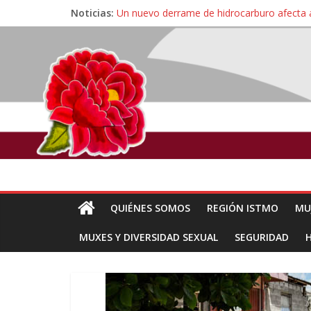
Noticias:
Un nuevo derrame de hidrocarburo afecta 
Ángel, el joven autista expulsado por la Un
Familiares de periodista Alejandro Leyva se
Alertan pescadores de Juchitán, Oaxaca de 
Pescadores y comuneros ikoots detienen la
QUIÉNES SOMOS
REGIÓN ISTMO
MU
MUXES Y DIVERSIDAD SEXUAL
SEGURIDAD