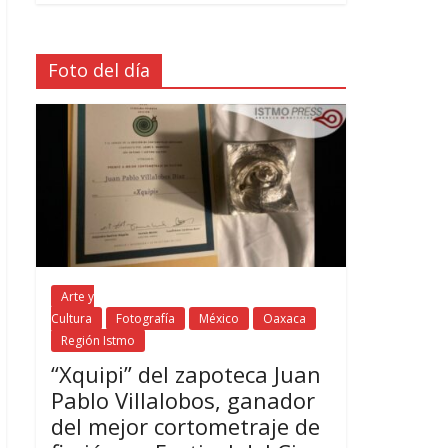
Foto del día
Arte y
Cultura
Fotografía
México
Oaxaca
Región Istmo
“Xquipi” del zapoteca Juan
Pablo Villalobos, ganador
del mejor cortometraje de