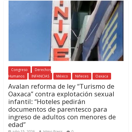
Congreso
Derechos
Humanos
INFANCIAS
México
Niñeces
Oaxaca
Avalan reforma de ley “Turismo de
Oaxaca” contra explotación sexual
infantil: “Hoteles pedirán
documentos de parentesco para
ingreso de adultos con menores de
edad”
julio 15, 2026
Istmo Press
0