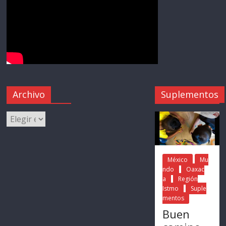
Archivo
Suplementos
México
Mu
ndo
Oaxac
a
Región
Istmo
Suple
mentos
Buen