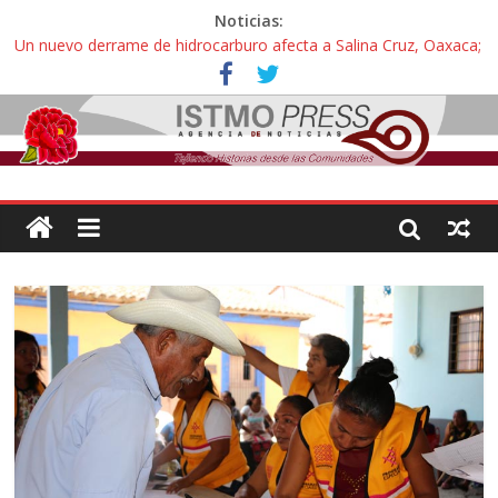
Noticias:
Un nuevo derrame de hidrocarburo afecta a Salina Cruz, Oaxaca;
ahora pescadores de Salinas del Marqués denuncian daños de
Pemex
Ángel, el joven autista expulsado por la Universidad Bienestar de
Ixtepec, Oaxaca vuelve a las aulas tras amparo
Familiares de periodista Alejandro Leyva se reúnen con titular de
la SEGOB y exigen detener a los autores materiales e
intelectuales de su asesinato
Alertan pescadores de Juchitán, Oaxaca de nuevo despojo de su
territorio para construir un parque eólico
Pescadores y comuneros ikoots detienen la extracción ilegal de
material pétreo de gravera Oyamel