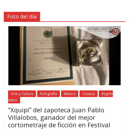
Foto del día
Arte y Cultura
Fotografía
México
Oaxaca
Región
Istmo
“Xquipi” del zapoteca Juan Pablo
Villalobos, ganador del mejor
cortometraje de ficción en Festival