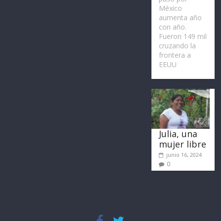
México
aumenta año
con año.
Fueron 149 mil
cruzando la
frontera a
EEUU
Julia, una
mujer libre
junio 16, 2024
0