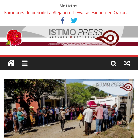
Noticias:
Familiares de periodista Alejandro Leyva asesinado en Oaxaca
protestan y exigen justicia en desfile de delegaciones
Alertan pescadores de Juchitán, Oaxaca de nuevo despojo de su
territorio para construir un parque eólico
Pescadores y comuneros ikoots detienen la extracción ilegal de
material pétreo de gravera Oyamel
Un nuevo derrame de hidrocarburo afecta a Salina Cruz, Oaxaca;
ahora pescadores de Salinas del Marqués denuncian daños de
Pemex
🎧Capítulo 2 : CUIDAR A MI HIJA CON SÍNDROME DE DOWN