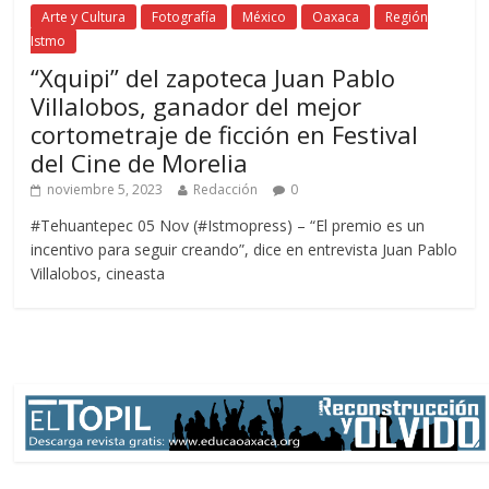
Arte y Cultura
Fotografía
México
Oaxaca
Región
Istmo
“Xquipi” del zapoteca Juan Pablo
Villalobos, ganador del mejor
cortometraje de ficción en Festival
del Cine de Morelia
noviembre 5, 2023
Redacción
0
#Tehuantepec 05 Nov (#Istmopress) – “El premio es un
incentivo para seguir creando”, dice en entrevista Juan Pablo
Villalobos, cineasta