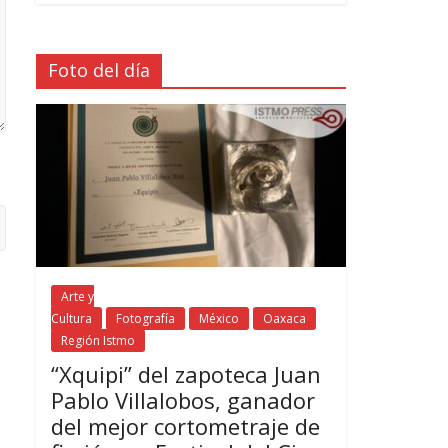
Foto del día
Arte y
Cultura
Fotografía
México
Oaxaca
Región Istmo
“Xquipi” del zapoteca Juan
Pablo Villalobos, ganador
del mejor cortometraje de