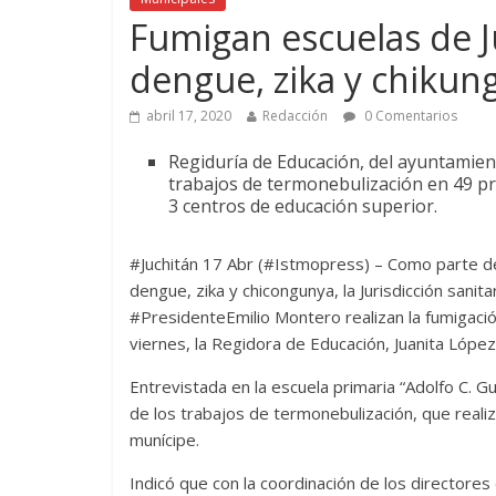
Fumigan escuelas de J
dengue, zika y chikun
abril 17, 2020
Redacción
0 Comentarios
Regiduría de Educación, del ayuntamient
trabajos de termonebulización en 49 pre
3 centros de educación superior.
#Juchitán 17 Abr (#Istmopress) – Como parte de
dengue, zika y chicongunya, la Jurisdicción sani
#PresidenteEmilio Montero realizan la fumigació
viernes, la Regidora de Educación, Juanita Lópe
Entrevistada en la escuela primaria “Adolfo C. G
de los trabajos de termonebulización, que realiz
munícipe.
Indicó que con la coordinación de los directores