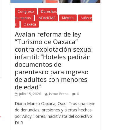
Congreso
Derechos
Humanos
INFANCIAS
México
Niñece
s
Oaxaca
Avalan reforma de ley
“Turismo de Oaxaca”
contra explotación sexual
infantil: “Hoteles pedirán
documentos de
parentesco para ingreso
de adultos con menores
de edad”
julio 15, 2026
Istmo Press
0
Diana Manzo Oaxaca, Oax.- Tras una serie
de denuncias, presiones y alertas hechas
→
por Andy Torres, hacktivista del colectivo
DLR