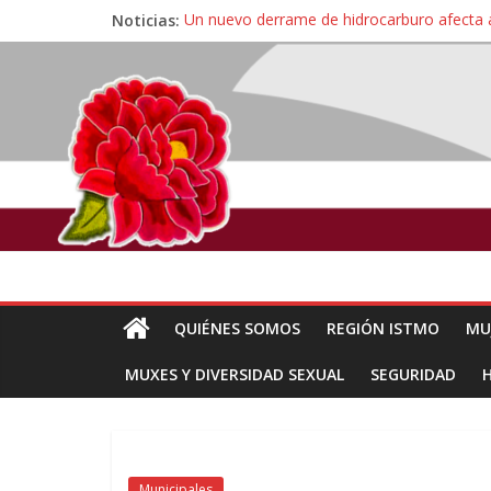
Noticias:
Un nuevo derrame de hidrocarburo afecta 
Ángel, el joven autista expulsado por la Un
Familiares de periodista Alejandro Leyva se
Alertan pescadores de Juchitán, Oaxaca de 
Pescadores y comuneros ikoots detienen la
QUIÉNES SOMOS
REGIÓN ISTMO
MU
MUXES Y DIVERSIDAD SEXUAL
SEGURIDAD
Municipales