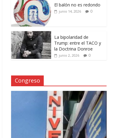
El balón no es redondo
0
junio 14, 2026
La bipolaridad de
Trump: entre el TACO y
la Doctrina Donroe
0
junio 2, 2026
Congreso