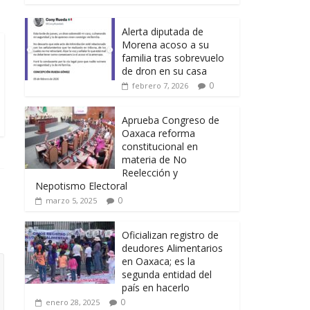
Alerta diputada de
Morena acoso a su
familia tras sobrevuelo
de dron en su casa
0
febrero 7, 2026
Aprueba Congreso de
Oaxaca reforma
constitucional en
materia de No
Reelección y
Nepotismo Electoral
0
marzo 5, 2025
Oficializan registro de
deudores Alimentarios
en Oaxaca; es la
segunda entidad del
país en hacerlo
0
enero 28, 2025