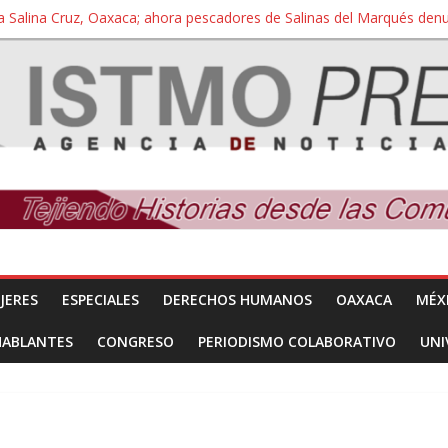
a Salina Cruz, Oaxaca; ahora pescadores de Salinas del Marqués de
iversidad Bienestar de Ixtepec, Oaxaca vuelve a las aulas tras amparo
 reúnen con titular de la SEGOB y exigen detener a los autores materi
nuevo despojo de su territorio para construir un parque eólico
 extracción ilegal de material pétreo de gravera Oyamel
JERES
ESPECIALES
DERECHOS HUMANOS
OAXACA
MÉX
HABLANTES
CONGRESO
PERIODISMO COLABORATIVO
UNI