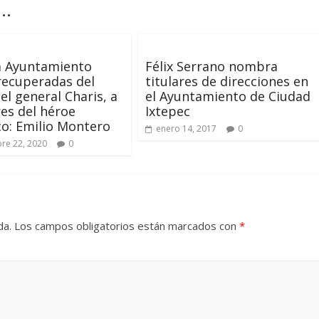
..
a Ayuntamiento
Félix Serrano nombra
recuperadas del
titulares de direcciones en
el general Charis, a
el Ayuntamiento de Ciudad
res del héroe
Ixtepec
co: Emilio Montero
enero 14, 2017
0
re 22, 2020
0
da.
Los campos obligatorios están marcados con
*