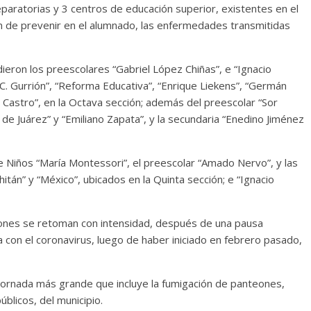
eparatorias y 3 centros de educación superior, existentes en el
fin de prevenir en el alumnado, las enfermedades transmitidas
eron los preescolares “Gabriel López Chiñas”, e “Ignacio
o C. Gurrión”, “Reforma Educativa”, “Enrique Liekens”, “Germán
is Castro”, en la Octava sección; además del preescolar “Sor
o de Juárez” y “Emiliano Zapata”, y la secundaria “Enedino Jiménez
e Niños “María Montessori”, el preescolar “Amado Nervo”, y las
hitán” y “México”, ubicados en la Quinta sección; e “Ignacio
iones se retoman con intensidad, después de una pausa
a con el coronavirus, luego de haber iniciado en febrero pasado,
jornada más grande que incluye la fumigación de panteones,
blicos, del municipio.