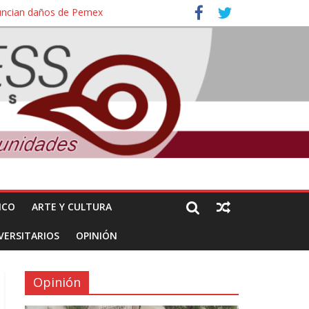
nuncian daños de Pemex
ales e intelectuales de su asesinato
ICO
ARTE Y CULTURA
VERSITARIOS
OPINIÓN
Opinión