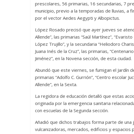
prescolares, 56 primarias, 16 secundarias, 7 pr
municipio, previo a la temporadas de lluvias, a 
por el vector Aedes Aegypti y Albopictus.
López Rosado precisó que ayer jueves se atendi
Allende”, las primarias “Saúl Martínez”, “Evarist
López Trujillo”, y la secundaria “Heliodoro Char
Juana Inés de la Cruz”, las primarias, “Centenari
Jiménez”, en la Novena sección, de esta ciudad.
Abundó que este viernes, se fumigan el Jardín d
primarias “Adolfo C. Gurrión”, “Centro escolar Juc
Allende”, en la Sexta.
La regidora de educación detalló que estas acc
originada por la emergencia sanitaria relacionad
con escuelas de la Segunda sección.
Añadió que dichos trabajos forma parte de una 
vulcanizadoras, mercados, edificios y espacios pú