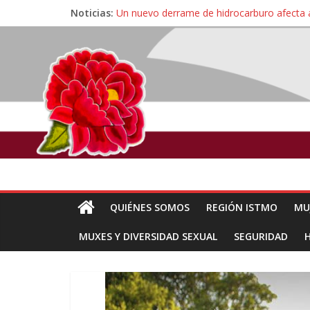
Noticias:
Un nuevo derrame de hidrocarburo afecta 
Ángel, el joven autista expulsado por la Un
Familiares de periodista Alejandro Leyva se
Alertan pescadores de Juchitán, Oaxaca de 
Pescadores y comuneros ikoots detienen la
QUIÉNES SOMOS
REGIÓN ISTMO
MU
MUXES Y DIVERSIDAD SEXUAL
SEGURIDAD