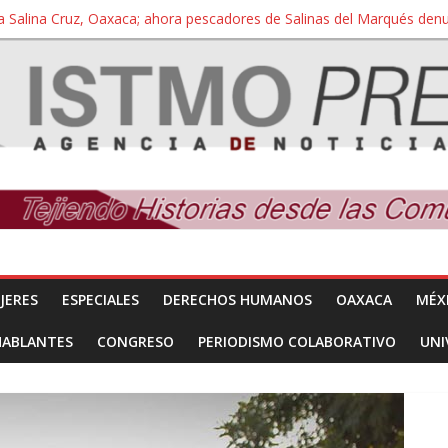
a Salina Cruz, Oaxaca; ahora pescadores de Salinas del Marqués de
iversidad Bienestar de Ixtepec, Oaxaca vuelve a las aulas tras amparo
 reúnen con titular de la SEGOB y exigen detener a los autores materi
nuevo despojo de su territorio para construir un parque eólico
 extracción ilegal de material pétreo de gravera Oyamel
JERES
ESPECIALES
DERECHOS HUMANOS
OAXACA
MÉX
HABLANTES
CONGRESO
PERIODISMO COLABORATIVO
UNI