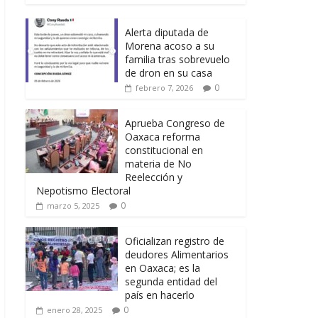
Alerta diputada de
Morena acoso a su
familia tras sobrevuelo
de dron en su casa
0
febrero 7, 2026
Aprueba Congreso de
Oaxaca reforma
constitucional en
materia de No
Reelección y
Nepotismo Electoral
0
marzo 5, 2025
Oficializan registro de
deudores Alimentarios
en Oaxaca; es la
segunda entidad del
país en hacerlo
0
enero 28, 2025