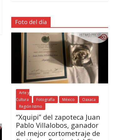
Foto del día
Arte y
Cultura
Fotografía
México
Oaxaca
Región Istmo
“Xquipi” del zapoteca Juan
Pablo Villalobos, ganador
del mejor cortometraje de