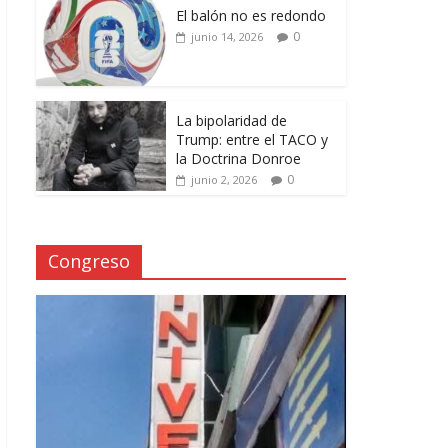
El balón no es redondo
0
junio 14, 2026
La bipolaridad de
Trump: entre el TACO y
la Doctrina Donroe
0
junio 2, 2026
Congreso