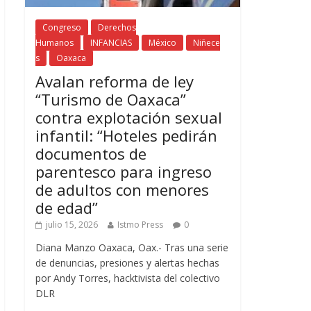
Congreso
Derechos
Humanos
INFANCIAS
México
Niñece
s
Oaxaca
Avalan reforma de ley
“Turismo de Oaxaca”
contra explotación sexual
infantil: “Hoteles pedirán
documentos de
parentesco para ingreso
de adultos con menores
de edad”
julio 15, 2026
Istmo Press
0
Diana Manzo Oaxaca, Oax.- Tras una serie
de denuncias, presiones y alertas hechas
por Andy Torres, hacktivista del colectivo
DLR