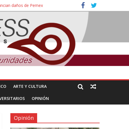
nuncian daños de Pemex
ales e intelectuales de su asesinato
ICO
ARTE Y CULTURA
VERSITARIOS
OPINIÓN
Opinión