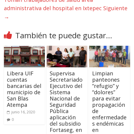
administrativa del hospital en Ixtepec
Siguiente
→
También te puede gustar...
Libera UIF
Supervisa
Limpian
cuentas
Secretariado
panteones
bancarias del
Ejecutivo del
“refugio” y
municipio de
Sistema
“dolores”
San Blas
Nacional de
para evitar
Atempa
Seguridad
propagación
Pública
de
junio 16, 2020
aplicación
enfermedade
0
del subsidio
s endémicas
Fortaseg, en
en