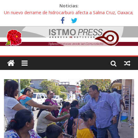
Noticias:
Un nuevo derrame de hidrocarburo afecta a Salina Cruz, Oaxaca;
ahora pescadores de Salinas del Marqués denuncian daños de
Pemex
Ángel, el joven autista expulsado por la Universidad Bienestar de
Ixtepec, Oaxaca vuelve a las aulas tras amparo
Familiares de periodista Alejandro Leyva se reúnen con titular de
la SEGOB y exigen detener a los autores materiales e
intelectuales de su asesinato
Alertan pescadores de Juchitán, Oaxaca de nuevo despojo de su
territorio para construir un parque eólico
Pescadores y comuneros ikoots detienen la extracción ilegal de
material pétreo de gravera Oyamel