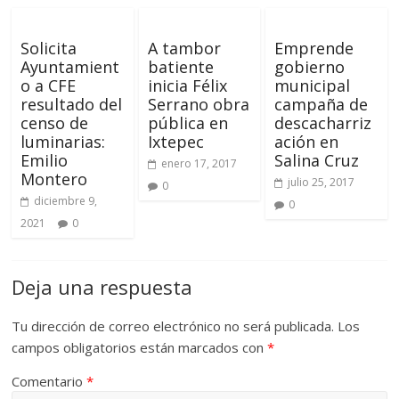
Solicita
A tambor
Emprende
Ayuntamient
batiente
gobierno
o a CFE
inicia Félix
municipal
resultado del
Serrano obra
campaña de
censo de
pública en
descacharriz
luminarias:
Ixtepec
ación en
Emilio
Salina Cruz
enero 17, 2017
Montero
julio 25, 2017
0
diciembre 9,
0
2021
0
Deja una respuesta
Tu dirección de correo electrónico no será publicada.
Los
campos obligatorios están marcados con
*
Comentario
*