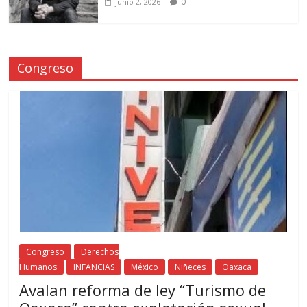
0
junio 2, 2026
Congreso
Congreso
Derechos
Humanos
INFANCIAS
México
Niñeces
Oaxaca
Avalan reforma de ley “Turismo de