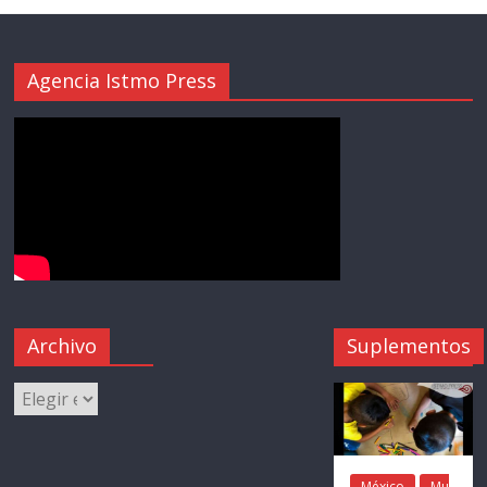
Agencia Istmo Press
Archivo
Suplementos
México
Mu