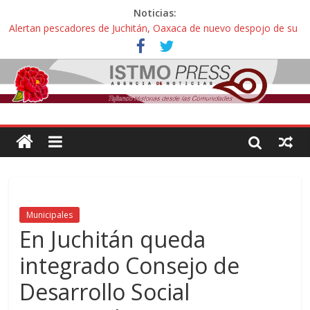
Noticias:
Alertan pescadores de Juchitán, Oaxaca de nuevo despojo de su
territorio para construir un parque eólico
Pescadores y comuneros ikoots detienen la extracción ilegal de
material pétreo de gravera Oyamel
Un nuevo derrame de hidrocarburo afecta a Salina Cruz, Oaxaca;
ahora pescadores de Salinas del Marqués denuncian daños de
Pemex
🎧Capítulo 2 : CUIDAR A MI HIJA CON SÍNDROME DE DOWN
Familiares de periodista Alejandro Leyva asesinado en Oaxaca
protestan y exigen justicia en desfile de delegaciones
Municipales
En Juchitán queda
integrado Consejo de
Desarrollo Social