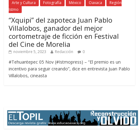
Arte y Cultura
Fotografía
México
Oaxaca
Región
Istmo
“Xquipi” del zapoteca Juan Pablo
Villalobos, ganador del mejor
cortometraje de ficción en Festival
del Cine de Morelia
noviembre 5, 2023
Redacción
0
#Tehuantepec 05 Nov (#Istmopress) – “El premio es un
incentivo para seguir creando”, dice en entrevista Juan Pablo
Villalobos, cineasta