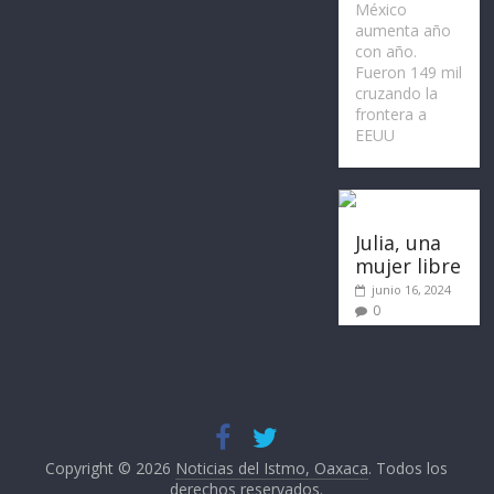
México
aumenta año
con año.
Fueron 149 mil
cruzando la
frontera a
EEUU
Julia, una
mujer libre
junio 16, 2024
0
Copyright © 2026
Noticias del Istmo, Oaxaca
. Todos los
derechos reservados.