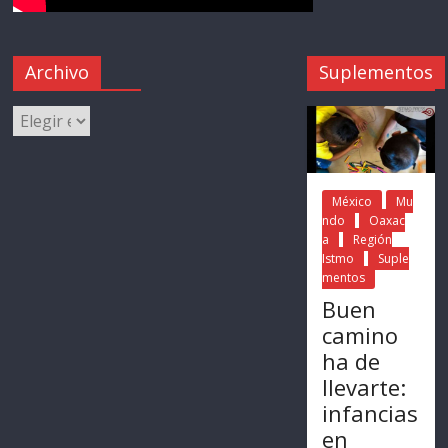
Archivo
Suplementos
México
Mu
ndo
Oaxac
a
Región
Istmo
Suple
mentos
Buen
camino
ha de
llevarte:
infancias
en