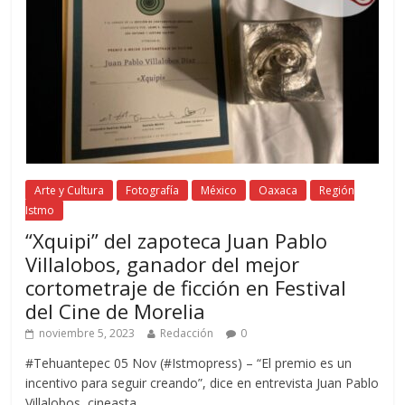
Arte y Cultura
Fotografía
México
Oaxaca
Región
Istmo
“Xquipi” del zapoteca Juan Pablo
Villalobos, ganador del mejor
cortometraje de ficción en Festival
del Cine de Morelia
noviembre 5, 2023
Redacción
0
#Tehuantepec 05 Nov (#Istmopress) – “El premio es un
incentivo para seguir creando”, dice en entrevista Juan Pablo
Villalobos, cineasta