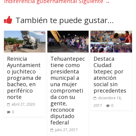
indiferencia gubernamental
Siguiente →
También te puede gustar...
Reinicia
Tehuantepec
Destaca
Ayuntamient
tiene como
Ciudad
o juchiteco
presidenta
Ixtepec por
programa de
municpal a
atención
bacheo, en
una mujer
social sin
periférico
comprometi
precedentes
norte
da con su
diciembre 18,
gente,
abril 27, 2020
2017
0
reconoce
0
diputado
federal
julio 27, 2017