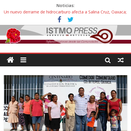
Noticias:
Un nuevo derrame de hidrocarburo afecta a Salina Cruz, Oaxaca;
ahora pescadores de Salinas del Marqués denuncian daños de
Pemex
Ángel, el joven autista expulsado por la Universidad Bienestar de
Ixtepec, Oaxaca vuelve a las aulas tras amparo
Familiares de periodista Alejandro Leyva se reúnen con titular de
la SEGOB y exigen detener a los autores materiales e
intelectuales de su asesinato
Alertan pescadores de Juchitán, Oaxaca de nuevo despojo de su
territorio para construir un parque eólico
Pescadores y comuneros ikoots detienen la extracción ilegal de
material pétreo de gravera Oyamel