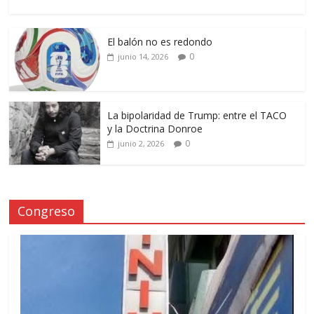
El balón no es redondo
0
junio 14, 2026
La bipolaridad de Trump: entre el TACO
y la Doctrina Donroe
0
junio 2, 2026
Congreso