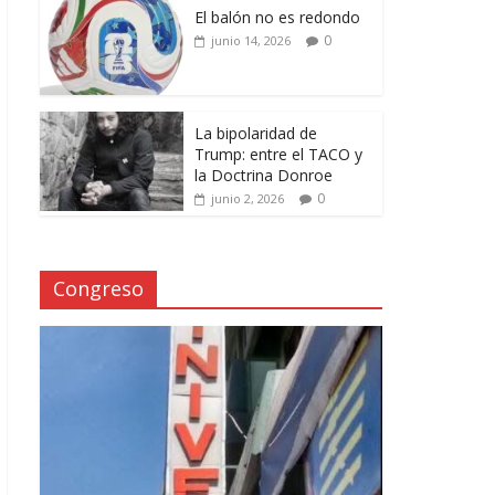
El balón no es redondo
0
junio 14, 2026
La bipolaridad de
Trump: entre el TACO y
la Doctrina Donroe
0
junio 2, 2026
Congreso