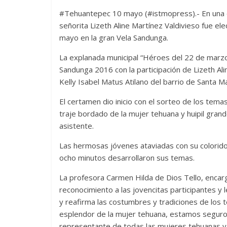
#Tehuantepec 10 mayo (#istmopress).- En una emo
señorita Lizeth Aline Martínez Valdivieso fue e
mayo en la gran Vela Sandunga.
La explanada municipal “Héroes del 22 de marzo 
Sandunga 2016 con la participación de Lizeth Ali
Kelly Isabel Matus Atilano del barrio de Santa Ma
El certamen dio inicio con el sorteo de los tem
traje bordado de la mujer tehuana y huipil gran
asistente.
Las hermosas jóvenes ataviadas con su colorid
ocho minutos desarrollaron sus temas.
La profesora Carmen Hilda de Dios Tello, encar
reconocimiento a las jovencitas participantes y
y reafirma las costumbres y tradiciones de los 
esplendor de la mujer tehuana, estamos seguros
representante de todas las mujeres tehuanas y