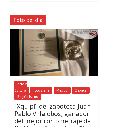
Foto del día
Arte y
Cultura
Fotografía
México
Oaxaca
Región Istmo
“Xquipi” del zapoteca Juan
Pablo Villalobos, ganador
del mejor cortometraje de