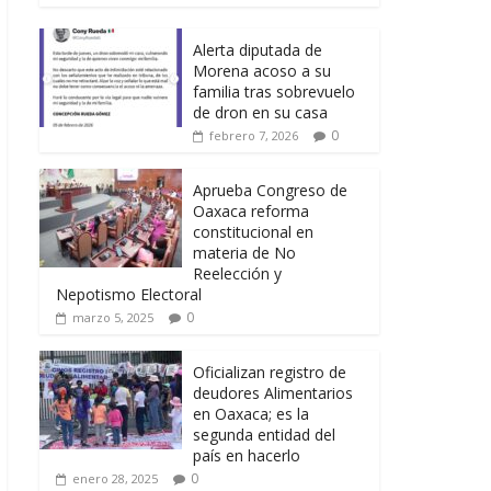
Alerta diputada de
Morena acoso a su
familia tras sobrevuelo
de dron en su casa
0
febrero 7, 2026
Aprueba Congreso de
Oaxaca reforma
constitucional en
materia de No
Reelección y
Nepotismo Electoral
0
marzo 5, 2025
Oficializan registro de
deudores Alimentarios
en Oaxaca; es la
segunda entidad del
país en hacerlo
0
enero 28, 2025