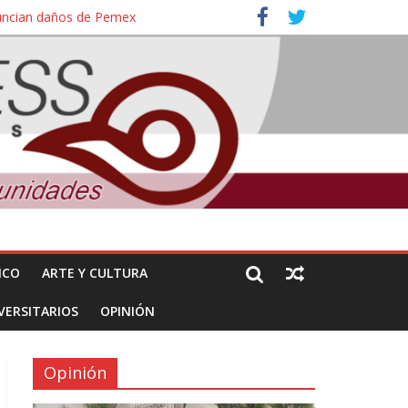
nuncian daños de Pemex
ales e intelectuales de su asesinato
ICO
ARTE Y CULTURA
VERSITARIOS
OPINIÓN
Opinión