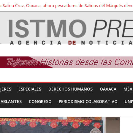
a Salina Cruz, Oaxaca; ahora pescadores de Salinas del Marqués de
iversidad Bienestar de Ixtepec, Oaxaca vuelve a las aulas tras amparo
 reúnen con titular de la SEGOB y exigen detener a los autores materi
nuevo despojo de su territorio para construir un parque eólico
 extracción ilegal de material pétreo de gravera Oyamel
JERES
ESPECIALES
DERECHOS HUMANOS
OAXACA
MÉX
HABLANTES
CONGRESO
PERIODISMO COLABORATIVO
UNI