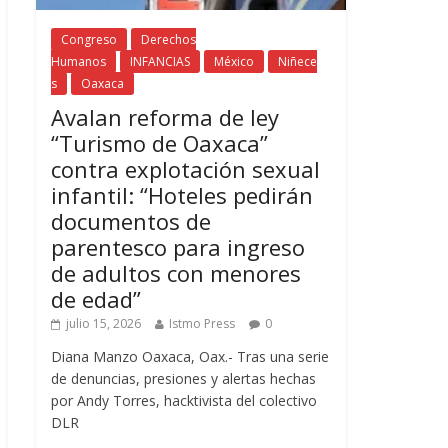
Congreso
Derechos
Humanos
INFANCIAS
México
Niñece
s
Oaxaca
Avalan reforma de ley
“Turismo de Oaxaca”
contra explotación sexual
infantil: “Hoteles pedirán
documentos de
parentesco para ingreso
de adultos con menores
de edad”
julio 15, 2026
Istmo Press
0
Diana Manzo Oaxaca, Oax.- Tras una serie
de denuncias, presiones y alertas hechas
por Andy Torres, hacktivista del colectivo
DLR