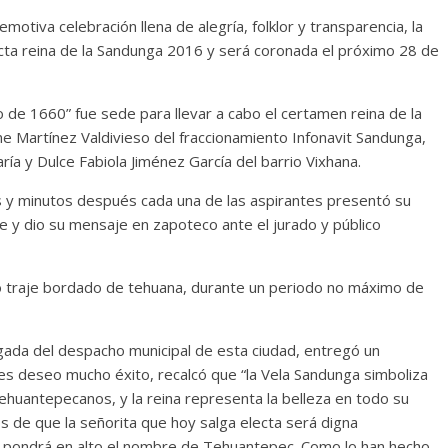
tiva celebración llena de alegría, folklor y transparencia, la
lecta reina de la Sandunga 2016 y será coronada el próximo 28 de
de 1660” fue sede para llevar a cabo el certamen reina de la
ne Martínez Valdivieso del fraccionamiento Infonavit Sandunga,
ría y Dulce Fabiola Jiménez García del barrio Vixhana.
as y minutos después cada una de las aspirantes presentó su
de y dio su mensaje en zapoteco ante el jurado y público
o traje bordado de tehuana, durante un periodo no máximo de
gada del despacho municipal de esta ciudad, entregó un
 les deseo mucho éxito, recalcó que “la Vela Sandunga simboliza
tehuantepecanos, y la reina representa la belleza en todo su
 de que la señorita que hoy salga electa será digna
 pondrá en alto el nombre de Tehuantepec. Como lo han hecho