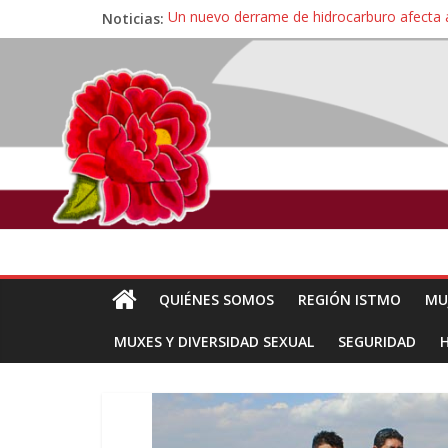
Noticias:
Un nuevo derrame de hidrocarburo afecta 
Ángel, el joven autista expulsado por la Un
Familiares de periodista Alejandro Leyva se
Alertan pescadores de Juchitán, Oaxaca de 
Pescadores y comuneros ikoots detienen la
QUIÉNES SOMOS
REGIÓN ISTMO
MU
MUXES Y DIVERSIDAD SEXUAL
SEGURIDAD