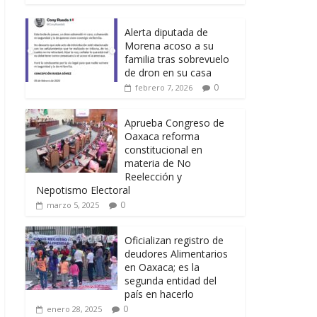
Alerta diputada de
Morena acoso a su
familia tras sobrevuelo
de dron en su casa
0
febrero 7, 2026
Aprueba Congreso de
Oaxaca reforma
constitucional en
materia de No
Reelección y
Nepotismo Electoral
0
marzo 5, 2025
Oficializan registro de
deudores Alimentarios
en Oaxaca; es la
segunda entidad del
país en hacerlo
0
enero 28, 2025