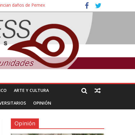
nuncian daños de Pemex
ales e intelectuales de su asesinato
ICO
ARTE Y CULTURA
VERSITARIOS
OPINIÓN
Opinión