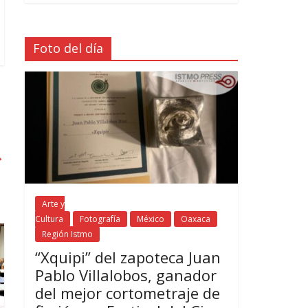
Foto del día
→
Arte y
Cultura
Fotografía
México
Oaxaca
Región Istmo
“Xquipi” del zapoteca Juan
Pablo Villalobos, ganador
del mejor cortometraje de