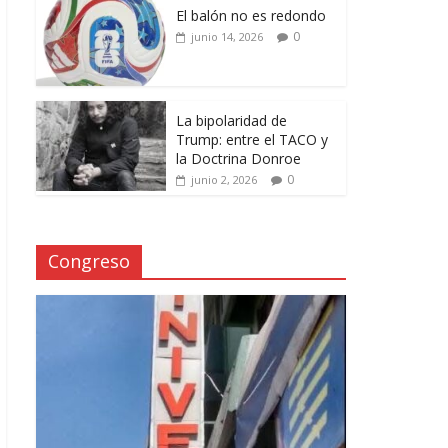
El balón no es redondo
0
junio 14, 2026
La bipolaridad de
Trump: entre el TACO y
la Doctrina Donroe
0
junio 2, 2026
Congreso