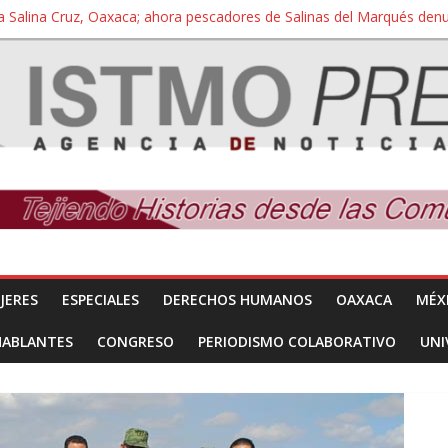
a Salina Cruz, Oaxaca; ahora pescadores de Salinas del Marqués de
iversidad Bienestar de Ixtepec, Oaxaca vuelve a las aulas tras amparo
 reúnen con titular de la SEGOB y exigen detener a los autores materi
nuevo despojo de su territorio para construir un parque eólico
 extracción ilegal de material pétreo de gravera Oyamel
JERES
ESPECIALES
DERECHOS HUMANOS
OAXACA
MÉX
HABLANTES
CONGRESO
PERIODISMO COLABORATIVO
UNI