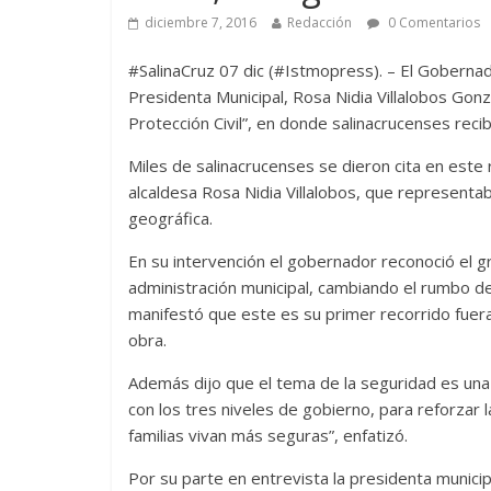
diciembre 7, 2016
Redacción
0 Comentarios
#SalinaCruz 07 dic (#Istmopress). – El Goberna
Presidenta Municipal, Rosa Nidia Villalobos Gonz
Protección Civil”, en donde salinacrucenses reci
Miles de salinacrucenses se dieron cita en este
alcaldesa Rosa Nidia Villalobos, que representab
geográfica.
En su intervención el gobernador reconoció el gr
administración municipal, cambiando el rumbo de 
manifestó que este es su primer recorrido fuera 
obra.
Además dijo que el tema de la seguridad es una
con los tres niveles de gobierno, para reforzar l
familias vivan más seguras”, enfatizó.
Por su parte en entrevista la presidenta municip