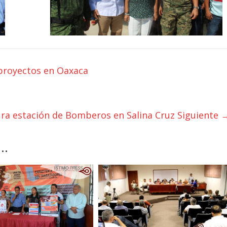
proyectos en Oaxaca
ura estación de Bomberos en Salina Cruz
Siguiente 
..