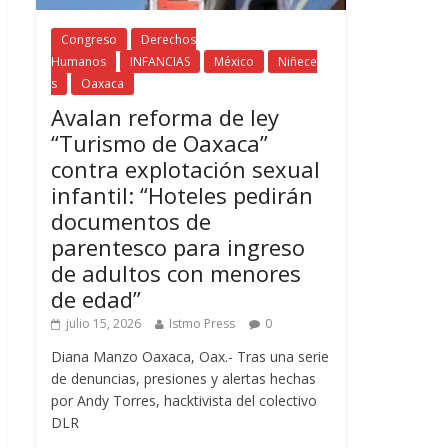
Congreso
Derechos
Humanos
INFANCIAS
México
Niñece
s
Oaxaca
Avalan reforma de ley
“Turismo de Oaxaca”
contra explotación sexual
infantil: “Hoteles pedirán
documentos de
parentesco para ingreso
de adultos con menores
de edad”
julio 15, 2026
Istmo Press
0
Diana Manzo Oaxaca, Oax.- Tras una serie
de denuncias, presiones y alertas hechas
por Andy Torres, hacktivista del colectivo
DLR