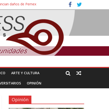
nuncian daños de Pemex
ales e intelectuales de su asesinato
ICO
ARTE Y CULTURA
VERSITARIOS
OPINIÓN
Opinión