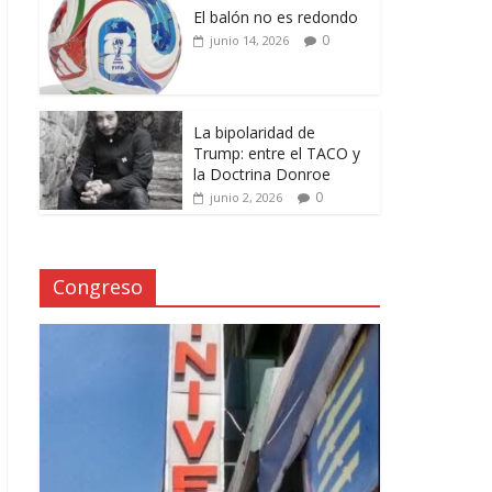
El balón no es redondo
0
junio 14, 2026
La bipolaridad de
Trump: entre el TACO y
la Doctrina Donroe
0
junio 2, 2026
Congreso