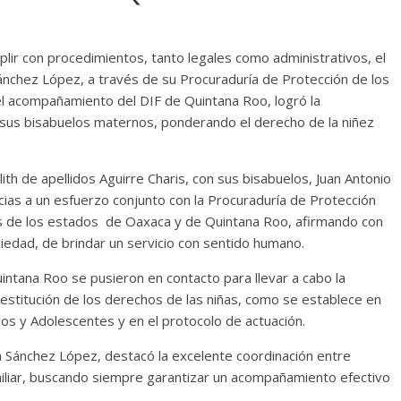
lir con procedimientos, tanto legales como administrativos, el
Sánchez López, a través de su Procuraduría de Protección de los
l acompañamiento del DIF de Quintana Roo, logró la
n sus bisabuelos maternos, ponderando el derecho de la niñez
.
alith de apellidos Aguirre Charis, con sus bisabuelos, Juan Antonio
acias a un esfuerzo conjunto con la Procuraduría de Protección
s de los estados de Oaxaca y de Quintana Roo, afirmando con
ciedad, de brindar un servicio con sentido humano.
intana Roo se pusieron en contacto para llevar a cabo la
y restitución de los derechos de las niñas, como se establece en
ños y Adolescentes y en el protocolo de actuación.
a Sánchez López, destacó la excelente coordinación entre
miliar, buscando siempre garantizar un acompañamiento efectivo