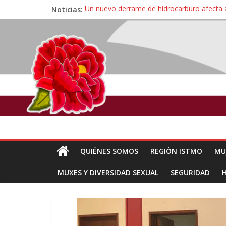
Noticias:
Un nuevo derrame de hidrocarburo afecta 
Ángel, el joven autista expulsado por la Un
Familiares de periodista Alejandro Leyva se
Alertan pescadores de Juchitán, Oaxaca de 
Pescadores y comuneros ikoots detienen la
QUIÉNES SOMOS
REGIÓN ISTMO
MU
MUXES Y DIVERSIDAD SEXUAL
SEGURIDAD