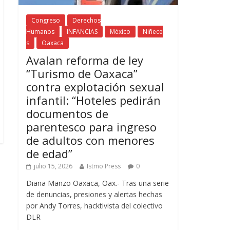
Congreso
Derechos
Humanos
INFANCIAS
México
Niñece
s
Oaxaca
Avalan reforma de ley
“Turismo de Oaxaca”
contra explotación sexual
infantil: “Hoteles pedirán
documentos de
parentesco para ingreso
de adultos con menores
de edad”
julio 15, 2026
Istmo Press
0
Diana Manzo Oaxaca, Oax.- Tras una serie
de denuncias, presiones y alertas hechas
por Andy Torres, hacktivista del colectivo
DLR