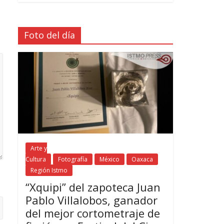
Foto del día
Arte y
Cultura
Fotografía
México
Oaxaca
Región Istmo
“Xquipi” del zapoteca Juan
Pablo Villalobos, ganador
del mejor cortometraje de