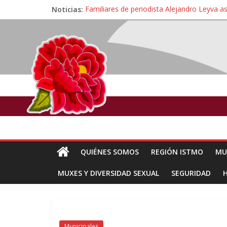
Noticias:
Familiares de periodista Alejandro Leyva a
Alertan pescadores de Juchitán, Oaxaca de 
Pescadores y comuneros ikoots detienen la
Un nuevo derrame de hidrocarburo afecta 
🎧Capítulo 2 : CUIDAR A MI HIJA CON 
QUIÉNES SOMOS
REGIÓN ISTMO
MU
MUXES Y DIVERSIDAD SEXUAL
SEGURIDAD
Municipales