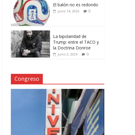
El balón no es redondo
0
junio 14, 2026
La bipolaridad de
Trump: entre el TACO y
la Doctrina Donroe
0
junio 2, 2026
Congreso