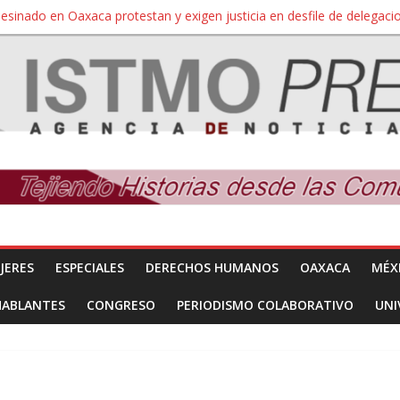
sesinado en Oaxaca protestan y exigen justicia en desfile de delegaci
nuevo despojo de su territorio para construir un parque eólico
 extracción ilegal de material pétreo de gravera Oyamel
a Salina Cruz, Oaxaca; ahora pescadores de Salinas del Marqués de
SÍNDROME DE DOWN
JERES
ESPECIALES
DERECHOS HUMANOS
OAXACA
MÉX
HABLANTES
CONGRESO
PERIODISMO COLABORATIVO
UNI