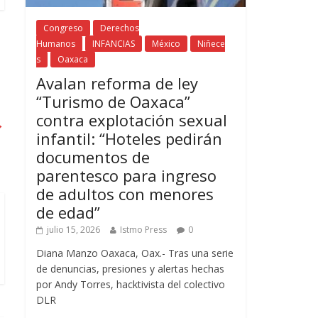
Congreso
Derechos
Humanos
INFANCIAS
México
Niñece
s
Oaxaca
Avalan reforma de ley
“Turismo de Oaxaca”
contra explotación sexual
→
infantil: “Hoteles pedirán
documentos de
parentesco para ingreso
de adultos con menores
de edad”
julio 15, 2026
Istmo Press
0
Diana Manzo Oaxaca, Oax.- Tras una serie
de denuncias, presiones y alertas hechas
por Andy Torres, hacktivista del colectivo
DLR