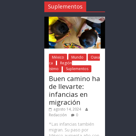
Suplementos
México
Mundo
Oaxa
ca
Región
Istmo
Suplementos
Buen camino ha
de llevarte:
infancias en
migración
agosto 14, 2024
Redacción
0
*Las infancias también
migran. Su paso por
México aumenta año con