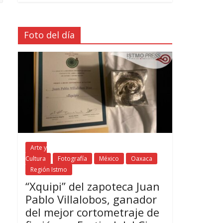
Foto del día
Arte y
Cultura
Fotografía
México
Oaxaca
Región Istmo
“Xquipi” del zapoteca Juan
Pablo Villalobos, ganador
del mejor cortometraje de