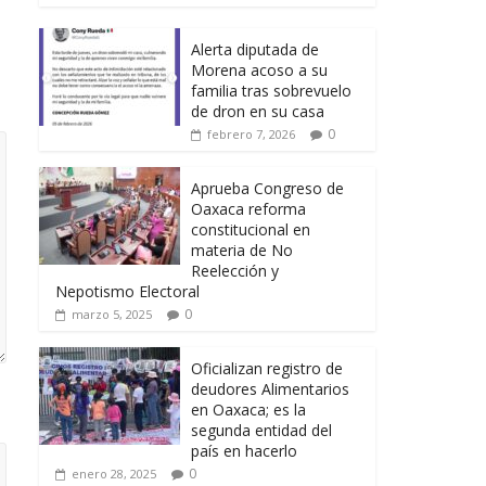
Alerta diputada de
Morena acoso a su
familia tras sobrevuelo
de dron en su casa
0
febrero 7, 2026
Aprueba Congreso de
Oaxaca reforma
constitucional en
materia de No
Reelección y
Nepotismo Electoral
0
marzo 5, 2025
Oficializan registro de
deudores Alimentarios
en Oaxaca; es la
segunda entidad del
país en hacerlo
0
enero 28, 2025