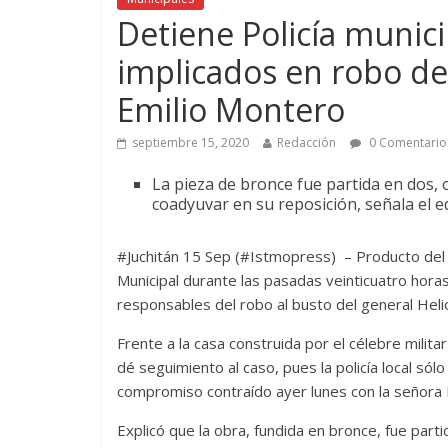
Detiene Policía munic
implicados en robo del
Emilio Montero
septiembre 15, 2020
Redacción
0 Comentario
La pieza de bronce fue partida en dos, 
coadyuvar en su reposición, señala el ed
#Juchitán 15 Sep (#Istmopress) – Producto del 
Municipal durante las pasadas veinticuatro hor
responsables del robo al busto del general Hel
Frente a la casa construida por el célebre militar
dé seguimiento al caso, pues la policía local sól
compromiso contraído ayer lunes con la señora L
Explicó que la obra, fundida en bronce, fue part