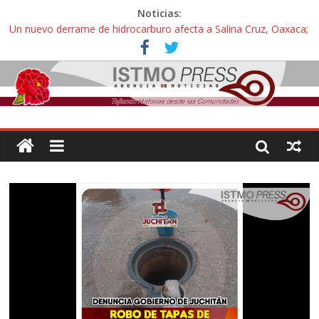
Noticias:
Un nuevo derrame de hidrocarburo afecta a Salina Cruz, Oaxaca;
ahora pescadores de Salinas del Marqués denuncian daños de
Pemex
Ángel, el joven autista expulsado por la Universidad Bienestar de
Ixtepec, Oaxaca vuelve a las aulas tras amparo
Familiares de periodista Alejandro Leyva se reúnen con titular de
la SEGOB y exigen detener a los autores materiales e
intelectuales de su asesinato
Alertan pescadores de Juchitán, Oaxaca de nuevo despojo de su
territorio para construir un parque eólico
Pescadores y comuneros ikoots detienen la extracción ilegal de
material pétreo de gravera Oyamel