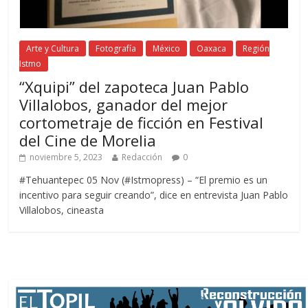
Arte y Cultura
Fotografía
México
Oaxaca
Región
Istmo
“Xquipi” del zapoteca Juan Pablo
Villalobos, ganador del mejor
cortometraje de ficción en Festival
del Cine de Morelia
noviembre 5, 2023
Redacción
0
#Tehuantepec 05 Nov (#Istmopress) – “El premio es un
incentivo para seguir creando”, dice en entrevista Juan Pablo
Villalobos, cineasta