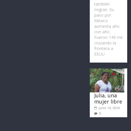
también
migran. Su
paso por
México
aumenta año
con año.
Fueron 149 mil
cruzando la
frontera a
EEUU
Julia, una
mujer libre
junio 16, 2024
0