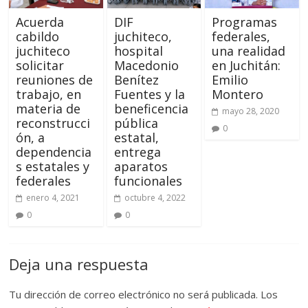
Acuerda
DIF
Programas
cabildo
juchiteco,
federales,
juchiteco
hospital
una realidad
solicitar
Macedonio
en Juchitán:
reuniones de
Benítez
Emilio
trabajo, en
Fuentes y la
Montero
materia de
beneficencia
mayo 28, 2020
reconstrucci
pública
0
ón, a
estatal,
dependencia
entrega
s estatales y
aparatos
federales
funcionales
enero 4, 2021
octubre 4, 2022
0
0
Deja una respuesta
Tu dirección de correo electrónico no será publicada.
Los