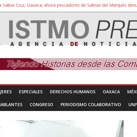
a Salina Cruz, Oaxaca; ahora pescadores de Salinas del Marqués de
iversidad Bienestar de Ixtepec, Oaxaca vuelve a las aulas tras amparo
 reúnen con titular de la SEGOB y exigen detener a los autores materi
nuevo despojo de su territorio para construir un parque eólico
 extracción ilegal de material pétreo de gravera Oyamel
JERES
ESPECIALES
DERECHOS HUMANOS
OAXACA
MÉX
HABLANTES
CONGRESO
PERIODISMO COLABORATIVO
UNI