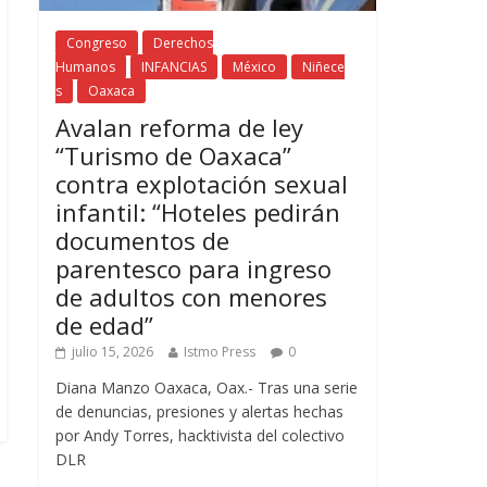
Congreso
Derechos
Humanos
INFANCIAS
México
Niñece
s
Oaxaca
Avalan reforma de ley
“Turismo de Oaxaca”
contra explotación sexual
infantil: “Hoteles pedirán
documentos de
parentesco para ingreso
de adultos con menores
de edad”
julio 15, 2026
Istmo Press
0
Diana Manzo Oaxaca, Oax.- Tras una serie
de denuncias, presiones y alertas hechas
por Andy Torres, hacktivista del colectivo
DLR