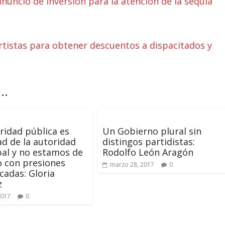
nuncio de inversión para la atención de la sequia
rtistas para obtener descuentos a dispacitados y
..
ridad pública es
Un Gobierno plural sin
ad de la autoridad
distingos partidistas:
al y no estamos de
Rodolfo León Aragón
 con presiones
marzo 28, 2017
0
icadas: Gloria
z
2017
0