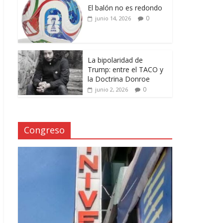
El balón no es redondo
0
junio 14, 2026
La bipolaridad de
Trump: entre el TACO y
la Doctrina Donroe
0
junio 2, 2026
Congreso