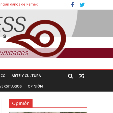
nuncian daños de Pemex
ales e intelectuales de su asesinato
ICO
ARTE Y CULTURA
VERSITARIOS
OPINIÓN
Opinión