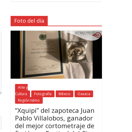
Foto del día
Arte y
Cultura
Fotografía
México
Oaxaca
Región Istmo
“Xquipi” del zapoteca Juan
Pablo Villalobos, ganador
del mejor cortometraje de