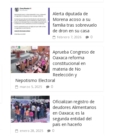
Alerta diputada de
Morena acoso a su
familia tras sobrevuelo
de dron en su casa
0
febrero 7, 2026
Aprueba Congreso de
Oaxaca reforma
constitucional en
materia de No
Reelección y
Nepotismo Electoral
0
marzo 5, 2025
Oficializan registro de
deudores Alimentarios
en Oaxaca; es la
segunda entidad del
país en hacerlo
0
enero 28, 2025