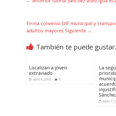
← Anterior
Gloria Sánchez atestigua el a
Firma convenio DIF municipal y transpo
adultos mayores
Siguiente →
También te puede gustar.
Localizan a joven
La segu
extraviado
priorid
municip
abril 9, 2018
0
acuerdo
injustif
Sánche
junio 7, 