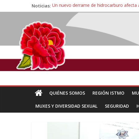
Noticias:
Un nuevo derrame de hidrocarburo afecta 
Ángel, el joven autista expulsado por la Un
Familiares de periodista Alejandro Leyva se
Alertan pescadores de Juchitán, Oaxaca de 
Pescadores y comuneros ikoots detienen la
QUIÉNES SOMOS
REGIÓN ISTMO
MU
MUXES Y DIVERSIDAD SEXUAL
SEGURIDAD