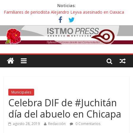
Noticias:
Familiares de periodista Alejandro Leyva asesinado en Oaxaca
protestan y exigen justicia en desfile de delegaciones
Alertan pescadores de Juchitán, Oaxaca de nuevo despojo de su
territorio para construir un parque eólico
Pescadores y comuneros ikoots detienen la extracción ilegal de
material pétreo de gravera Oyamel
Un nuevo derrame de hidrocarburo afecta a Salina Cruz, Oaxaca;
ahora pescadores de Salinas del Marqués denuncian daños de
Pemex
🎧Capítulo 2 : CUIDAR A MI HIJA CON SÍNDROME DE DOWN
Municipales
Celebra DIF de #Juchitán
día del abuelo en Chicapa
agosto 28, 2019
Redacción
0 Comentarios