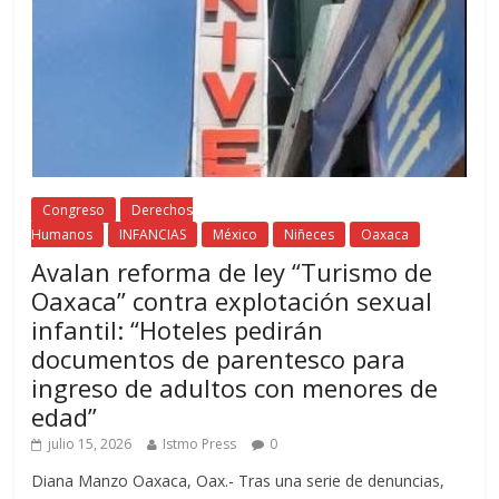
Congreso
Derechos
Humanos
INFANCIAS
México
Niñeces
Oaxaca
Avalan reforma de ley “Turismo de
Oaxaca” contra explotación sexual
infantil: “Hoteles pedirán
documentos de parentesco para
ingreso de adultos con menores de
edad”
julio 15, 2026
Istmo Press
0
Diana Manzo Oaxaca, Oax.- Tras una serie de denuncias,