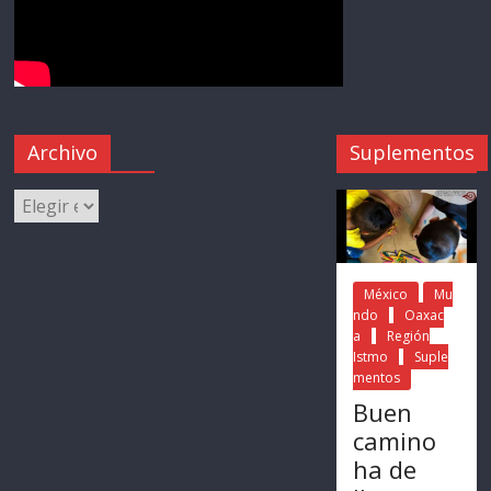
Archivo
Suplementos
México
Mu
ndo
Oaxac
a
Región
Istmo
Suple
mentos
Buen
camino
ha de