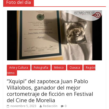
Foto del día
Arte y Cultura
Fotografía
México
Oaxaca
Región
Istmo
“Xquipi” del zapoteca Juan Pablo
Villalobos, ganador del mejor
cortometraje de ficción en Festival
del Cine de Morelia
noviembre 5, 2023
Redacción
0