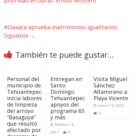
prioridad en obras: Emilio Montero
#Oaxaca aprueba matrimonios igualitarios
Siguiente →
También te puede gustar...
Personal del
Entregan en
Visita Miguel
municipio de
Santo
Sánchez
Tehuantepec
Domingo
Altamirano a
inicia labores
Tehuantepec
Playa Vicente
de limpieza
apoyos del
enero 19, 2023
del arroyo
programa 65
0
“Basaguya”
y más
que resultó
febrero 14,
afectado por
2017
0