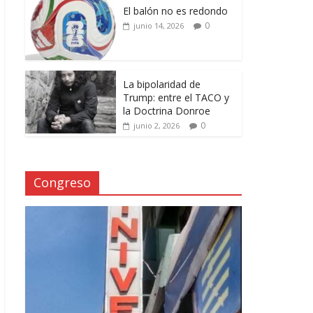
El balón no es redondo
0
junio 14, 2026
La bipolaridad de
Trump: entre el TACO y
la Doctrina Donroe
0
junio 2, 2026
Congreso