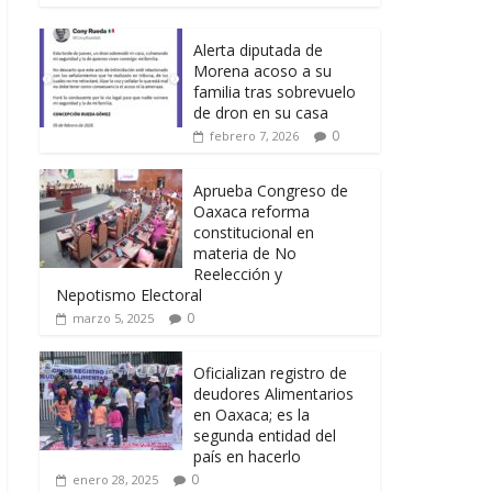
Alerta diputada de
Morena acoso a su
familia tras sobrevuelo
de dron en su casa
0
febrero 7, 2026
Aprueba Congreso de
Oaxaca reforma
constitucional en
materia de No
Reelección y
Nepotismo Electoral
0
marzo 5, 2025
Oficializan registro de
deudores Alimentarios
en Oaxaca; es la
segunda entidad del
país en hacerlo
0
enero 28, 2025