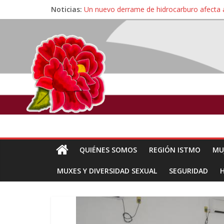
Noticias:
Un nuevo derrame de hidrocarburo afecta 
Ángel, el joven autista expulsado por la Un
Familiares de periodista Alejandro Leyva se
Alertan pescadores de Juchitán, Oaxaca de 
Pescadores y comuneros ikoots detienen la
QUIÉNES SOMOS
REGIÓN ISTMO
MU
MUXES Y DIVERSIDAD SEXUAL
SEGURIDAD