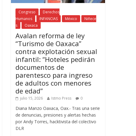
Congreso
Derechos
Humanos
INFANCIAS
México
Niñece
s
Oaxaca
Avalan reforma de ley
“Turismo de Oaxaca”
contra explotación sexual
infantil: “Hoteles pedirán
documentos de
parentesco para ingreso
de adultos con menores
de edad”
julio 15, 2026
Istmo Press
0
Diana Manzo Oaxaca, Oax.- Tras una serie
de denuncias, presiones y alertas hechas
por Andy Torres, hacktivista del colectivo
DLR