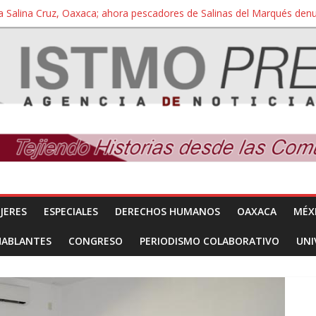
a Salina Cruz, Oaxaca; ahora pescadores de Salinas del Marqués de
iversidad Bienestar de Ixtepec, Oaxaca vuelve a las aulas tras amparo
 reúnen con titular de la SEGOB y exigen detener a los autores materi
nuevo despojo de su territorio para construir un parque eólico
 extracción ilegal de material pétreo de gravera Oyamel
JERES
ESPECIALES
DERECHOS HUMANOS
OAXACA
MÉX
HABLANTES
CONGRESO
PERIODISMO COLABORATIVO
UNI