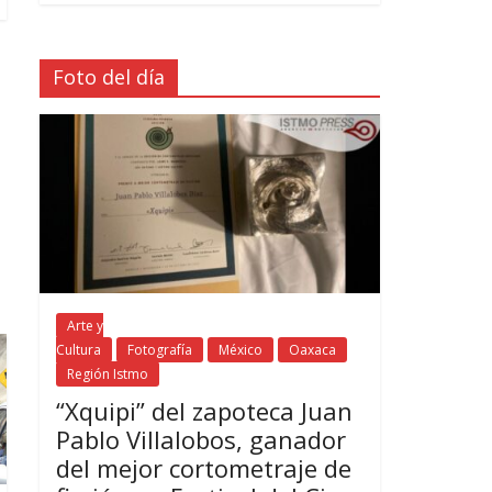
Foto del día
Arte y
Cultura
Fotografía
México
Oaxaca
Región Istmo
“Xquipi” del zapoteca Juan
Pablo Villalobos, ganador
del mejor cortometraje de