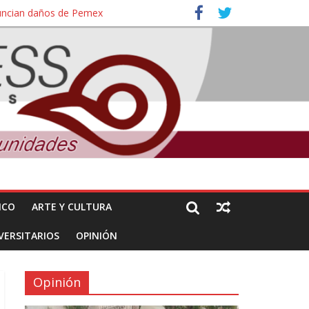
nuncian daños de Pemex
ales e intelectuales de su asesinato
ICO
ARTE Y CULTURA
VERSITARIOS
OPINIÓN
Opinión