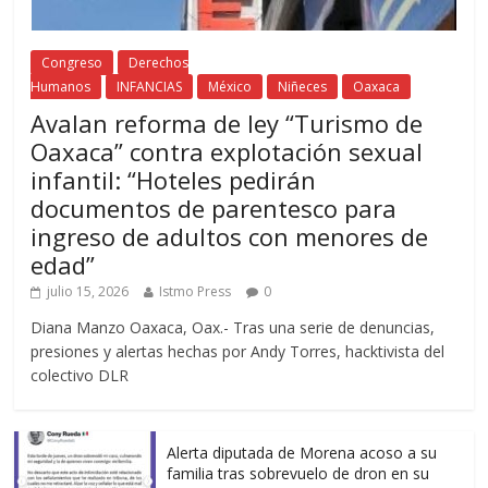
Congreso
Derechos
Humanos
INFANCIAS
México
Niñeces
Oaxaca
Avalan reforma de ley “Turismo de
Oaxaca” contra explotación sexual
infantil: “Hoteles pedirán
documentos de parentesco para
ingreso de adultos con menores de
edad”
julio 15, 2026
Istmo Press
0
Diana Manzo Oaxaca, Oax.- Tras una serie de denuncias,
presiones y alertas hechas por Andy Torres, hacktivista del
colectivo DLR
Alerta diputada de Morena acoso a su
familia tras sobrevuelo de dron en su