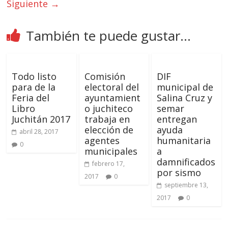
Siguiente →
También te puede gustar...
Todo listo
Comisión
DIF
para de la
electoral del
municipal de
Feria del
ayuntamient
Salina Cruz y
Libro
o juchiteco
semar
Juchitán 2017
trabaja en
entregan
elección de
ayuda
abril 28, 2017
agentes
humanitaria
0
municipales
a
damnificados
febrero 17,
por sismo
2017
0
septiembre 13,
2017
0