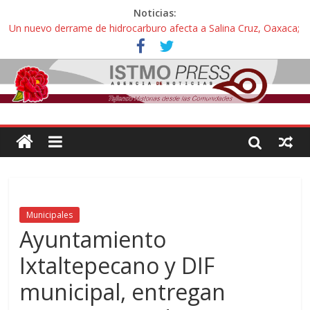
Noticias:
Un nuevo derrame de hidrocarburo afecta a Salina Cruz, Oaxaca;
ahora pescadores de Salinas del Marqués denuncian daños de
Pemex
Ángel, el joven autista expulsado por la Universidad Bienestar de
Ixtepec, Oaxaca vuelve a las aulas tras amparo
Familiares de periodista Alejandro Leyva se reúnen con titular de
la SEGOB y exigen detener a los autores materiales e
intelectuales de su asesinato
Alertan pescadores de Juchitán, Oaxaca de nuevo despojo de su
territorio para construir un parque eólico
Pescadores y comuneros ikoots detienen la extracción ilegal de
material pétreo de gravera Oyamel
Municipales
Ayuntamiento
Ixtaltepecano y DIF
municipal, entregan