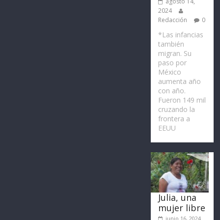
agosto 14,
2024
Redacción
0
*Las infancias
también
migran. Su
paso por
México
aumenta año
con año.
Fueron 149 mil
cruzando la
frontera a
EEUU
Julia, una
mujer libre
junio 16, 2024