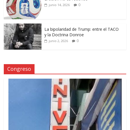
0
junio 14, 2026
La bipolaridad de Trump: entre el TACO
y la Doctrina Donroe
0
junio 2, 2026
Congreso