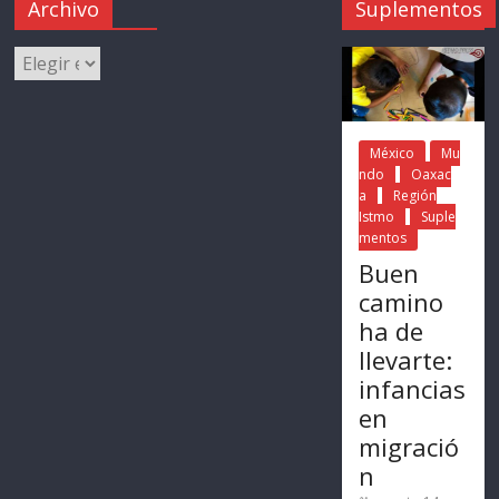
Archivo
Suplementos
México
Mu
ndo
Oaxac
a
Región
Istmo
Suple
mentos
Buen
camino
ha de
llevarte:
infancias
en
migració
n