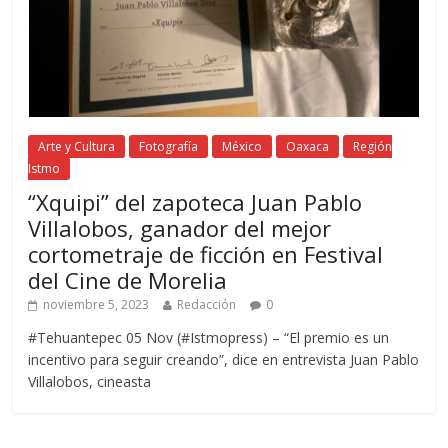
Arte y Cultura
Fotografía
México
Oaxaca
Región
Istmo
“Xquipi” del zapoteca Juan Pablo
Villalobos, ganador del mejor
cortometraje de ficción en Festival
del Cine de Morelia
noviembre 5, 2023
Redacción
0
#Tehuantepec 05 Nov (#Istmopress) – “El premio es un
incentivo para seguir creando”, dice en entrevista Juan Pablo
Villalobos, cineasta