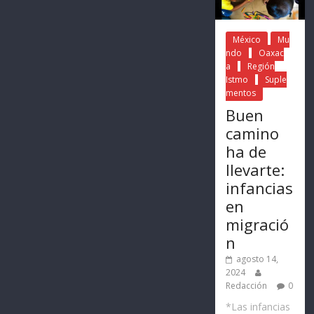
México
Mu
ndo
Oaxac
a
Región
Istmo
Suple
mentos
Buen
camino
ha de
llevarte:
infancias
en
migració
n
agosto 14,
2024
Redacción
0
*Las infancias