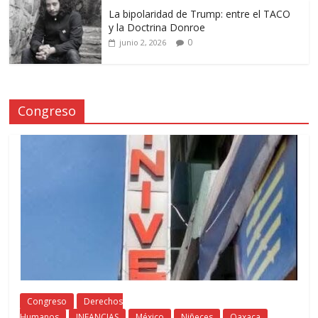
La bipolaridad de Trump: entre el TACO
y la Doctrina Donroe
0
junio 2, 2026
Congreso
Congreso
Derechos
Humanos
INFANCIAS
México
Niñeces
Oaxaca