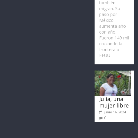
también
migran. Su
paso por
México
aumenta año
con año.
Fueron 149 mil
cruzando la
frontera a
EEUU
Julia, una
mujer libre
junio 16, 2024
0