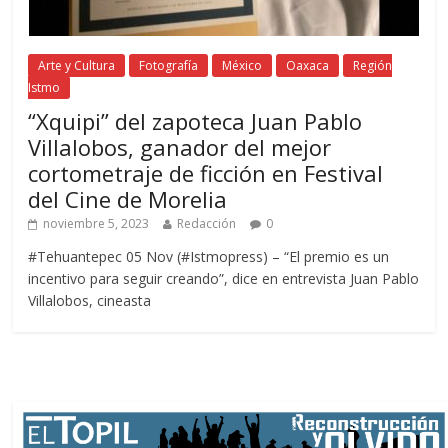
Arte y Cultura
Fotografía
México
Oaxaca
Región
Istmo
“Xquipi” del zapoteca Juan Pablo
Villalobos, ganador del mejor
cortometraje de ficción en Festival
del Cine de Morelia
noviembre 5, 2023
Redacción
0
#Tehuantepec 05 Nov (#Istmopress) – “El premio es un
incentivo para seguir creando”, dice en entrevista Juan Pablo
Villalobos, cineasta