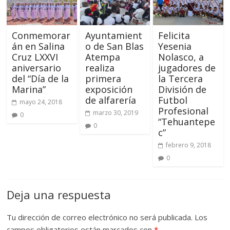
Conmemorar
Ayuntamient
Felicita
án en Salina
o de San Blas
Yesenia
Cruz LXXVI
Atempa
Nolasco, a
aniversario
realiza
jugadores de
del “Día de la
primera
la Tercera
Marina”
exposición
División de
de alfarería
Futbol
mayo 24, 2018
Profesional
marzo 30, 2019
0
“Tehuantepe
0
c”
febrero 9, 2018
0
Deja una respuesta
Tu dirección de correo electrónico no será publicada.
Los
campos obligatorios están marcados con
*