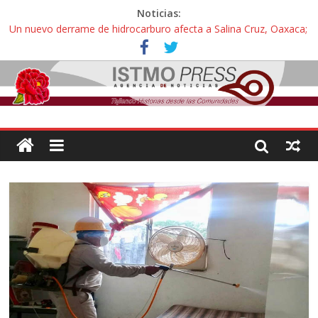
Noticias:
Un nuevo derrame de hidrocarburo afecta a Salina Cruz, Oaxaca;
ahora pescadores de Salinas del Marqués denuncian daños de
Pemex
Ángel, el joven autista expulsado por la Universidad Bienestar de
Ixtepec, Oaxaca vuelve a las aulas tras amparo
Familiares de periodista Alejandro Leyva se reúnen con titular de
la SEGOB y exigen detener a los autores materiales e
intelectuales de su asesinato
Alertan pescadores de Juchitán, Oaxaca de nuevo despojo de su
territorio para construir un parque eólico
Pescadores y comuneros ikoots detienen la extracción ilegal de
material pétreo de gravera Oyamel