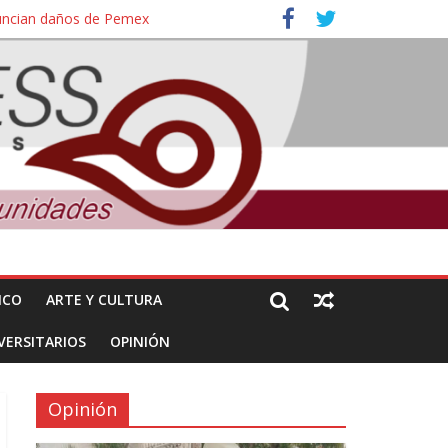
nuncian daños de Pemex
ales e intelectuales de su asesinato
ICO
ARTE Y CULTURA
VERSITARIOS
OPINIÓN
Opinión