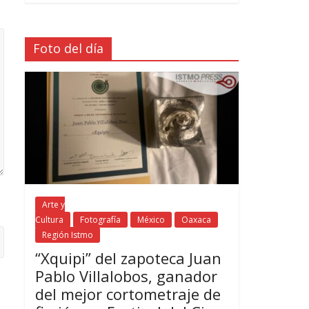
Foto del día
Arte y
Cultura
Fotografía
México
Oaxaca
Región Istmo
“Xquipi” del zapoteca Juan
Pablo Villalobos, ganador
del mejor cortometraje de