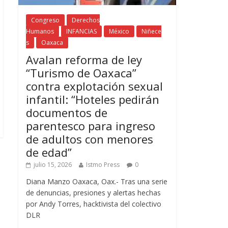
Congreso
Derechos
Humanos
INFANCIAS
México
Niñece
s
Oaxaca
Avalan reforma de ley
“Turismo de Oaxaca”
contra explotación sexual
infantil: “Hoteles pedirán
documentos de
parentesco para ingreso
de adultos con menores
de edad”
julio 15, 2026
Istmo Press
0
Diana Manzo Oaxaca, Oax.- Tras una serie
de denuncias, presiones y alertas hechas
por Andy Torres, hacktivista del colectivo
DLR