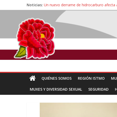
Noticias:
Un nuevo derrame de hidrocarburo afecta 
Ángel, el joven autista expulsado por la Un
Familiares de periodista Alejandro Leyva se
Alertan pescadores de Juchitán, Oaxaca de 
Pescadores y comuneros ikoots detienen la
QUIÉNES SOMOS
REGIÓN ISTMO
MU
MUXES Y DIVERSIDAD SEXUAL
SEGURIDAD