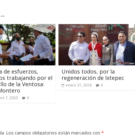
..
 de esfuerzos,
Unidos todos, por la
s trabajando por el
regeneración de Ixtepec
llo de la Ventosa:
enero 31, 2018
0
 Montero
re 7, 2020
0
da.
Los campos obligatorios están marcados con
*