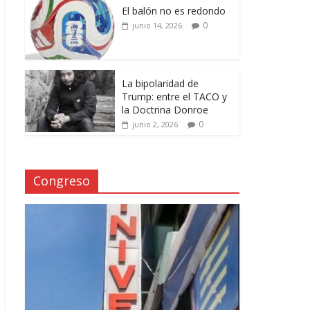
El balón no es redondo
0
junio 14, 2026
La bipolaridad de
Trump: entre el TACO y
la Doctrina Donroe
0
junio 2, 2026
Congreso