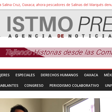
a Salina Cruz, Oaxaca; ahora pescadores de Salinas del Marqués de
iversidad Bienestar de Ixtepec, Oaxaca vuelve a las aulas tras amparo
 reúnen con titular de la SEGOB y exigen detener a los autores materi
nuevo despojo de su territorio para construir un parque eólico
 extracción ilegal de material pétreo de gravera Oyamel
JERES
ESPECIALES
DERECHOS HUMANOS
OAXACA
MÉX
HABLANTES
CONGRESO
PERIODISMO COLABORATIVO
UNI