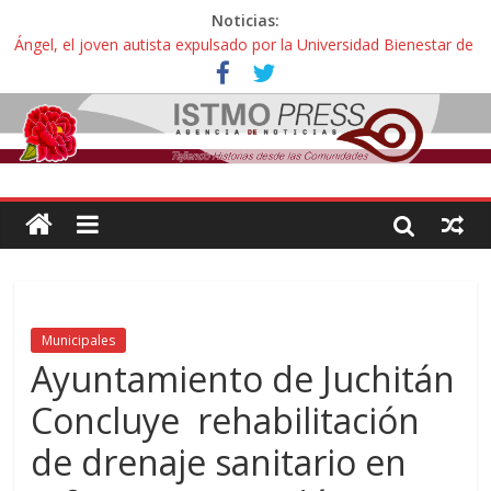
Noticias:
Ángel, el joven autista expulsado por la Universidad Bienestar de
Ixtepec, Oaxaca vuelve a las aulas tras amparo
Familiares de periodista Alejandro Leyva se reúnen con titular de
la SEGOB y exigen detener a los autores materiales e
intelectuales de su asesinato
Alertan pescadores de Juchitán, Oaxaca de nuevo despojo de su
territorio para construir un parque eólico
Pescadores y comuneros ikoots detienen la extracción ilegal de
material pétreo de gravera Oyamel
Un nuevo derrame de hidrocarburo afecta a Salina Cruz, Oaxaca;
ahora pescadores de Salinas del Marqués denuncian daños de
Pemex
Municipales
Ayuntamiento de Juchitán
Concluye rehabilitación
de drenaje sanitario en