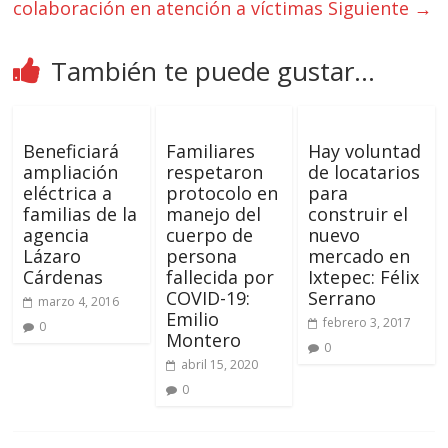
colaboración en atención a víctimas
Siguiente →
También te puede gustar...
Beneficiará
Familiares
Hay voluntad
ampliación
respetaron
de locatarios
eléctrica a
protocolo en
para
familias de la
manejo del
construir el
agencia
cuerpo de
nuevo
Lázaro
persona
mercado en
Cárdenas
fallecida por
Ixtepec: Félix
COVID-19:
Serrano
marzo 4, 2016
Emilio
febrero 3, 2017
0
Montero
0
abril 15, 2020
0