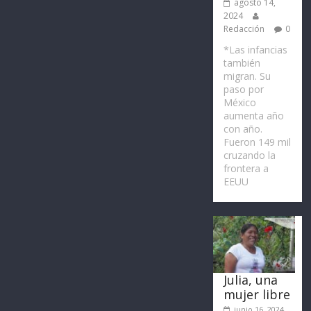
agosto 14,
2024
Redacción
0
*Las infancias
también
migran. Su
paso por
México
aumenta año
con año.
Fueron 149 mil
cruzando la
frontera a
EEUU
Julia, una
mujer libre
junio 16, 2024