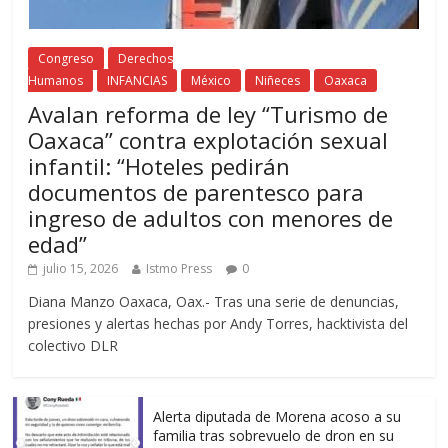
Congreso
Derechos
Humanos
INFANCIAS
México
Niñeces
Oaxaca
Avalan reforma de ley “Turismo de
Oaxaca” contra explotación sexual
infantil: “Hoteles pedirán
documentos de parentesco para
ingreso de adultos con menores de
edad”
julio 15, 2026
Istmo Press
0
Diana Manzo Oaxaca, Oax.- Tras una serie de denuncias,
presiones y alertas hechas por Andy Torres, hacktivista del
colectivo DLR
Alerta diputada de Morena acoso a su
familia tras sobrevuelo de dron en su