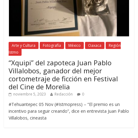
Arte y Cultura
Fotografía
México
Oaxaca
Región
Istmo
“Xquipi” del zapoteca Juan Pablo
Villalobos, ganador del mejor
cortometraje de ficción en Festival
del Cine de Morelia
noviembre 5, 2023
Redacción
0
#Tehuantepec 05 Nov (#Istmopress) – “El premio es un
incentivo para seguir creando”, dice en entrevista Juan Pablo
Villalobos, cineasta