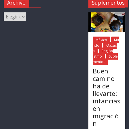
Archivo
Suplementos
México
Mu
ndo
Oaxac
a
Región
Istmo
Suple
mentos
Buen
camino
ha de
llevarte:
infancias
en
migració
n