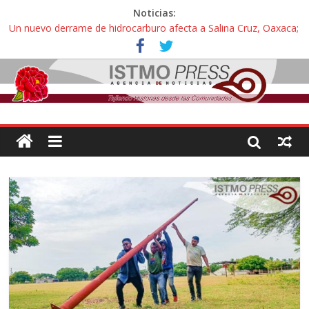
Noticias:
Un nuevo derrame de hidrocarburo afecta a Salina Cruz, Oaxaca;
ahora pescadores de Salinas del Marqués denuncian daños de
Pemex
Ángel, el joven autista expulsado por la Universidad Bienestar de
Ixtepec, Oaxaca vuelve a las aulas tras amparo
Familiares de periodista Alejandro Leyva se reúnen con titular de
la SEGOB y exigen detener a los autores materiales e
intelectuales de su asesinato
Alertan pescadores de Juchitán, Oaxaca de nuevo despojo de su
territorio para construir un parque eólico
Pescadores y comuneros ikoots detienen la extracción ilegal de
material pétreo de gravera Oyamel