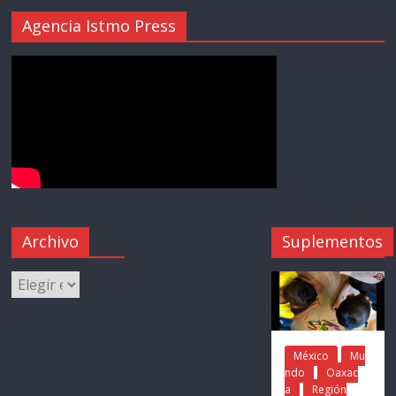
Agencia Istmo Press
Archivo
Suplementos
México
Mu
ndo
Oaxac
a
Región