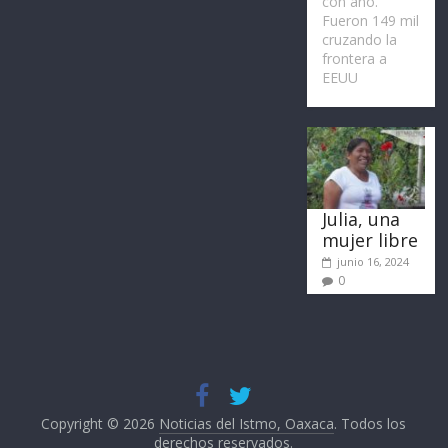
con año.
Fueron 149 mil
cruzando la
frontera a
EEUU
Julia, una
mujer libre
junio 16, 2024
0
Copyright © 2026
Noticias del Istmo, Oaxaca
. Todos los
derechos reservados.