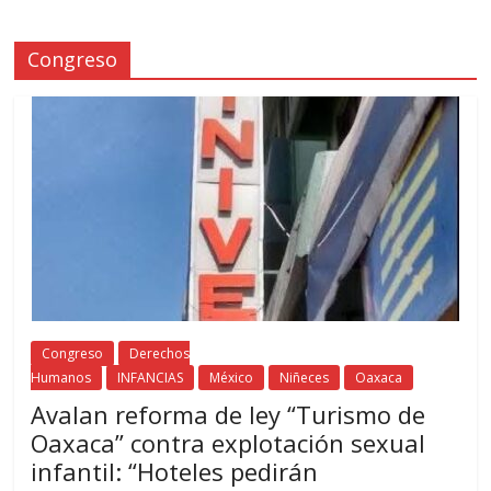
Congreso
Congreso
Derechos
Humanos
INFANCIAS
México
Niñeces
Oaxaca
Avalan reforma de ley “Turismo de
Oaxaca” contra explotación sexual
infantil: “Hoteles pedirán