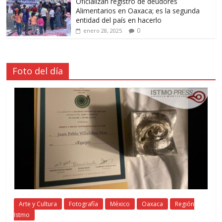
Oficializan registro de deudores
Alimentarios en Oaxaca; es la segunda
entidad del país en hacerlo
0
enero 28, 2025
Foto del día
Arte y Cultura
Fotografía
México
Oaxaca
Región
Istmo