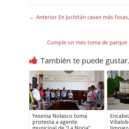
← Anterior
En Juchitán cavan más fosas
Cumple un mes toma de parque eó
También te puede gustar.
Yesenia Nolasco toma
Encabez
protesta a agente
Villalo
municipal de “La Noria”
limpiez