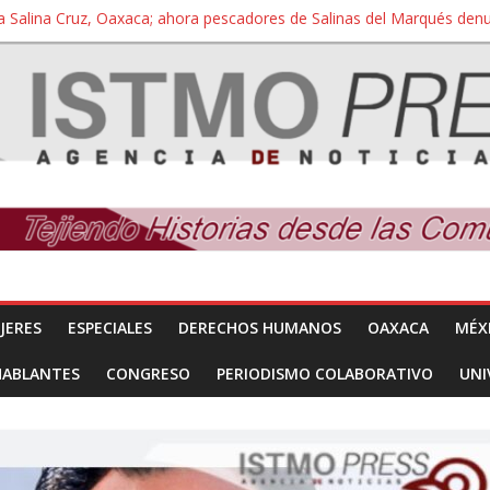
a Salina Cruz, Oaxaca; ahora pescadores de Salinas del Marqués de
iversidad Bienestar de Ixtepec, Oaxaca vuelve a las aulas tras amparo
 reúnen con titular de la SEGOB y exigen detener a los autores materi
nuevo despojo de su territorio para construir un parque eólico
 extracción ilegal de material pétreo de gravera Oyamel
JERES
ESPECIALES
DERECHOS HUMANOS
OAXACA
MÉX
HABLANTES
CONGRESO
PERIODISMO COLABORATIVO
UNI