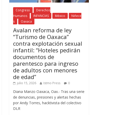
Congreso
Derechos
Humanos
INFANCIAS
México
Niñece
s
Oaxaca
Avalan reforma de ley
“Turismo de Oaxaca”
contra explotación sexual
infantil: “Hoteles pedirán
documentos de
parentesco para ingreso
de adultos con menores
de edad”
julio 15, 2026
Istmo Press
0
Diana Manzo Oaxaca, Oax.- Tras una serie
de denuncias, presiones y alertas hechas
por Andy Torres, hacktivista del colectivo
DLR