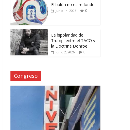
El balón no es redondo
0
junio 14, 2026
La bipolaridad de
Trump: entre el TACO y
la Doctrina Donroe
0
junio 2, 2026
Congreso