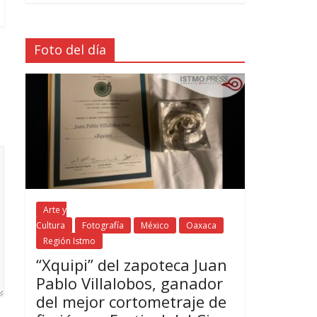
Foto del día
Arte y
Cultura
Fotografía
México
Oaxaca
Región Istmo
“Xquipi” del zapoteca Juan
Pablo Villalobos, ganador
del mejor cortometraje de