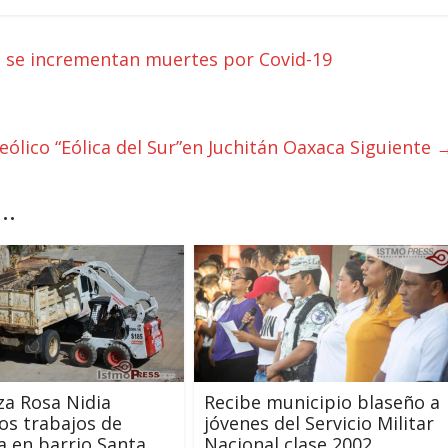
, se incrementan muertes por Covid-19
lico “Eólica del Sur”en Juchitán Oaxaca
Siguiente 
..
a Rosa Nidia
Recibe municipio blaseño a
bos trabajos de
jóvenes del Servicio Militar
a en barrio Santa
Nacional clase 2002