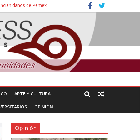
nuncian daños de Pemex
ales e intelectuales de su asesinato
ICO
ARTE Y CULTURA
VERSITARIOS
OPINIÓN
Opinión