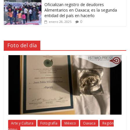
Oficializan registro de deudores
Alimentarios en Oaxaca; es la segunda
entidad del país en hacerlo
0
enero 28, 2025
Foto del día
Arte y Cultura
Fotografía
México
Oaxaca
Región
Istmo