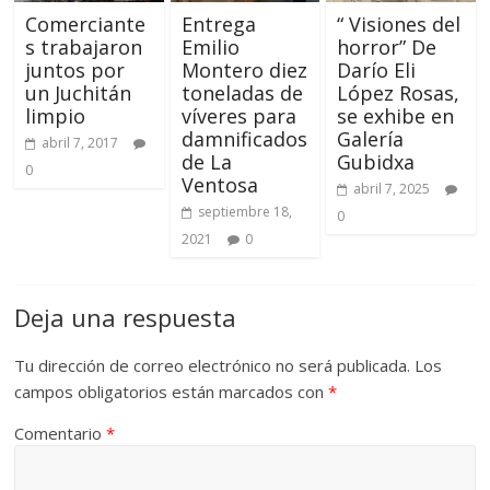
Comerciante
Entrega
“ Visiones del
s trabajaron
Emilio
horror” De
juntos por
Montero diez
Darío Eli
un Juchitán
toneladas de
López Rosas,
limpio
víveres para
se exhibe en
damnificados
Galería
abril 7, 2017
de La
Gubidxa
0
Ventosa
abril 7, 2025
septiembre 18,
0
2021
0
Deja una respuesta
Tu dirección de correo electrónico no será publicada.
Los
campos obligatorios están marcados con
*
Comentario
*