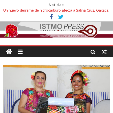
Noticias:
Un nuevo derrame de hidrocarburo afecta a Salina Cruz, Oaxaca;
ahora pescadores de Salinas del Marqués denuncian daños de
Pemex
Ángel, el joven autista expulsado por la Universidad Bienestar de
Ixtepec, Oaxaca vuelve a las aulas tras amparo
Familiares de periodista Alejandro Leyva se reúnen con titular de
la SEGOB y exigen detener a los autores materiales e
intelectuales de su asesinato
Alertan pescadores de Juchitán, Oaxaca de nuevo despojo de su
territorio para construir un parque eólico
Pescadores y comuneros ikoots detienen la extracción ilegal de
material pétreo de gravera Oyamel