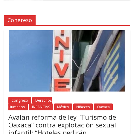
Congreso
Congreso
Derechos
Humanos
INFANCIAS
México
Niñeces
Oaxaca
Avalan reforma de ley “Turismo de
Oaxaca” contra explotación sexual
infantil: “Hoteles pedirán