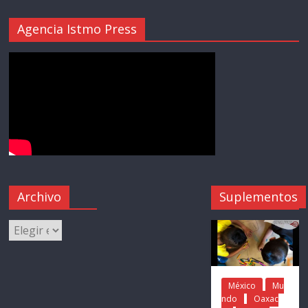
Agencia Istmo Press
Archivo
Suplementos
México
Mu
ndo
Oaxac