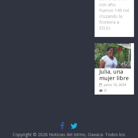
con año.
Fueron 149 mil
cruzando la
frontera a
EEUU
Julia, una
mujer libre
junio 16, 2024
0
Copyright © 2026
Noticias del Istmo, Oaxaca
. Todos los