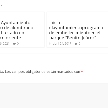
..
 Ayuntamiento
Inicia
do de alumbrado
elayuntamientoprograma
 hurtado en
de embellecimientoen el
ico oriente
parque “Benito Juárez”
6, 2021
0
abril 24, 2017
0
da.
Los campos obligatorios están marcados con
*