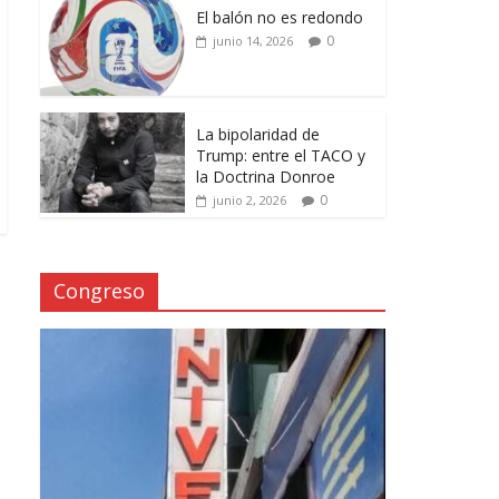
El balón no es redondo
0
junio 14, 2026
La bipolaridad de
Trump: entre el TACO y
la Doctrina Donroe
0
junio 2, 2026
Congreso