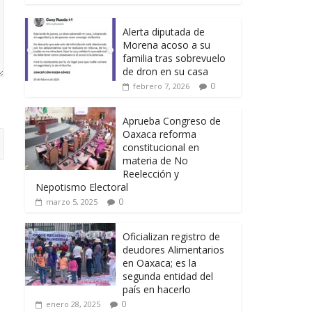
Alerta diputada de
Morena acoso a su
familia tras sobrevuelo
de dron en su casa
0
febrero 7, 2026
Aprueba Congreso de
Oaxaca reforma
constitucional en
materia de No
Reelección y
Nepotismo Electoral
0
marzo 5, 2025
Oficializan registro de
deudores Alimentarios
en Oaxaca; es la
segunda entidad del
país en hacerlo
0
enero 28, 2025