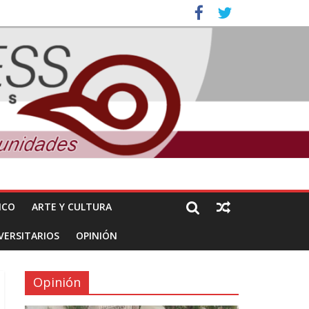
ales e intelectuales de su asesinato
nuncian daños de Pemex
ICO
ARTE Y CULTURA
VERSITARIOS
OPINIÓN
Opinión