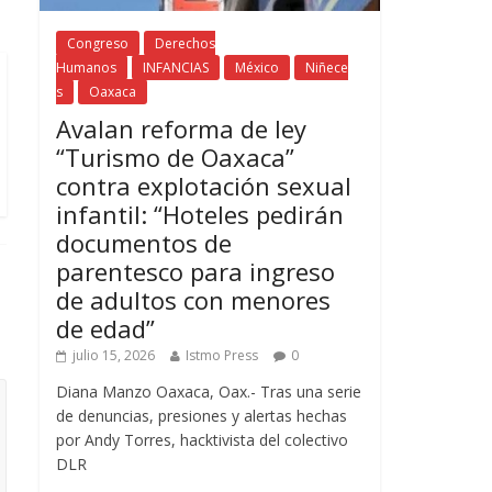
Congreso
Derechos
Humanos
INFANCIAS
México
Niñece
s
Oaxaca
Avalan reforma de ley
“Turismo de Oaxaca”
contra explotación sexual
infantil: “Hoteles pedirán
documentos de
parentesco para ingreso
de adultos con menores
de edad”
julio 15, 2026
Istmo Press
0
Diana Manzo Oaxaca, Oax.- Tras una serie
de denuncias, presiones y alertas hechas
por Andy Torres, hacktivista del colectivo
DLR