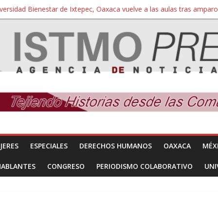
iversidad Bienestar de Ixtepec, Oaxaca vuelve a las aulas tras amparo
 reúnen con titular de la SEGOB y exigen detener a los autores materi
nuevo despojo de su territorio para construir un parque eólico
 extracción ilegal de material pétreo de gravera Oyamel
a Salina Cruz, Oaxaca; ahora pescadores de Salinas del Marqués de
JERES
ESPECIALES
DERECHOS HUMANOS
OAXACA
MÉX
HABLANTES
CONGRESO
PERIODISMO COLABORATIVO
UNI