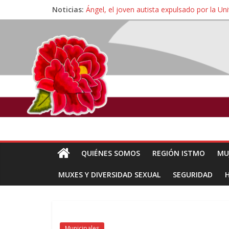
Noticias:
Ángel, el joven autista expulsado por la Un
Familiares de periodista Alejandro Leyva se
Alertan pescadores de Juchitán, Oaxaca de 
Pescadores y comuneros ikoots detienen la
Un nuevo derrame de hidrocarburo afecta 
QUIÉNES SOMOS
REGIÓN ISTMO
MU
MUXES Y DIVERSIDAD SEXUAL
SEGURIDAD
Municipales