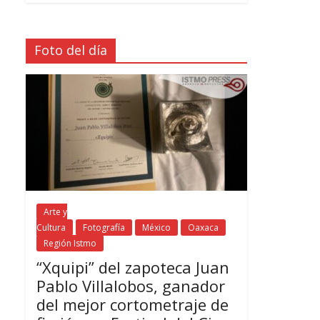
Foto del día
Arte y
Cultura
Fotografía
México
Oaxaca
Región Istmo
“Xquipi” del zapoteca Juan
Pablo Villalobos, ganador
del mejor cortometraje de