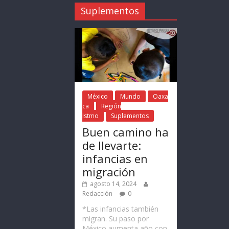
Suplementos
México
Mundo
Oaxa
ca
Región
Istmo
Suplementos
Buen camino ha
de llevarte:
infancias en
migración
agosto 14, 2024
Redacción
0
*Las infancias también
migran. Su paso por
México aumenta año con