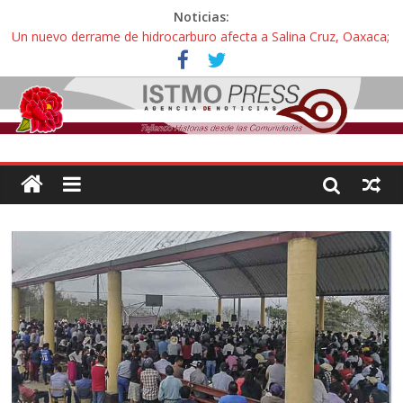
Noticias:
Un nuevo derrame de hidrocarburo afecta a Salina Cruz, Oaxaca;
ahora pescadores de Salinas del Marqués denuncian daños de
Pemex
Ángel, el joven autista expulsado por la Universidad Bienestar de
Ixtepec, Oaxaca vuelve a las aulas tras amparo
Familiares de periodista Alejandro Leyva se reúnen con titular de
la SEGOB y exigen detener a los autores materiales e
intelectuales de su asesinato
Alertan pescadores de Juchitán, Oaxaca de nuevo despojo de su
territorio para construir un parque eólico
Pescadores y comuneros ikoots detienen la extracción ilegal de
material pétreo de gravera Oyamel