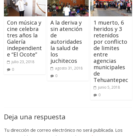
Con música y
A la deriva y
1 muerto, 6
cine celebra
sin atención
heridos y 3
tres años la
de
retenidos
Galería
autoridades
por conflicto
independient
la salud de
de limites
e “El Ocote”
los
entre
juchitecos
agencias
julio 23, 2018
municipales
agosto 31, 2018
0
de
0
Tehuantepec
junio 5, 2018
0
Deja una respuesta
Tu dirección de correo electrónico no será publicada.
Los