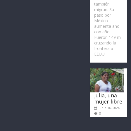
también
migran. Su
paso por
México
aumenta año
con año.
Fueron 149 mil
cruzando la
frontera a
EEUU
Julia, una
mujer libre
junio 16, 2024
0