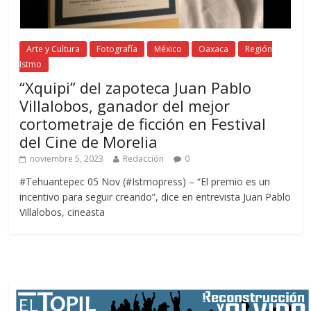
Arte y Cultura
Fotografía
México
Oaxaca
Región
Istmo
“Xquipi” del zapoteca Juan Pablo
Villalobos, ganador del mejor
cortometraje de ficción en Festival
del Cine de Morelia
noviembre 5, 2023
Redacción
0
#Tehuantepec 05 Nov (#Istmopress) – “El premio es un
incentivo para seguir creando”, dice en entrevista Juan Pablo
Villalobos, cineasta