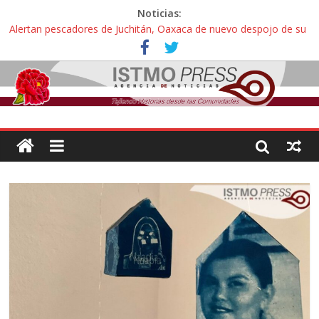
Noticias:
Alertan pescadores de Juchitán, Oaxaca de nuevo despojo de su
territorio para construir un parque eólico
Pescadores y comuneros ikoots detienen la extracción ilegal de
material pétreo de gravera Oyamel
Un nuevo derrame de hidrocarburo afecta a Salina Cruz, Oaxaca;
ahora pescadores de Salinas del Marqués denuncian daños de
Pemex
Ángel, el joven autista expulsado por la Universidad Bienestar de
Ixtepec, Oaxaca vuelve a las aulas tras amparo
Familiares de periodista Alejandro Leyva se reúnen con titular de
la SEGOB y exigen detener a los autores materiales e
intelectuales de su asesinato