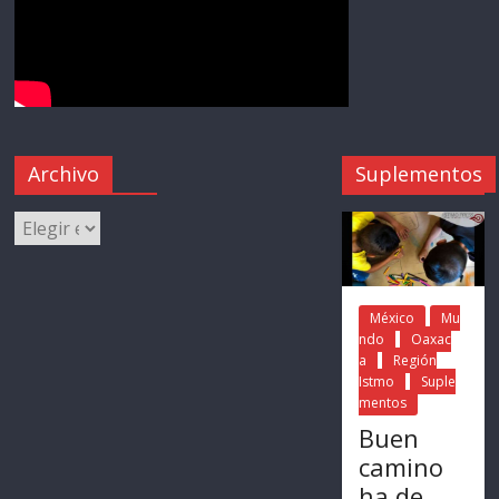
Archivo
Suplementos
México
Mu
ndo
Oaxac
a
Región
Istmo
Suple
mentos
Buen
camino
ha de