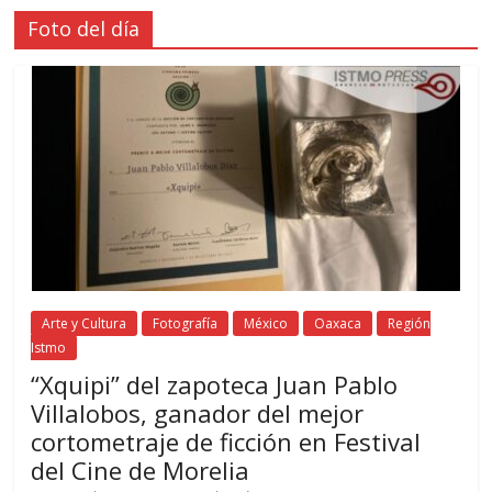
Foto del día
Arte y Cultura
Fotografía
México
Oaxaca
Región
Istmo
“Xquipi” del zapoteca Juan Pablo
Villalobos, ganador del mejor
cortometraje de ficción en Festival
del Cine de Morelia