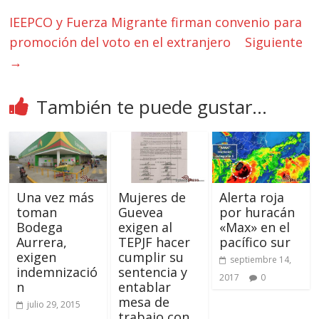
IEEPCO y Fuerza Migrante firman convenio para
promoción del voto en el extranjero
Siguiente
→
También te puede gustar...
Una vez más
Mujeres de
Alerta roja
toman
Guevea
por huracán
Bodega
exigen al
«Max» en el
Aurrera,
TEPJF hacer
pacífico sur
exigen
cumplir su
septiembre 14,
indemnizació
sentencia y
2017
0
n
entablar
mesa de
julio 29, 2015
trabajo con