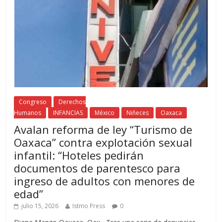
Congreso
Derechos
Humanos
INFANCIAS
México
Niñeces
Oaxaca
Avalan reforma de ley “Turismo de
Oaxaca” contra explotación sexual
infantil: “Hoteles pedirán
documentos de parentesco para
ingreso de adultos con menores de
edad”
julio 15, 2026
Istmo Press
0