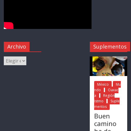
Archivo
Suplementos
México
Mu
ndo
Oaxac
a
Región
Istmo
Suple
mentos
Buen
camino