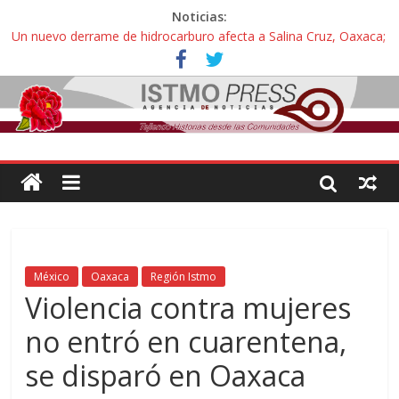
Noticias:
Un nuevo derrame de hidrocarburo afecta a Salina Cruz, Oaxaca;
ahora pescadores de Salinas del Marqués denuncian daños de
Pemex
Ángel, el joven autista expulsado por la Universidad Bienestar de
Ixtepec, Oaxaca vuelve a las aulas tras amparo
Familiares de periodista Alejandro Leyva se reúnen con titular de
la SEGOB y exigen detener a los autores materiales e
intelectuales de su asesinato
Alertan pescadores de Juchitán, Oaxaca de nuevo despojo de su
territorio para construir un parque eólico
Pescadores y comuneros ikoots detienen la extracción ilegal de
material pétreo de gravera Oyamel
México
Oaxaca
Región Istmo
Violencia contra mujeres
no entró en cuarentena,
se disparó en Oaxaca