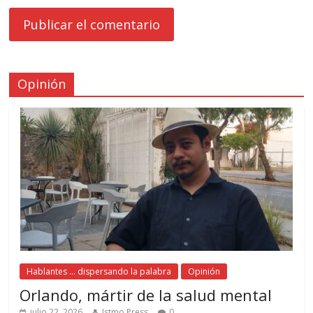
Opinión
Hablantes ... dispersando la palabra
Opinión
Orlando, mártir de la salud mental
julio 22, 2026
Istmo Press
0