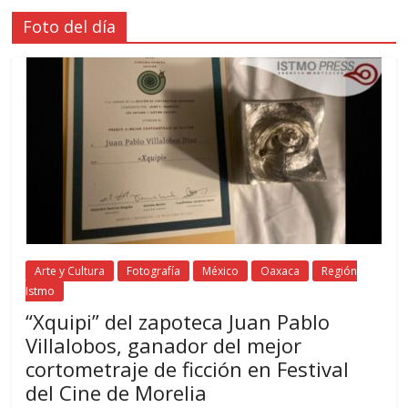
Foto del día
Arte y Cultura
Fotografía
México
Oaxaca
Región
Istmo
“Xquipi” del zapoteca Juan Pablo
Villalobos, ganador del mejor
cortometraje de ficción en Festival
del Cine de Morelia