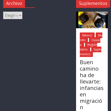
Archivo
Suplementos
México
Mu
ndo
Oaxac
a
Región
Istmo
Suple
mentos
Buen
camino
ha de
llevarte:
infancias
en
migració
n