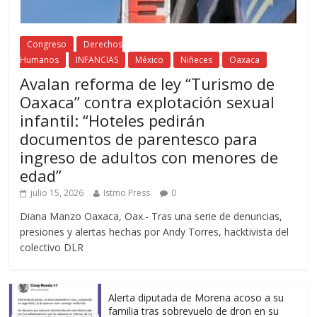
Congreso
Derechos
Humanos
INFANCIAS
México
Niñeces
Oaxaca
Avalan reforma de ley “Turismo de
Oaxaca” contra explotación sexual
infantil: “Hoteles pedirán
documentos de parentesco para
ingreso de adultos con menores de
edad”
julio 15, 2026
Istmo Press
0
Diana Manzo Oaxaca, Oax.- Tras una serie de denuncias,
presiones y alertas hechas por Andy Torres, hacktivista del
colectivo DLR
Alerta diputada de Morena acoso a su
familia tras sobrevuelo de dron en su