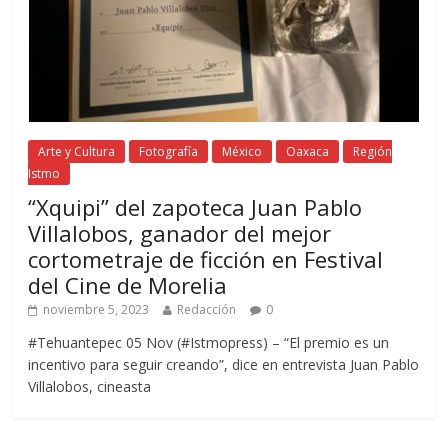
Arte y Cultura
Fotografía
México
Oaxaca
Región
Istmo
“Xquipi” del zapoteca Juan Pablo
Villalobos, ganador del mejor
cortometraje de ficción en Festival
del Cine de Morelia
noviembre 5, 2023
Redacción
0
#Tehuantepec 05 Nov (#Istmopress) – “El premio es un
incentivo para seguir creando”, dice en entrevista Juan Pablo
Villalobos, cineasta