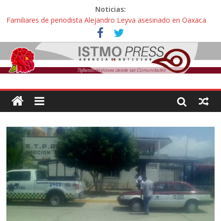
Noticias:
Familiares de periodista Alejandro Leyva asesinado en Oaxaca
protestan y exigen justicia en desfile de delegaciones
Alertan pescadores de Juchitán, Oaxaca de nuevo despojo de su
territorio para construir un parque eólico
Pescadores y comuneros ikoots detienen la extracción ilegal de
material pétreo de gravera Oyamel
Un nuevo derrame de hidrocarburo afecta a Salina Cruz, Oaxaca;
ahora pescadores de Salinas del Marqués denuncian daños de
Pemex
🎧Capítulo 2 : CUIDAR A MI HIJA CON SÍNDROME DE DOWN