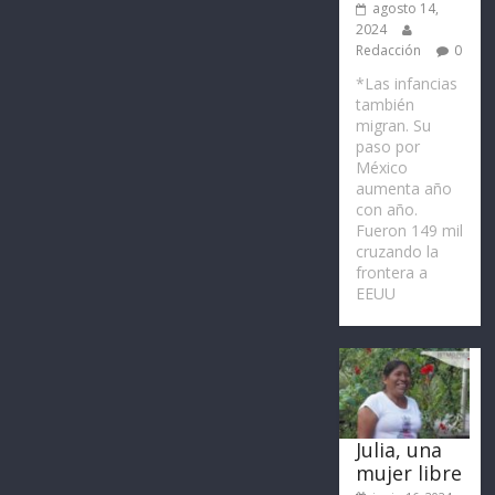
agosto 14,
2024
Redacción
0
*Las infancias
también
migran. Su
paso por
México
aumenta año
con año.
Fueron 149 mil
cruzando la
frontera a
EEUU
Julia, una
mujer libre