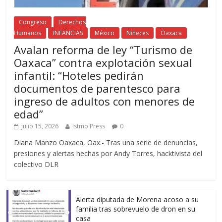
Congreso
Derechos
Humanos
INFANCIAS
México
Niñeces
Oaxaca
Avalan reforma de ley “Turismo de
Oaxaca” contra explotación sexual
infantil: “Hoteles pedirán
documentos de parentesco para
ingreso de adultos con menores de
edad”
julio 15, 2026
Istmo Press
0
Diana Manzo Oaxaca, Oax.- Tras una serie de denuncias,
presiones y alertas hechas por Andy Torres, hacktivista del
colectivo DLR
Alerta diputada de Morena acoso a su
familia tras sobrevuelo de dron en su
casa