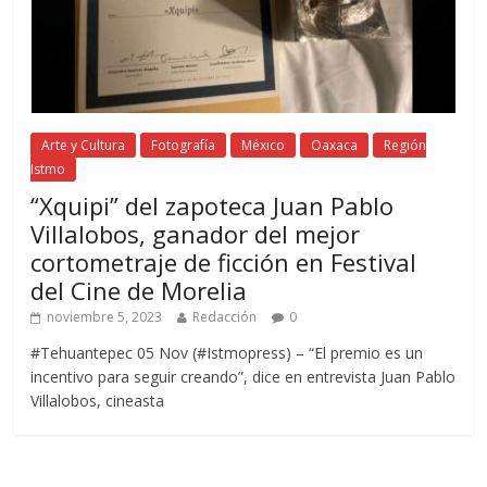
Arte y Cultura
Fotografía
México
Oaxaca
Región
Istmo
“Xquipi” del zapoteca Juan Pablo
Villalobos, ganador del mejor
cortometraje de ficción en Festival
del Cine de Morelia
noviembre 5, 2023
Redacción
0
#Tehuantepec 05 Nov (#Istmopress) – “El premio es un
incentivo para seguir creando”, dice en entrevista Juan Pablo
Villalobos, cineasta