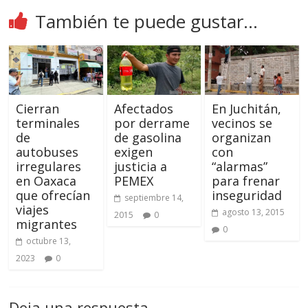
También te puede gustar...
Cierran
Afectados
En Juchitán,
terminales
por derrame
vecinos se
de
de gasolina
organizan
autobuses
exigen
con
irregulares
justicia a
“alarmas”
en Oaxaca
PEMEX
para frenar
que ofrecían
inseguridad
septiembre 14,
viajes
agosto 13, 2015
2015
0
migrantes
0
octubre 13,
2023
0
Deja una respuesta