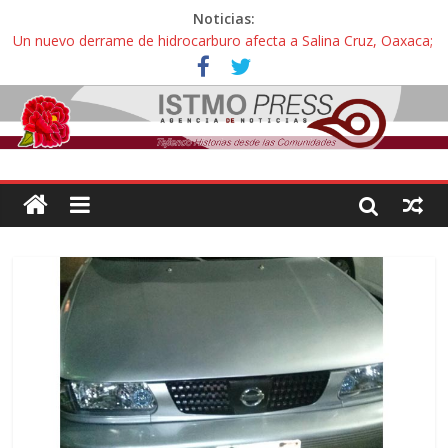
Noticias:
Un nuevo derrame de hidrocarburo afecta a Salina Cruz, Oaxaca;
ahora pescadores de Salinas del Marqués denuncian daños de
Pemex
Ángel, el joven autista expulsado por la Universidad Bienestar de
Ixtepec, Oaxaca vuelve a las aulas tras amparo
Familiares de periodista Alejandro Leyva se reúnen con titular de
la SEGOB y exigen detener a los autores materiales e
intelectuales de su asesinato
Alertan pescadores de Juchitán, Oaxaca de nuevo despojo de su
territorio para construir un parque eólico
Pescadores y comuneros ikoots detienen la extracción ilegal de
material pétreo de gravera Oyamel