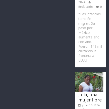
2024
Redacción
0
*Las infancias
también
migran. Su
paso por
México
aumenta año
con año.
Fueron 149 mil
cruzando la
frontera a
EEUU
Julia, una
mujer libre
junio 16, 2024