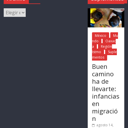
México
Mu
ndo
Oaxac
a
Región
Istmo
Suple
mentos
Buen
camino
ha de
llevarte:
infancias
en
migració
n
agosto 14,