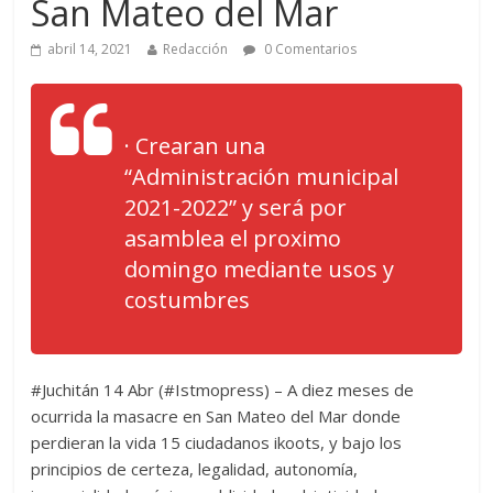
San Mateo del Mar
abril 14, 2021
Redacción
0 Comentarios
· Crearan una
“Administración municipal
2021-2022” y será por
asamblea el proximo
domingo mediante usos y
costumbres
#Juchitán 14 Abr (#Istmopress) – A diez meses de
ocurrida la masacre en San Mateo del Mar donde
perdieran la vida 15 ciudadanos ikoots, y bajo los
principios de certeza, legalidad, autonomía,