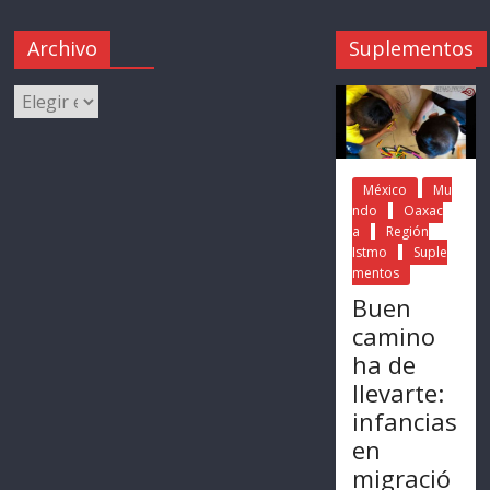
Archivo
Suplementos
México
Mu
ndo
Oaxac
a
Región
Istmo
Suple
mentos
Buen
camino
ha de
llevarte:
infancias
en
migració