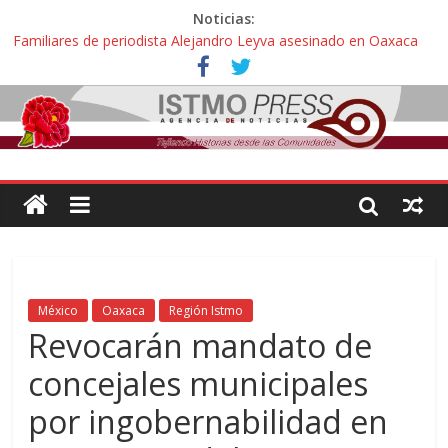
Noticias:
Familiares de periodista Alejandro Leyva asesinado en Oaxaca
protestan y exigen justicia en desfile de delegaciones
Alertan pescadores de Juchitán, Oaxaca de nuevo despojo de su
territorio para construir un parque eólico
Pescadores y comuneros ikoots detienen la extracción ilegal de
material pétreo de gravera Oyamel
Un nuevo derrame de hidrocarburo afecta a Salina Cruz, Oaxaca;
ahora pescadores de Salinas del Marqués denuncian daños de
Pemex
🎧Capítulo 2 : CUIDAR A MI HIJA CON SÍNDROME DE DOWN
México
Oaxaca
Región Istmo
Revocarán mandato de
concejales municipales
por ingobernabilidad en