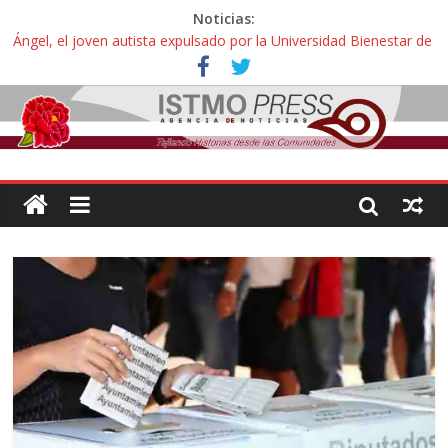
Noticias:
Ángel, el joven autista expulsado por la Universidad Bienestar de
Ixtepec, Oaxaca vuelve a las aulas tras amparo
Familiares de periodista Alejandro Leyva se reúnen con titular de
la SEGOB y exigen detener a los autores materiales e
intelectuales de su asesinato
Alertan pescadores de Juchitán, Oaxaca de nuevo despojo de su
territorio para construir un parque eólico
Pescadores y comuneros ikoots detienen la extracción ilegal de
material pétreo de gravera Oyamel
Un nuevo derrame de hidrocarburo afecta a Salina Cruz, Oaxaca;
ahora pescadores de Salinas del Marqués denuncian daños de
Pemex