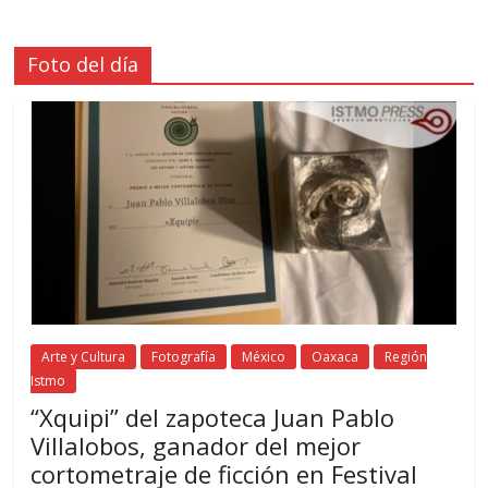
Foto del día
Arte y Cultura
Fotografía
México
Oaxaca
Región
Istmo
“Xquipi” del zapoteca Juan Pablo
Villalobos, ganador del mejor
cortometraje de ficción en Festival