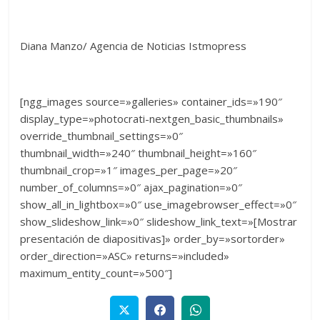
Diana Manzo/ Agencia de Noticias Istmopress
[ngg_images source=»galleries» container_ids=»190″
display_type=»photocrati-nextgen_basic_thumbnails»
override_thumbnail_settings=»0″
thumbnail_width=»240″ thumbnail_height=»160″
thumbnail_crop=»1″ images_per_page=»20″
number_of_columns=»0″ ajax_pagination=»0″
show_all_in_lightbox=»0″ use_imagebrowser_effect=»0″
show_slideshow_link=»0″ slideshow_link_text=»[Mostrar
presentación de diapositivas]» order_by=»sortorder»
order_direction=»ASC» returns=»included»
maximum_entity_count=»500″]