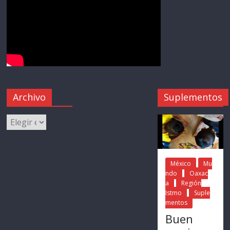
Archivo
Suplementos
México
Mu
ndo
Oaxac
a
Región
Istmo
Suple
mentos
Buen