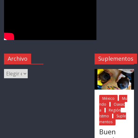
Archivo
Suplementos
México
Mu
ndo
Oaxac
a
Región
Istmo
Suple
mentos
Buen