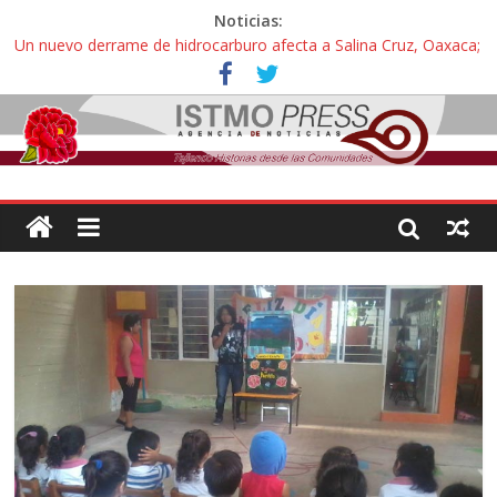
Noticias:
Un nuevo derrame de hidrocarburo afecta a Salina Cruz, Oaxaca;
ahora pescadores de Salinas del Marqués denuncian daños de
Pemex
Ángel, el joven autista expulsado por la Universidad Bienestar de
Ixtepec, Oaxaca vuelve a las aulas tras amparo
Familiares de periodista Alejandro Leyva se reúnen con titular de
la SEGOB y exigen detener a los autores materiales e
intelectuales de su asesinato
Alertan pescadores de Juchitán, Oaxaca de nuevo despojo de su
territorio para construir un parque eólico
Pescadores y comuneros ikoots detienen la extracción ilegal de
material pétreo de gravera Oyamel