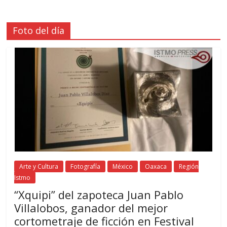
Foto del día
Arte y Cultura
Fotografía
México
Oaxaca
Región
Istmo
“Xquipi” del zapoteca Juan Pablo
Villalobos, ganador del mejor
cortometraje de ficción en Festival