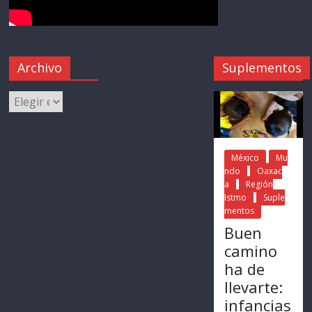
Archivo
Suplementos
México
Mu
ndo
Oaxac
a
Región
Istmo
Suple
mentos
Buen
camino
ha de
llevarte:
infancias