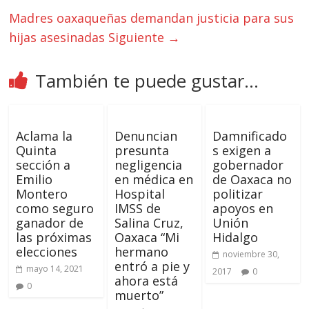
Madres oaxaqueñas demandan justicia para sus
hijas asesinadas
Siguiente →
También te puede gustar...
Aclama la
Denuncian
Damnificado
Quinta
presunta
s exigen a
sección a
negligencia
gobernador
Emilio
en médica en
de Oaxaca no
Montero
Hospital
politizar
como seguro
IMSS de
apoyos en
ganador de
Salina Cruz,
Unión
las próximas
Oaxaca “Mi
Hidalgo
elecciones
hermano
noviembre 30,
entró a pie y
mayo 14, 2021
2017
0
ahora está
0
muerto”