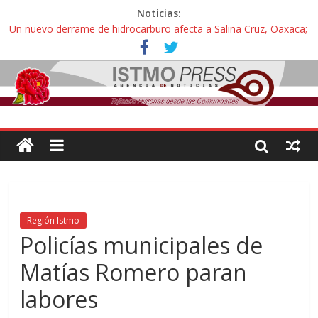
Noticias:
Un nuevo derrame de hidrocarburo afecta a Salina Cruz, Oaxaca;
ahora pescadores de Salinas del Marqués denuncian daños de
Pemex
Ángel, el joven autista expulsado por la Universidad Bienestar de
Ixtepec, Oaxaca vuelve a las aulas tras amparo
Familiares de periodista Alejandro Leyva se reúnen con titular de
la SEGOB y exigen detener a los autores materiales e
intelectuales de su asesinato
Alertan pescadores de Juchitán, Oaxaca de nuevo despojo de su
territorio para construir un parque eólico
Pescadores y comuneros ikoots detienen la extracción ilegal de
material pétreo de gravera Oyamel
Región Istmo
Policías municipales de
Matías Romero paran
labores