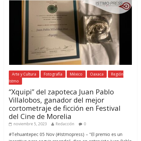
Arte y Cultura
Fotografía
México
Oaxaca
Región
Istmo
“Xquipi” del zapoteca Juan Pablo
Villalobos, ganador del mejor
cortometraje de ficción en Festival
del Cine de Morelia
noviembre 5, 2023
Redacción
0
#Tehuantepec 05 Nov (#Istmopress) – “El premio es un