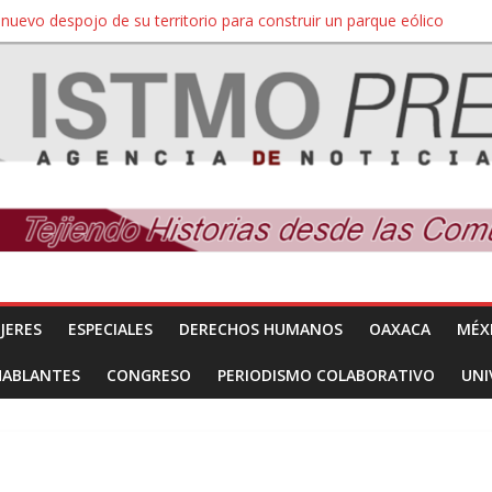
nuevo despojo de su territorio para construir un parque eólico
 extracción ilegal de material pétreo de gravera Oyamel
a Salina Cruz, Oaxaca; ahora pescadores de Salinas del Marqués de
SÍNDROME DE DOWN
sesinado en Oaxaca protestan y exigen justicia en desfile de delegaci
JERES
ESPECIALES
DERECHOS HUMANOS
OAXACA
MÉX
HABLANTES
CONGRESO
PERIODISMO COLABORATIVO
UNI