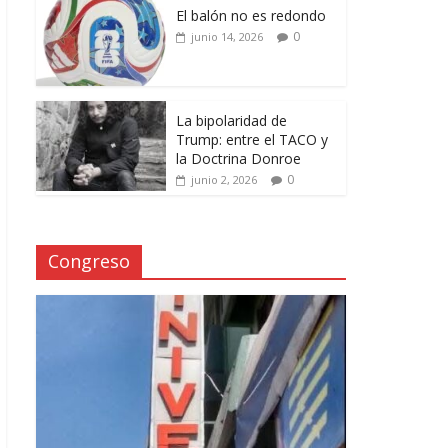
El balón no es redondo
0
junio 14, 2026
La bipolaridad de
Trump: entre el TACO y
la Doctrina Donroe
0
junio 2, 2026
Congreso