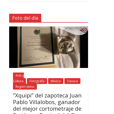
Foto del día
Arte y
Cultura
Fotografía
México
Oaxaca
Región Istmo
“Xquipi” del zapoteca Juan
Pablo Villalobos, ganador
del mejor cortometraje de