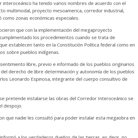
r interoceánico ha tenido varios nombres de acuerdo con el
cto multimodal, proyecto mesoamerica, corredor industrial,
zó como zonas económicas especiales.
ocieron que con la implementación del megaproyecto
 cumplimentado los procedimientos cuando se trata de
que establecen tanto en la Constitución Política federal como en
os sobre pueblos indígenas.
nsentimiento libre, previo e informado de los pueblos originarios
ón del derecho de libre determinación y autonomía de los pueblos
rlos Leonardo Espinosa, integrante del cuerpo consultivo de
se pretende instalarse las obras del Corredor Interoceánico se
el despojo.
on que nadie les consultó para poder instalar esta megaobra en
informó a los verdaderos dueños de las tierras, es decir, no