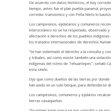
De acuerdo con datos históricos, el hoy corredo
tiempo, antes fue el plan puebla panamá, proye
corredor transismico y con Peña Nieto lo bauti
Los campesinos, ejidatarios y comuneros recon
interoceánico no se ha respetado, observado y
afectación a derechos de los pueblos indígenas 
los tratados internacionales de derechos human
“Se han violentado el derecho a la consulta y co
y tribales, así como existe también una violaci
indígenas del Istmo de Tehuantepec”, señaló Ca
esta Unión.
Dijo que como dueños de las tierras por donde 
han unido en un solo bloque, para defenderse d
Los campesinos, comuneros y ejidarios recalcar
tierras oaxaqueñas.
“En primer lugar nunca se nos consultó y se nos 