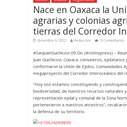
Nace en Oaxaca la Un
agrarias y colonias ag
tierras del Corredor I
diciembre 9, 2022
Redacción
0 Comentarios
#SanJuanGuichicovi 09 Dic (#Istmopress) – Reuni
Juan Guichicovi, Oaxaca; comuneros, ejidatario
conformaron la Unión de Ejidos, Comunidades Agr
megaproyecto del Corredor Interoceánico del I
“Hoy nos estamos constituyendo y construyendo
biodiversidad, de nuestros recursos naturales 
representación ejidal y comunal de la Zona Nort
pertenecieron a nuestros ancestros”, recalcaron
la defensa de su territorio.