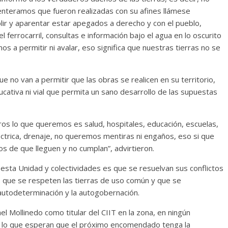
 enteramos que fueron realizadas con su afines llámese
lir y aparentar estar apegados a derecho y con el pueblo,
l ferrocarril, consultas e información bajo el agua en lo oscurito
s a permitir ni avalar, eso significa que nuestras tierras no se
 no van a permitir que las obras se realicen en su territorio,
ucativa ni vial que permita un sano desarrollo de las supuestas
s lo que queremos es salud, hospitales, educación, escuelas,
léctrica, drenaje, no queremos mentiras ni engaños, eso si que
s de que lleguen y no cumplan”, advirtieron.
 esta Unidad y colectividades es que se resuelvan sus conflictos
io, que se respeten las tierras de uso común y que se
autodeterminación y la autogobernación.
l Mollinedo como titular del CIIT en la zona, en ningún
or lo que esperan que el próximo encomendado tenga la