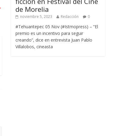
ficción en Festival del Cine
→
de Morelia
noviembre 5, 2023
Redacción
0
#Tehuantepec 05 Nov (#Istmopress) – “El
premio es un incentivo para seguir
creando”, dice en entrevista Juan Pablo
Villalobos, cineasta