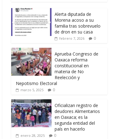
Alerta diputada de
Morena acoso a su
familia tras sobrevuelo
de dron en su casa
0
febrero 7, 2026
Aprueba Congreso de
Oaxaca reforma
constitucional en
materia de No
Reelección y
Nepotismo Electoral
0
marzo 5, 2025
Oficializan registro de
deudores Alimentarios
en Oaxaca; es la
segunda entidad del
país en hacerlo
0
enero 28, 2025