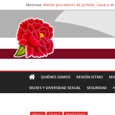
Noticias:
Alertan pescadores de Juchitán, Oaxaca de 
Pescadores y comuneros ikoots detienen la
Un nuevo derrame de hidrocarburo afecta 
🎧Capítulo 2 : CUIDAR A MI HIJA CON 
Familiares de periodista Alejandro Leyva a
QUIÉNES SOMOS
REGIÓN ISTMO
MU
MUXES Y DIVERSIDAD SEXUAL
SEGURIDAD
México
Oaxaca
Región Istmo