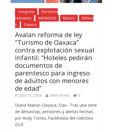
Congreso
Derechos
Humanos
INFANCIAS
México
Niñece
s
Oaxaca
Avalan reforma de ley
“Turismo de Oaxaca”
contra explotación sexual
infantil: “Hoteles pedirán
documentos de
parentesco para ingreso
de adultos con menores
de edad”
julio 15, 2026
Istmo Press
0
Diana Manzo Oaxaca, Oax.- Tras una serie
de denuncias, presiones y alertas hechas
por Andy Torres, hacktivista del colectivo
DLR