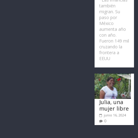
también
migran. Su
paso por
México
aumenta año
con año.
Fueron 149 mil
cruzando la
frontera a
EEUU
Julia, una
mujer libre
junio 16, 2024
0