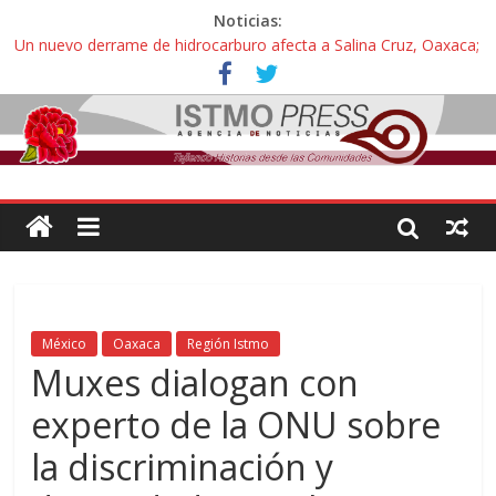
Noticias:
Un nuevo derrame de hidrocarburo afecta a Salina Cruz, Oaxaca;
ahora pescadores de Salinas del Marqués denuncian daños de
Pemex
Ángel, el joven autista expulsado por la Universidad Bienestar de
Ixtepec, Oaxaca vuelve a las aulas tras amparo
Familiares de periodista Alejandro Leyva se reúnen con titular de
la SEGOB y exigen detener a los autores materiales e
intelectuales de su asesinato
Alertan pescadores de Juchitán, Oaxaca de nuevo despojo de su
territorio para construir un parque eólico
Pescadores y comuneros ikoots detienen la extracción ilegal de
material pétreo de gravera Oyamel
México
Oaxaca
Región Istmo
Muxes dialogan con
experto de la ONU sobre
la discriminación y