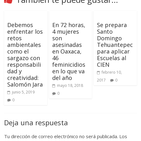
Debemos
En 72 horas,
Se prepara
enfrentar los
4 mujeres
Santo
retos
son
Domingo
ambientales
asesinadas
Tehuantepec
como el
en Oaxaca,
para aplicar
sargazo con
46
Escuelas al
responsabili
feminicidios
CIEN
dad y
en lo que va
febrero 10,
creatividad:
del año
2017
0
Salomón Jara
mayo 18, 2018
junio 5, 2019
0
0
Deja una respuesta
Tu dirección de correo electrónico no será publicada.
Los