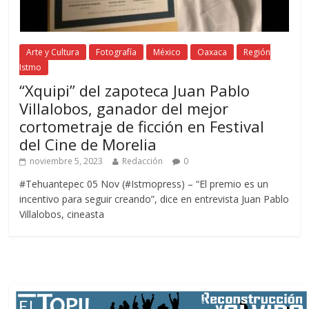
Arte y Cultura
Fotografía
México
Oaxaca
Región
Istmo
“Xquipi” del zapoteca Juan Pablo
Villalobos, ganador del mejor
cortometraje de ficción en Festival
del Cine de Morelia
noviembre 5, 2023
Redacción
0
#Tehuantepec 05 Nov (#Istmopress) – “El premio es un
incentivo para seguir creando”, dice en entrevista Juan Pablo
Villalobos, cineasta