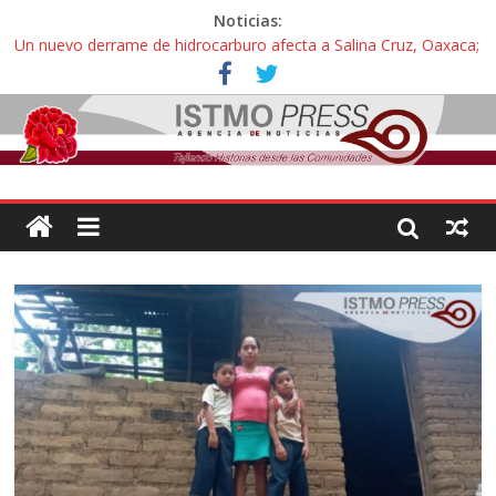
Noticias:
Un nuevo derrame de hidrocarburo afecta a Salina Cruz, Oaxaca;
ahora pescadores de Salinas del Marqués denuncian daños de
Pemex
Ángel, el joven autista expulsado por la Universidad Bienestar de
Ixtepec, Oaxaca vuelve a las aulas tras amparo
Familiares de periodista Alejandro Leyva se reúnen con titular de
la SEGOB y exigen detener a los autores materiales e
intelectuales de su asesinato
Alertan pescadores de Juchitán, Oaxaca de nuevo despojo de su
territorio para construir un parque eólico
Pescadores y comuneros ikoots detienen la extracción ilegal de
material pétreo de gravera Oyamel