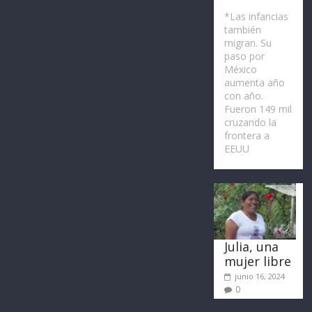
*Las infancias
también
migran. Su
paso por
México
aumenta año
con año.
Fueron 149 mil
cruzando la
frontera a
EEUU
Julia, una
mujer libre
junio 16, 2024
0