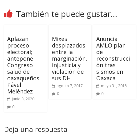
También te puede gustar...
Aplazan
Mixes
Anuncia
proceso
desplazados
AMLO plan
electoral;
entre la
de
antepone
marginación,
reconstrucci
Congreso
injusticia y
ón tras
salud de
violación de
sismos en
oaxaqueños:
sus DH
Oaxaca
Pável
agosto 7, 2017
mayo 31, 2018
Meléndez
0
0
junio 3, 2020
0
Deja una respuesta