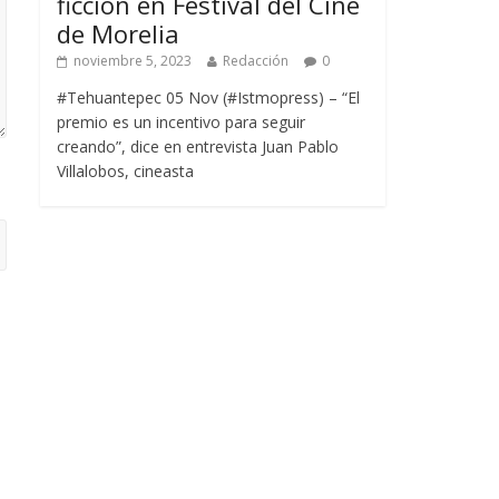
ficción en Festival del Cine
de Morelia
noviembre 5, 2023
Redacción
0
#Tehuantepec 05 Nov (#Istmopress) – “El
premio es un incentivo para seguir
creando”, dice en entrevista Juan Pablo
Villalobos, cineasta