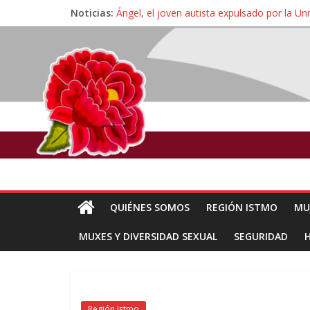
Noticias:
Ángel, el joven autista expulsado por la Un
Familiares de periodista Alejandro Leyva se
Alertan pescadores de Juchitán, Oaxaca de 
Pescadores y comuneros ikoots detienen la
Un nuevo derrame de hidrocarburo afecta 
QUIÉNES SOMOS
REGIÓN ISTMO
MU
MUXES Y DIVERSIDAD SEXUAL
SEGURIDAD
Región Istmo