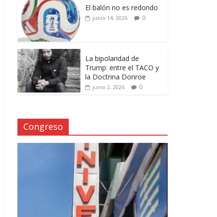
El balón no es redondo
0
junio 14, 2026
La bipolaridad de
Trump: entre el TACO y
la Doctrina Donroe
0
junio 2, 2026
Congreso