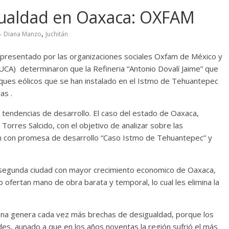
gualdad en Oaxaca: OXFAM
,
Diana Manzo
Juchitán
 presentado por las organizaciones sociales Oxfam de México y
DUCA) determinaron que la Refineria “Antonio Dovalí Jaime” que
arques eólicos que se han instalado en el Istmo de Tehuantepec
as .
tendencias de desarrollo. El caso del estado de Oaxaca,
orres Salcido, con el objetivo de analizar sobre las
an con promesa de desarrollo “Caso Istmo de Tehuantepec” y
 la segunda ciudad con mayor crecimiento economico de Oaxaca,
 ofertan mano de obra barata y temporal, lo cual les elimina la
na genera cada vez más brechas de desigualdad, porque los
es, aunado a que en los años noventas la región sufrió el más