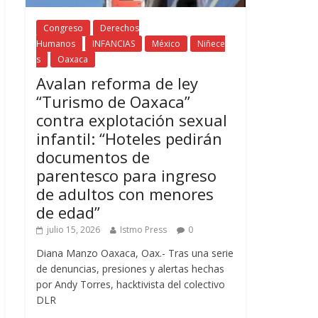
Congreso
Derechos
Humanos
INFANCIAS
México
Niñece
s
Oaxaca
Avalan reforma de ley
“Turismo de Oaxaca”
contra explotación sexual
infantil: “Hoteles pedirán
documentos de
parentesco para ingreso
de adultos con menores
de edad”
julio 15, 2026
Istmo Press
0
Diana Manzo Oaxaca, Oax.- Tras una serie
de denuncias, presiones y alertas hechas
por Andy Torres, hacktivista del colectivo
DLR