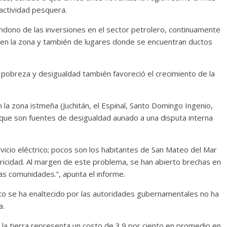
actividad pesquera.
ndono de las inversiones en el sector petrolero, continuamente
en la zona y también de lugares donde se encuentran ductos
a pobreza y desigualdad también favoreció el crecimiento de la
la zona istmeña (Juchitán, el Espinal, Santo Domingo Ingenio,
 que son fuentes de desigualdad aunado a una disputa interna
icio eléctrico; pocos son los habitantes de San Mateo del Mar
ricidad. Al margen de este problema, se han abierto brechas en
 las comunidades.”, apunta el informe.
anto se ha enaltecido por las autoridades gubernamentales no ha
a.
e la tierra representa un costo de 3.9 por ciento en promedio en