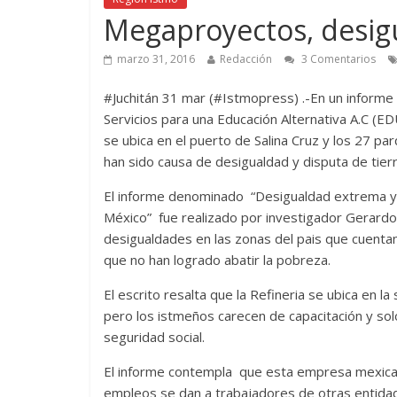
Megaproyectos, desi
marzo 31, 2016
Redacción
3 Comentarios
#Juchitán 31 mar (#Istmopress) .-En un informe
Servicios para una Educación Alternativa A.C (E
se ubica en el puerto de Salina Cruz y los 27 p
han sido causa de desigualdad y disputa de tierr
El informe denominado “Desigualdad extrema y 
México” fue realizado por investigador Gerardo T
desigualdades en las zonas del pais que cuent
que no han logrado abatir la pobreza.
El escrito resalta que la Refineria se ubica en
pero los istmeños carecen de capacitación y solo
seguridad social.
El informe contempla que esta empresa mexica
empleos se dan a trabajadores de otras entidad