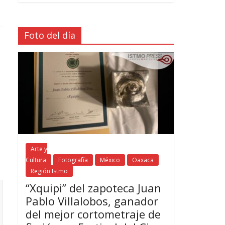
Foto del día
Arte y
Cultura
Fotografía
México
Oaxaca
Región Istmo
“Xquipi” del zapoteca Juan
Pablo Villalobos, ganador
del mejor cortometraje de