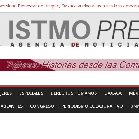
iversidad Bienestar de Ixtepec, Oaxaca vuelve a las aulas tras amparo
 reúnen con titular de la SEGOB y exigen detener a los autores materi
nuevo despojo de su territorio para construir un parque eólico
 extracción ilegal de material pétreo de gravera Oyamel
a Salina Cruz, Oaxaca; ahora pescadores de Salinas del Marqués de
JERES
ESPECIALES
DERECHOS HUMANOS
OAXACA
MÉX
HABLANTES
CONGRESO
PERIODISMO COLABORATIVO
UNI