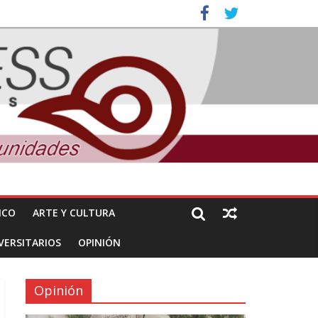
ales e intelectuales de su asesinato
nuncian daños de Pemex
ICO
ARTE Y CULTURA
VERSITARIOS
OPINIÓN
Opinión