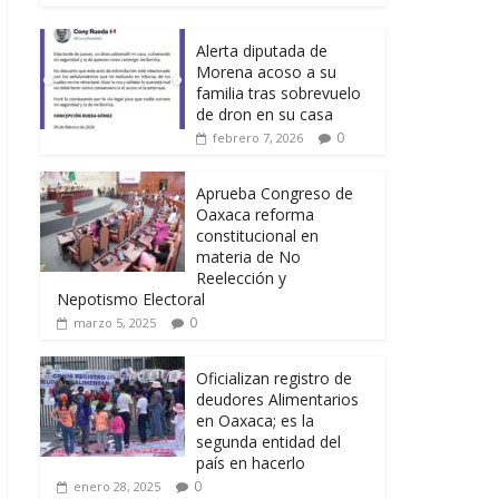
Alerta diputada de
Morena acoso a su
familia tras sobrevuelo
de dron en su casa
0
febrero 7, 2026
Aprueba Congreso de
Oaxaca reforma
constitucional en
materia de No
Reelección y
Nepotismo Electoral
0
marzo 5, 2025
Oficializan registro de
deudores Alimentarios
en Oaxaca; es la
segunda entidad del
país en hacerlo
0
enero 28, 2025