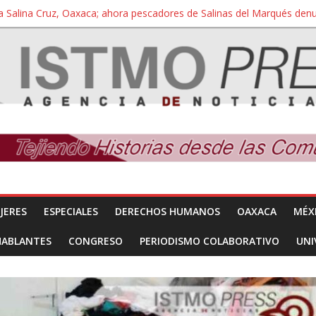
a Salina Cruz, Oaxaca; ahora pescadores de Salinas del Marqués de
iversidad Bienestar de Ixtepec, Oaxaca vuelve a las aulas tras amparo
 reúnen con titular de la SEGOB y exigen detener a los autores materi
nuevo despojo de su territorio para construir un parque eólico
 extracción ilegal de material pétreo de gravera Oyamel
JERES
ESPECIALES
DERECHOS HUMANOS
OAXACA
MÉX
HABLANTES
CONGRESO
PERIODISMO COLABORATIVO
UNI