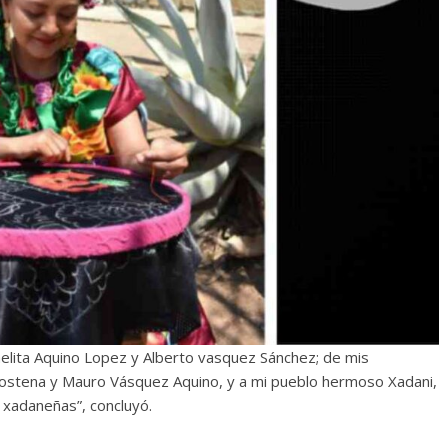
melita Aquino Lopez y Alberto vasquez Sánchez; de mis
 Sostena y Mauro Vásquez Aquino, y a mi pueblo hermoso Xadani,
 xadaneñas”, concluyó.