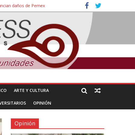
nuncian daños de Pemex
ales e intelectuales de su asesinato
ICO
ARTE Y CULTURA
VERSITARIOS
OPINIÓN
Opinión