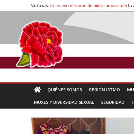
Noticias:
Un nuevo derrame de hidrocarburo afecta 
Ángel, el joven autista expulsado por la Un
Familiares de periodista Alejandro Leyva se
Alertan pescadores de Juchitán, Oaxaca de 
Pescadores y comuneros ikoots detienen la
QUIÉNES SOMOS
REGIÓN ISTMO
MU
MUXES Y DIVERSIDAD SEXUAL
SEGURIDAD