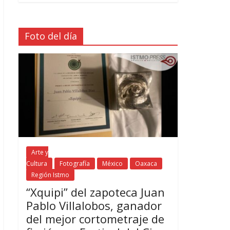
Foto del día
Arte y
Cultura
Fotografía
México
Oaxaca
Región Istmo
“Xquipi” del zapoteca Juan
Pablo Villalobos, ganador
del mejor cortometraje de