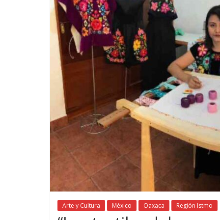
Arte y Cultura
México
Oaxaca
Región Istmo