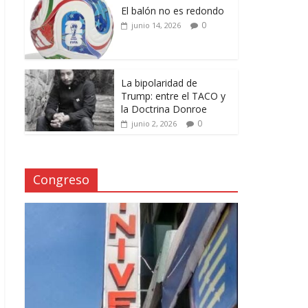
El balón no es redondo
0
junio 14, 2026
La bipolaridad de
Trump: entre el TACO y
la Doctrina Donroe
0
junio 2, 2026
Congreso