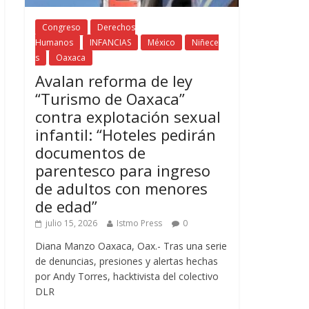
Congreso
Derechos
Humanos
INFANCIAS
México
Niñece
s
Oaxaca
Avalan reforma de ley
“Turismo de Oaxaca”
contra explotación sexual
infantil: “Hoteles pedirán
documentos de
parentesco para ingreso
de adultos con menores
de edad”
julio 15, 2026
Istmo Press
0
Diana Manzo Oaxaca, Oax.- Tras una serie
de denuncias, presiones y alertas hechas
por Andy Torres, hacktivista del colectivo
DLR