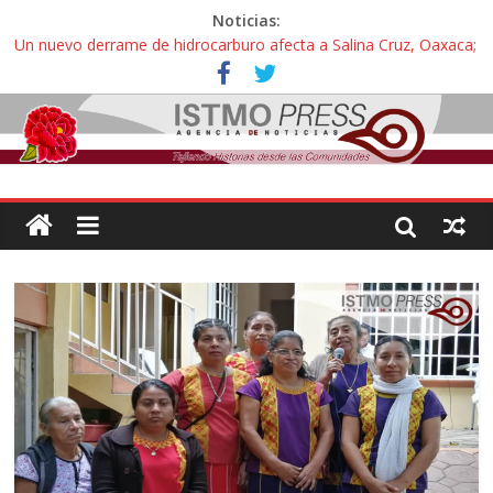
Noticias:
Un nuevo derrame de hidrocarburo afecta a Salina Cruz, Oaxaca;
ahora pescadores de Salinas del Marqués denuncian daños de
Pemex
Ángel, el joven autista expulsado por la Universidad Bienestar de
Ixtepec, Oaxaca vuelve a las aulas tras amparo
Familiares de periodista Alejandro Leyva se reúnen con titular de
la SEGOB y exigen detener a los autores materiales e
intelectuales de su asesinato
Alertan pescadores de Juchitán, Oaxaca de nuevo despojo de su
territorio para construir un parque eólico
Pescadores y comuneros ikoots detienen la extracción ilegal de
material pétreo de gravera Oyamel