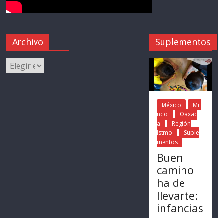
Archivo
Suplementos
México
Mu
ndo
Oaxac
a
Región
Istmo
Suple
mentos
Buen
camino
ha de
llevarte:
infancias