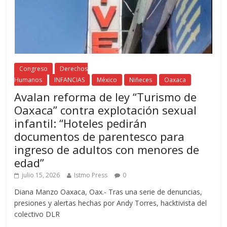
Congreso
Derechos
Humanos
INFANCIAS
México
Niñeces
Oaxaca
Avalan reforma de ley “Turismo de
Oaxaca” contra explotación sexual
infantil: “Hoteles pedirán
documentos de parentesco para
ingreso de adultos con menores de
edad”
julio 15, 2026
Istmo Press
0
Diana Manzo Oaxaca, Oax.- Tras una serie de denuncias,
presiones y alertas hechas por Andy Torres, hacktivista del
colectivo DLR