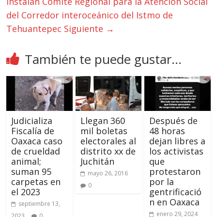
Instalan Comité Regional para la Atención Social
del Corredor interoceánico del Istmo de
Tehuantepec
Siguiente →
También te puede gustar...
Judicializa
Llegan 360
Después de
Fiscalía de
mil boletas
48 horas
Oaxaca caso
electorales al
dejan libres a
de crueldad
distrito xx de
los activistas
animal;
Juchitán
que
suman 95
protestaron
mayo 26, 2016
carpetas en
por la
0
el 2023
gentrificació
n en Oaxaca
septiembre 13,
enero 29, 2024
2023
0