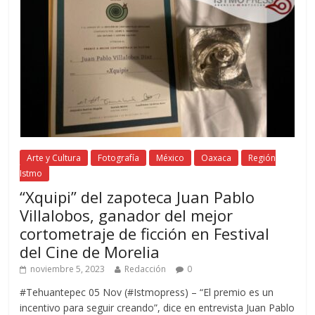
Arte y Cultura
Fotografía
México
Oaxaca
Región
Istmo
“Xquipi” del zapoteca Juan Pablo
Villalobos, ganador del mejor
cortometraje de ficción en Festival
del Cine de Morelia
noviembre 5, 2023
Redacción
0
#Tehuantepec 05 Nov (#Istmopress) – “El premio es un
incentivo para seguir creando”, dice en entrevista Juan Pablo