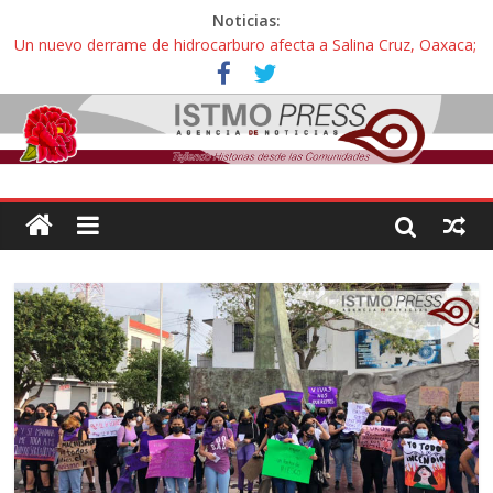
Noticias:
Un nuevo derrame de hidrocarburo afecta a Salina Cruz, Oaxaca;
ahora pescadores de Salinas del Marqués denuncian daños de
Pemex
Ángel, el joven autista expulsado por la Universidad Bienestar de
Ixtepec, Oaxaca vuelve a las aulas tras amparo
Familiares de periodista Alejandro Leyva se reúnen con titular de
la SEGOB y exigen detener a los autores materiales e
intelectuales de su asesinato
Alertan pescadores de Juchitán, Oaxaca de nuevo despojo de su
territorio para construir un parque eólico
Pescadores y comuneros ikoots detienen la extracción ilegal de
material pétreo de gravera Oyamel