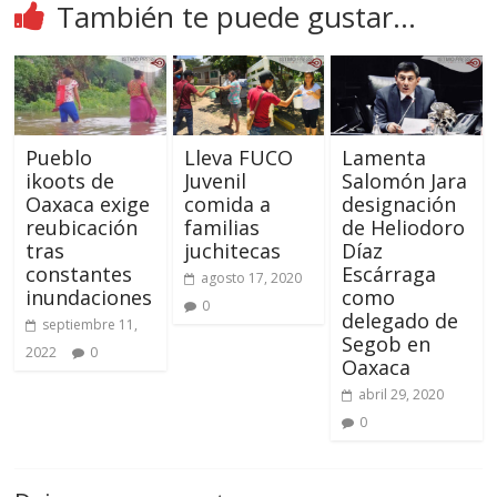
También te puede gustar...
Pueblo
Lleva FUCO
Lamenta
ikoots de
Juvenil
Salomón Jara
Oaxaca exige
comida a
designación
reubicación
familias
de Heliodoro
tras
juchitecas
Díaz
constantes
Escárraga
agosto 17, 2020
inundaciones
como
0
delegado de
septiembre 11,
Segob en
2022
0
Oaxaca
abril 29, 2020
0