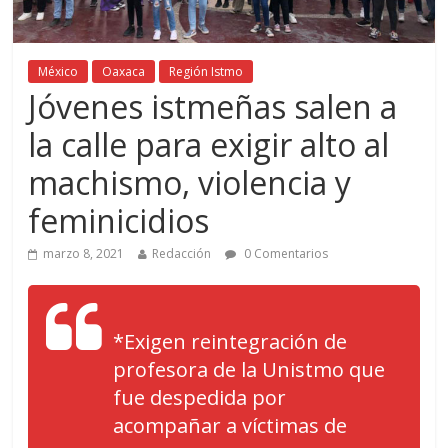
México
Oaxaca
Región Istmo
Jóvenes istmeñas salen a
la calle para exigir alto al
machismo, violencia y
feminicidios
marzo 8, 2021
Redacción
0 Comentarios
*Exigen reintegración de
profesora de la Unistmo que
fue despedida por
acompañar a víctimas de