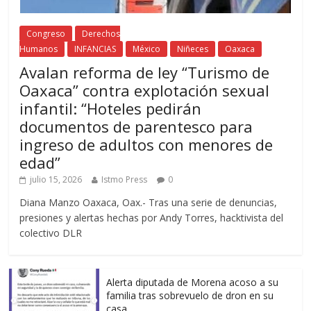
Congreso
Derechos
Humanos
INFANCIAS
México
Niñeces
Oaxaca
Avalan reforma de ley “Turismo de
Oaxaca” contra explotación sexual
infantil: “Hoteles pedirán
documentos de parentesco para
ingreso de adultos con menores de
edad”
julio 15, 2026
Istmo Press
0
Diana Manzo Oaxaca, Oax.- Tras una serie de denuncias,
presiones y alertas hechas por Andy Torres, hacktivista del
colectivo DLR
Alerta diputada de Morena acoso a su
familia tras sobrevuelo de dron en su
casa