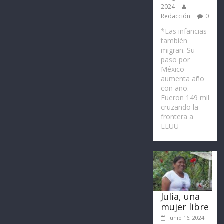
2024
Redacción
0
*Las infancias
también
migran. Su
paso por
México
aumenta año
con año.
Fueron 149 mil
cruzando la
frontera a
EEUU
Julia, una
mujer libre
junio 16, 2024