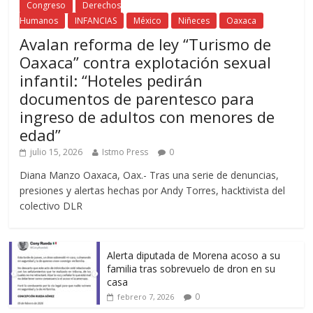
Congreso
Derechos
Humanos
INFANCIAS
México
Niñeces
Oaxaca
Avalan reforma de ley “Turismo de
Oaxaca” contra explotación sexual
infantil: “Hoteles pedirán
documentos de parentesco para
ingreso de adultos con menores de
edad”
julio 15, 2026
Istmo Press
0
Diana Manzo Oaxaca, Oax.- Tras una serie de denuncias,
presiones y alertas hechas por Andy Torres, hacktivista del
colectivo DLR
Alerta diputada de Morena acoso a su
familia tras sobrevuelo de dron en su
casa
0
febrero 7, 2026