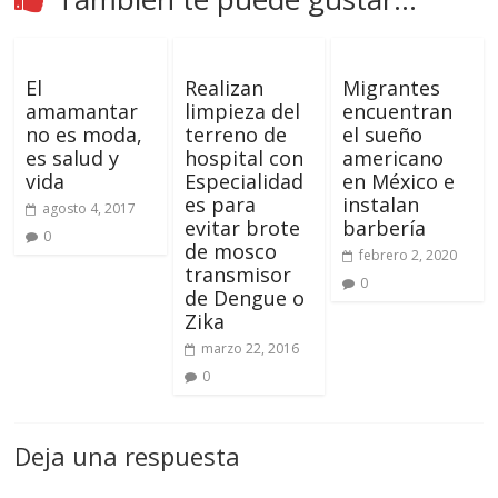
El
Realizan
Migrantes
amamantar
limpieza del
encuentran
no es moda,
terreno de
el sueño
es salud y
hospital con
americano
vida
Especialidad
en México e
es para
instalan
agosto 4, 2017
evitar brote
barbería
0
de mosco
febrero 2, 2020
transmisor
0
de Dengue o
Zika
marzo 22, 2016
0
Deja una respuesta