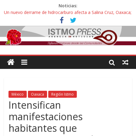
Noticias:
Un nuevo derrame de hidrocarburo afecta a Salina Cruz, Oaxaca;
ahora pescadores de Salinas del Marqués denuncian daños de
Pemex
Ángel, el joven autista expulsado por la Universidad Bienestar de
Ixtepec, Oaxaca vuelve a las aulas tras amparo
Familiares de periodista Alejandro Leyva se reúnen con titular de
la SEGOB y exigen detener a los autores materiales e
intelectuales de su asesinato
Alertan pescadores de Juchitán, Oaxaca de nuevo despojo de su
territorio para construir un parque eólico
Pescadores y comuneros ikoots detienen la extracción ilegal de
material pétreo de gravera Oyamel
México
Oaxaca
Región Istmo
Intensifican
manifestaciones
habitantes que