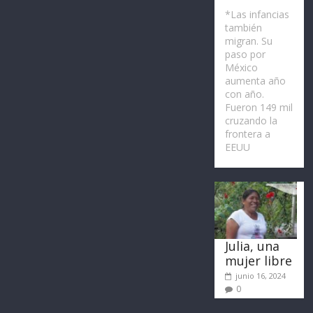
*Las infancias
también
migran. Su
paso por
México
aumenta año
con año.
Fueron 149 mil
cruzando la
frontera a
EEUU
Julia, una
mujer libre
junio 16, 2024
0