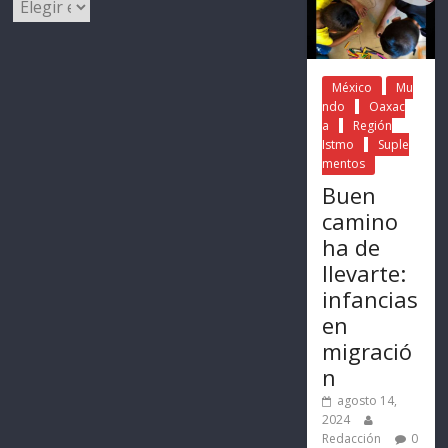
México
Mu
ndo
Oaxac
a
Región
Istmo
Suple
mentos
Buen
camino
ha de
llevarte:
infancias
en
migració
n
agosto 14,
2024
Redacción
0