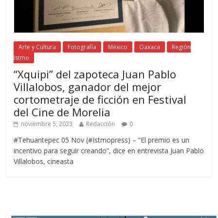
Arte y Cultura
Fotografía
México
Oaxaca
Región
Istmo
“Xquipi” del zapoteca Juan Pablo
Villalobos, ganador del mejor
cortometraje de ficción en Festival
del Cine de Morelia
noviembre 5, 2023
Redacción
0
#Tehuantepec 05 Nov (#Istmopress) – “El premio es un
incentivo para seguir creando”, dice en entrevista Juan Pablo
Villalobos, cineasta