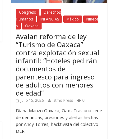
Congreso
Derechos
Humanos
INFANCIAS
México
Niñece
s
Oaxaca
Avalan reforma de ley
“Turismo de Oaxaca”
contra explotación sexual
infantil: “Hoteles pedirán
documentos de
parentesco para ingreso
de adultos con menores
de edad”
julio 15, 2026
Istmo Press
0
Diana Manzo Oaxaca, Oax.- Tras una serie
de denuncias, presiones y alertas hechas
por Andy Torres, hacktivista del colectivo
DLR