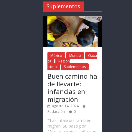
Suplementos
México
Mundo
Oaxa
ca
Región
Istmo
Suplementos
Buen camino ha
de llevarte:
infancias en
migración
agosto 14, 2024
Redacción
0
*Las infancias también
migran. Su paso por
México aumenta año con