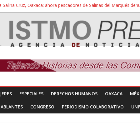
a Salina Cruz, Oaxaca; ahora pescadores de Salinas del Marqués de
iversidad Bienestar de Ixtepec, Oaxaca vuelve a las aulas tras amparo
 reúnen con titular de la SEGOB y exigen detener a los autores materi
nuevo despojo de su territorio para construir un parque eólico
 extracción ilegal de material pétreo de gravera Oyamel
JERES
ESPECIALES
DERECHOS HUMANOS
OAXACA
MÉX
HABLANTES
CONGRESO
PERIODISMO COLABORATIVO
UNI