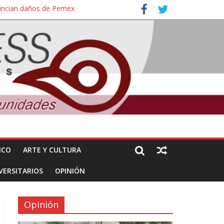
nuncian daños de Pemex
ales e intelectuales de su asesinato
ICO
ARTE Y CULTURA
VERSITARIOS
OPINIÓN
Opinión