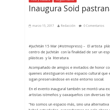
Inaugura Soid pastran
marzo 15, 2017
Redacción
0 Comentarios
#Juchitán 15 Mar (#istmopress) – El artista plás
centro de Juchitán con la finalidad de ser un esp
plásticas y la literatura.
Acompañado de amigos e invitados de honor co
quienes atestiguaron este espacio cultural que e
sigan preservándose en este entorno social.
En el evento inaugural también se montó una ex
artistas istmeños y oaxaqueños con diversas te
“No somos un espacio más, sino una alternativa
habrá actividades, expondremos no solo obras p