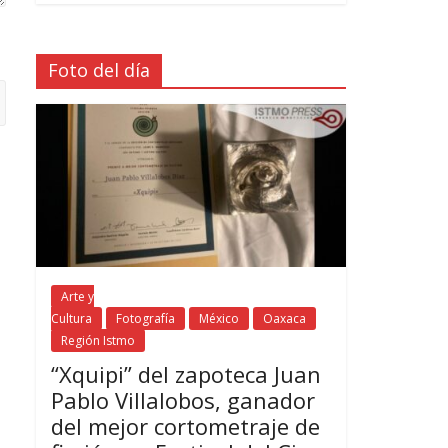
Foto del día
Arte y
Cultura
Fotografía
México
Oaxaca
Región Istmo
“Xquipi” del zapoteca Juan
Pablo Villalobos, ganador
del mejor cortometraje de