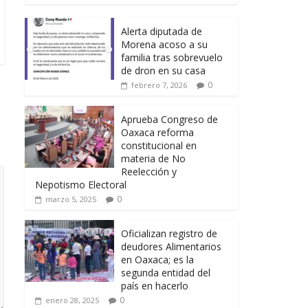
Alerta diputada de
Morena acoso a su
familia tras sobrevuelo
de dron en su casa
0
febrero 7, 2026
Aprueba Congreso de
Oaxaca reforma
constitucional en
materia de No
Reelección y
Nepotismo Electoral
0
marzo 5, 2025
Oficializan registro de
deudores Alimentarios
en Oaxaca; es la
segunda entidad del
país en hacerlo
0
enero 28, 2025