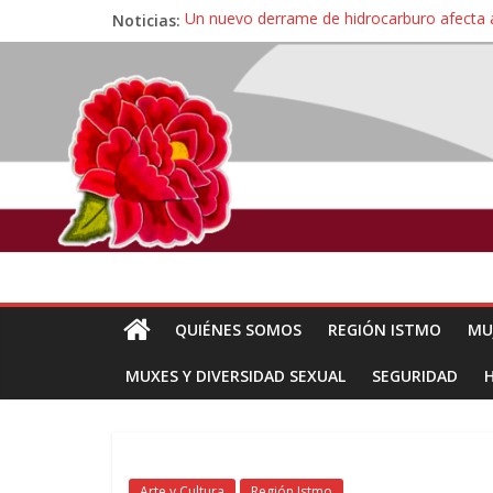
Noticias:
Un nuevo derrame de hidrocarburo afecta 
Ángel, el joven autista expulsado por la Un
Familiares de periodista Alejandro Leyva se
Alertan pescadores de Juchitán, Oaxaca de 
Pescadores y comuneros ikoots detienen la
QUIÉNES SOMOS
REGIÓN ISTMO
MU
MUXES Y DIVERSIDAD SEXUAL
SEGURIDAD
Arte y Cultura
Región Istmo