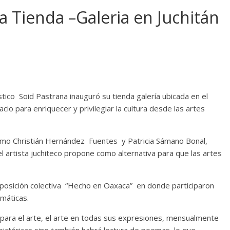
a Tienda –Galeria en Juchitán
tico Soid Pastrana inauguró su tienda galería ubicada en el
acio para enriquecer y privilegiar la cultura desde las artes
mo Christián Hernández Fuentes y Patricia Sámano Bonal,
l artista juchiteco propone como alternativa para que las artes
posición colectiva “Hecho en Oaxaca” en donde participaron
máticas.
 para el arte, el arte en todas sus expresiones, mensualmente
ictóricas sino también habrá lectura de poemas, lo que