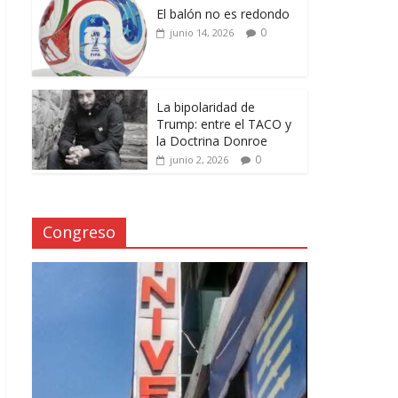
El balón no es redondo
0
junio 14, 2026
La bipolaridad de
Trump: entre el TACO y
la Doctrina Donroe
0
junio 2, 2026
Congreso