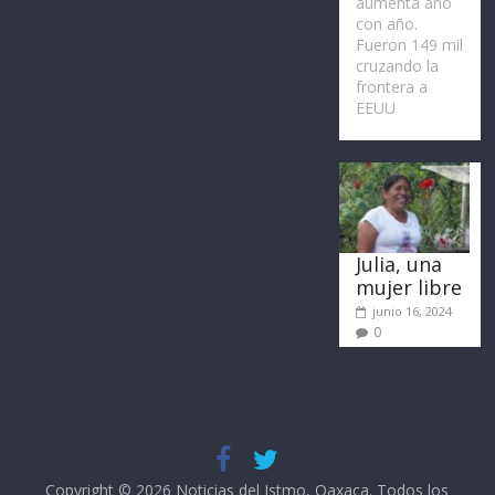
aumenta año
con año.
Fueron 149 mil
cruzando la
frontera a
EEUU
Julia, una
mujer libre
junio 16, 2024
0
Copyright © 2026
Noticias del Istmo, Oaxaca
. Todos los