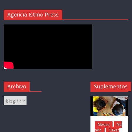
Agencia Istmo Press
Archivo
Suplementos
México
Mu
ndo
Oaxac