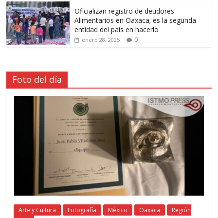
Oficializan registro de deudores
Alimentarios en Oaxaca; es la segunda
entidad del país en hacerlo
0
enero 28, 2025
Foto del día
Arte y Cultura
Fotografía
México
Oaxaca
Región