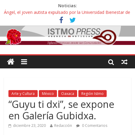
Noticias:
Ángel, el joven autista expulsado por la Universidad Bienestar de
Ixtepec, Oaxaca vuelve a las aulas tras amparo
Familiares de periodista Alejandro Leyva se reúnen con titular de
la SEGOB y exigen detener a los autores materiales e
intelectuales de su asesinato
Alertan pescadores de Juchitán, Oaxaca de nuevo despojo de su
territorio para construir un parque eólico
Pescadores y comuneros ikoots detienen la extracción ilegal de
material pétreo de gravera Oyamel
Un nuevo derrame de hidrocarburo afecta a Salina Cruz, Oaxaca;
ahora pescadores de Salinas del Marqués denuncian daños de
Pemex
Arte y Cultura
México
Oaxaca
Región Istmo
“Guyu ti dxi”, se expone
en Galería Gubidxa.
diciembre 23, 2020
Redacción
0 Comentarios