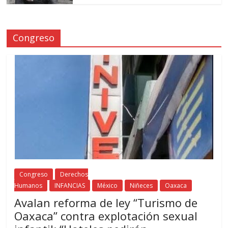
Congreso
Congreso
Derechos
Humanos
INFANCIAS
México
Niñeces
Oaxaca
Avalan reforma de ley “Turismo de
Oaxaca” contra explotación sexual