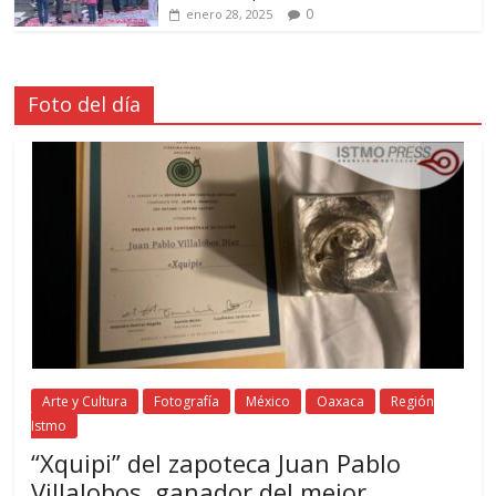
0
enero 28, 2025
Foto del día
Arte y Cultura
Fotografía
México
Oaxaca
Región
Istmo
“Xquipi” del zapoteca Juan Pablo
Villalobos, ganador del mejor