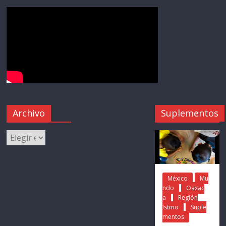
Archivo
Suplementos
México
Mu
ndo
Oaxac
a
Región
Istmo
Suple
mentos