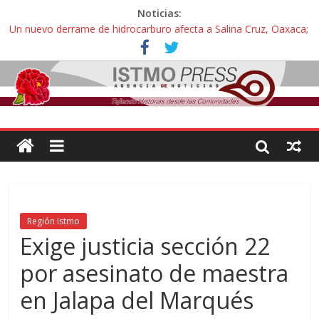
Noticias:
Un nuevo derrame de hidrocarburo afecta a Salina Cruz, Oaxaca;
ahora pescadores de Salinas del Marqués denuncian daños de
Pemex
Ángel, el joven autista expulsado por la Universidad Bienestar de
Ixtepec, Oaxaca vuelve a las aulas tras amparo
Familiares de periodista Alejandro Leyva se reúnen con titular de
la SEGOB y exigen detener a los autores materiales e
intelectuales de su asesinato
Alertan pescadores de Juchitán, Oaxaca de nuevo despojo de su
territorio para construir un parque eólico
Pescadores y comuneros ikoots detienen la extracción ilegal de
material pétreo de gravera Oyamel
Región Istmo
Exige justicia sección 22
por asesinato de maestra
en Jalapa del Marqués