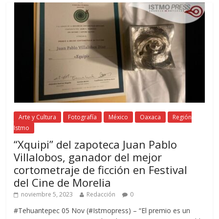
Arte y Cultura
Fotografía
México
Oaxaca
Región
Istmo
“Xquipi” del zapoteca Juan Pablo
Villalobos, ganador del mejor
cortometraje de ficción en Festival
del Cine de Morelia
noviembre 5, 2023
Redacción
0
#Tehuantepec 05 Nov (#Istmopress) – “El premio es un