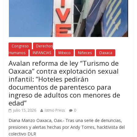
Congreso
Derechos
Humanos
INFANCIAS
México
Niñeces
Oaxaca
Avalan reforma de ley “Turismo de
Oaxaca” contra explotación sexual
infantil: “Hoteles pedirán
documentos de parentesco para
ingreso de adultos con menores de
edad”
julio 15, 2026
Istmo Press
0
Diana Manzo Oaxaca, Oax.- Tras una serie de denuncias,
presiones y alertas hechas por Andy Torres, hacktivista del
colectivo DLR