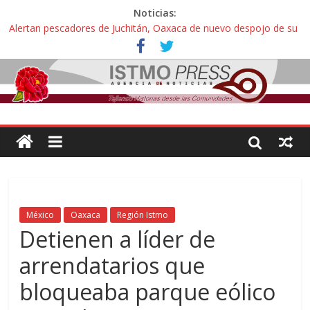
Noticias:
Alertan pescadores de Juchitán, Oaxaca de nuevo despojo de su
territorio para construir un parque eólico
Pescadores y comuneros ikoots detienen la extracción ilegal de
material pétreo de gravera Oyamel
Un nuevo derrame de hidrocarburo afecta a Salina Cruz, Oaxaca;
ahora pescadores de Salinas del Marqués denuncian daños de
Pemex
🎧Capítulo 2 : CUIDAR A MI HIJA CON SÍNDROME DE DOWN
Familiares de periodista Alejandro Leyva asesinado en Oaxaca
protestan y exigen justicia en desfile de delegaciones
México
Oaxaca
Región Istmo
Detienen a líder de
arrendatarios que
bloqueaba parque eólico