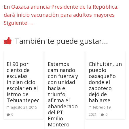
En Oaxaca anuncia Presidente de la República,
dará inicio vacunación para adultos mayores
Siguiente →
También te puede gustar...
El 90 por
Estamos
Chihuitán, un
ciento de
caminando
pueblo
escuelas
con fuerza y
oaxaqueño
inician ciclo
con unidad
donde el
escolar en el
hacia el
zapoteco
Istmo de
triunfo,
dejó de
Tehuantepec
afirma el
hablarse
abanderado
agosto 21, 2015
febrero 19,
del PT,
0
2021
0
Emilio
Montero