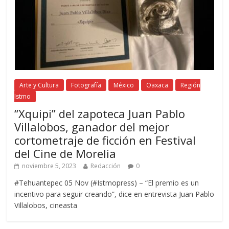
Arte y Cultura
Fotografía
México
Oaxaca
Región
Istmo
“Xquipi” del zapoteca Juan Pablo
Villalobos, ganador del mejor
cortometraje de ficción en Festival
del Cine de Morelia
noviembre 5, 2023
Redacción
0
#Tehuantepec 05 Nov (#Istmopress) – “El premio es un
incentivo para seguir creando”, dice en entrevista Juan Pablo
Villalobos, cineasta