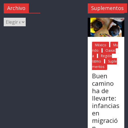
Archivo
Suplementos
México
Mu
ndo
Oaxac
a
Región
Istmo
Suple
mentos
Buen
camino
ha de
llevarte:
infancias
en
migració
n