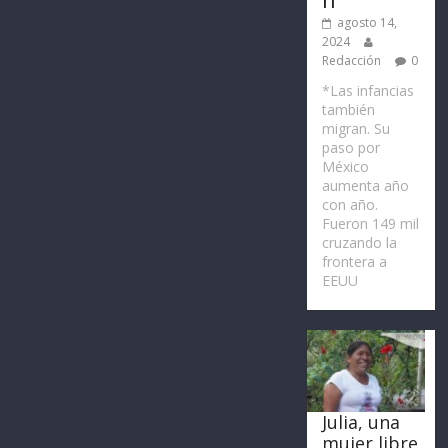
agosto 14,
2024
Redacción
0
*Las infancias
también
migran. Su
paso por
México
aumenta año
con año.
Fueron 149 mil
cruzando la
frontera a
EEUU
Julia, una
mujer libre