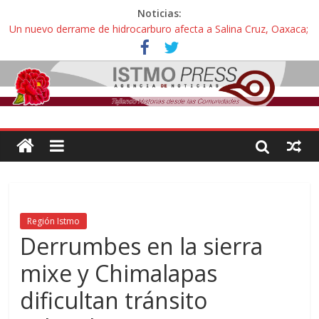
Noticias:
Un nuevo derrame de hidrocarburo afecta a Salina Cruz, Oaxaca;
ahora pescadores de Salinas del Marqués denuncian daños de
Pemex
Ángel, el joven autista expulsado por la Universidad Bienestar de
Ixtepec, Oaxaca vuelve a las aulas tras amparo
Familiares de periodista Alejandro Leyva se reúnen con titular de
la SEGOB y exigen detener a los autores materiales e
intelectuales de su asesinato
Alertan pescadores de Juchitán, Oaxaca de nuevo despojo de su
territorio para construir un parque eólico
Pescadores y comuneros ikoots detienen la extracción ilegal de
material pétreo de gravera Oyamel
Región Istmo
Derrumbes en la sierra
mixe y Chimalapas
dificultan tránsito