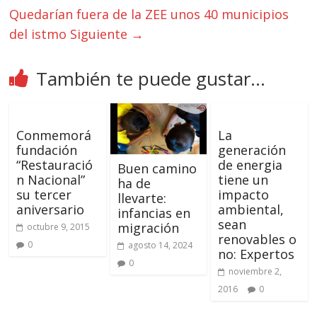
Quedarían fuera de la ZEE unos 40 municipios
del istmo
Siguiente →
También te puede gustar...
Conmemorá
La
fundación
generación
“Restauració
de energia
Buen camino
n Nacional”
tiene un
ha de
su tercer
impacto
llevarte:
aniversario
ambiental,
infancias en
sean
migración
octubre 9, 2015
renovables o
0
agosto 14, 2024
no: Expertos
0
noviembre 2,
2016
0