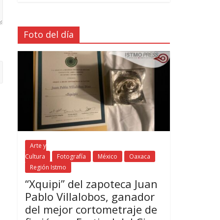
Foto del día
Arte y
Cultura
Fotografía
México
Oaxaca
Región Istmo
“Xquipi” del zapoteca Juan
Pablo Villalobos, ganador
del mejor cortometraje de