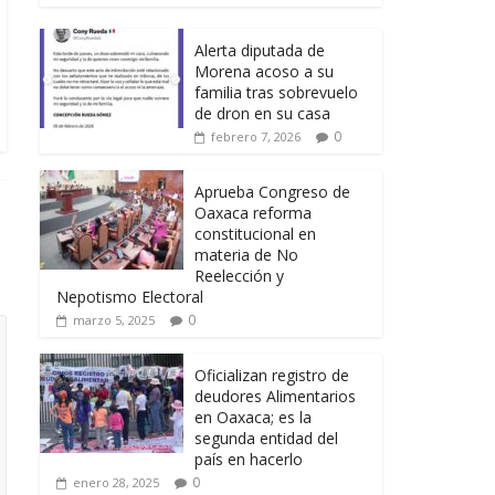
Alerta diputada de
Morena acoso a su
familia tras sobrevuelo
de dron en su casa
0
febrero 7, 2026
Aprueba Congreso de
Oaxaca reforma
constitucional en
materia de No
Reelección y
Nepotismo Electoral
0
marzo 5, 2025
Oficializan registro de
deudores Alimentarios
en Oaxaca; es la
segunda entidad del
país en hacerlo
0
enero 28, 2025