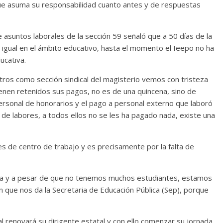
ue asuma su responsabilidad cuanto antes y de respuestas
e asuntos laborales de la sección 59 señaló que a 50 días de la
n igual en el ámbito educativo, hasta el momento el Ieepo no ha
ucativa.
ros como sección sindical del magisterio vemos con tristeza
en retenidos sus pagos, no es de una quincena, sino de
personal de honorarios y el pago a personal externo que laboró
de labores, a todos ellos no se les ha pagado nada, existe una
s de centro de trabajo y es precisamente por la falta de
ca y a pesar de que no tenemos muchos estudiantes, estamos
n que nos da la Secretaria de Educación Pública (Sep), porque
l renovará su dirigente estatal y con ello comenzar su jornada