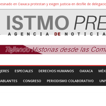
sesinado en Oaxaca protestan y exigen justicia en desfile de delegaci
nuevo despojo de su territorio para construir un parque eólico
 extracción ilegal de material pétreo de gravera Oyamel
a Salina Cruz, Oaxaca; ahora pescadores de Salinas del Marqués de
SÍNDROME DE DOWN
JERES
ESPECIALES
DERECHOS HUMANOS
OAXACA
MÉX
HABLANTES
CONGRESO
PERIODISMO COLABORATIVO
UNI