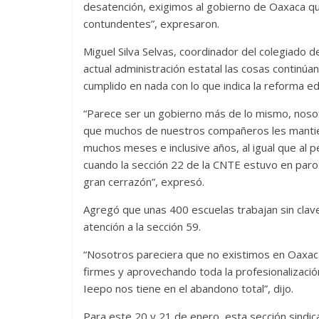
desatención, exigimos al gobierno de Oaxaca q
contundentes”, expresaron.
Miguel Silva Selvas, coordinador del colegiado d
actual administración estatal las cosas continúa
cumplido en nada con lo que indica la reforma ed
“Parece ser un gobierno más de lo mismo, nosot
que muchos de nuestros compañeros les mantien
muchos meses e inclusive años, al igual que al 
cuando la sección 22 de la CNTE estuvo en paro 
gran cerrazón”, expresó.
Agregó que unas 400 escuelas trabajan sin clave
atención a la sección 59.
“Nosotros pareciera que no existimos en Oaxa
firmes y aprovechando toda la profesionalizació
Ieepo nos tiene en el abandono total”, dijo.
Para este 20 y 21 de enero, esta sección sindica