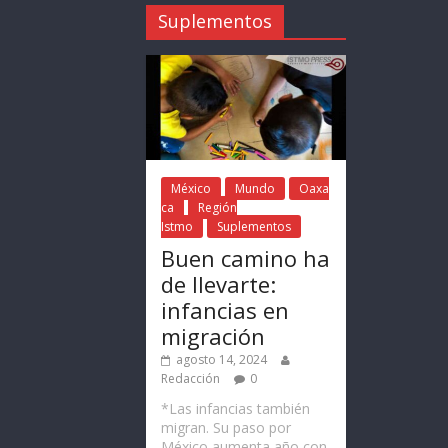
Suplementos
México
Mundo
Oaxa
ca
Región
Istmo
Suplementos
Buen camino ha
de llevarte:
infancias en
migración
agosto 14, 2024
Redacción
0
*Las infancias también
migran. Su paso por
México aumenta año con