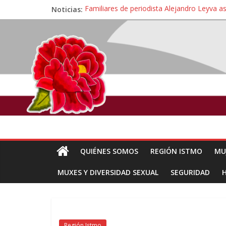
Noticias:
Familiares de periodista Alejandro Leyva a
Alertan pescadores de Juchitán, Oaxaca de 
Pescadores y comuneros ikoots detienen la
Un nuevo derrame de hidrocarburo afecta 
🎧Capítulo 2 : CUIDAR A MI HIJA CON 
QUIÉNES SOMOS
REGIÓN ISTMO
MU
MUXES Y DIVERSIDAD SEXUAL
SEGURIDAD
Región Istmo