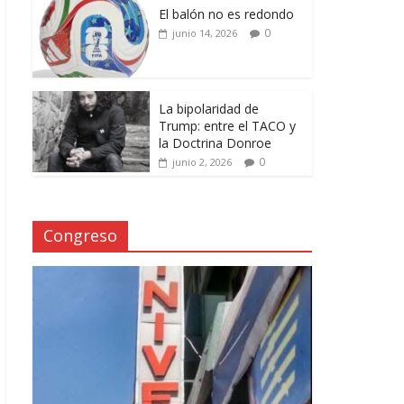
El balón no es redondo
0
junio 14, 2026
La bipolaridad de
Trump: entre el TACO y
la Doctrina Donroe
0
junio 2, 2026
Congreso