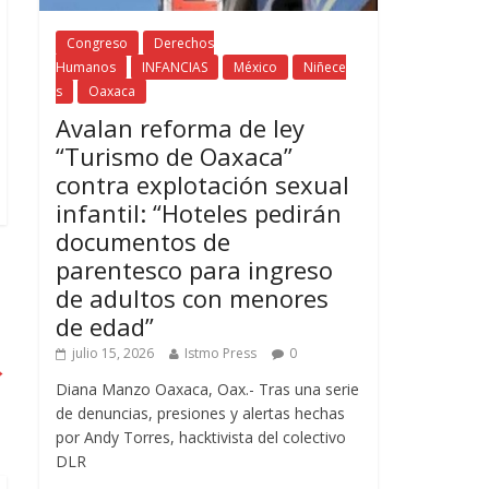
Congreso
Derechos
Humanos
INFANCIAS
México
Niñece
s
Oaxaca
Avalan reforma de ley
“Turismo de Oaxaca”
contra explotación sexual
infantil: “Hoteles pedirán
documentos de
parentesco para ingreso
de adultos con menores
de edad”
julio 15, 2026
Istmo Press
0
→
Diana Manzo Oaxaca, Oax.- Tras una serie
de denuncias, presiones y alertas hechas
por Andy Torres, hacktivista del colectivo
DLR