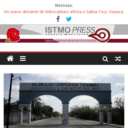
Noticias:
Un nuevo derrame de hidrocarburo afecta a Salina Cruz, Oaxaca;
ahora pescadores de Salinas del Marqués denuncian daños de
Pemex
Ángel, el joven autista expulsado por la Universidad Bienestar de
Ixtepec, Oaxaca vuelve a las aulas tras amparo
Familiares de periodista Alejandro Leyva se reúnen con titular de
la SEGOB y exigen detener a los autores materiales e
intelectuales de su asesinato
Alertan pescadores de Juchitán, Oaxaca de nuevo despojo de su
territorio para construir un parque eólico
Pescadores y comuneros ikoots detienen la extracción ilegal de
material pétreo de gravera Oyamel