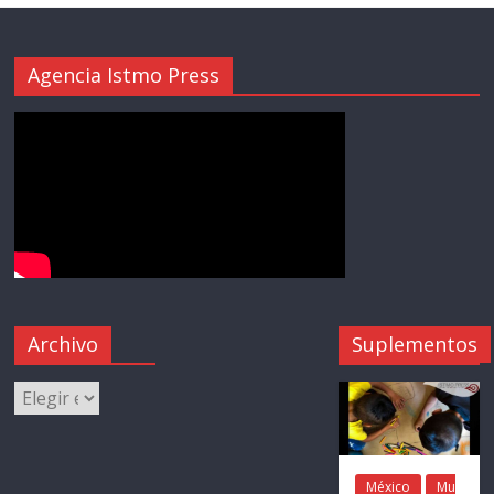
Agencia Istmo Press
Archivo
Suplementos
México
Mu