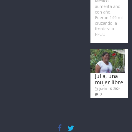
México
aumenta año
con año.
Fueron 149 mil
cruzando la
frontera a
EEUU
Julia, una
mujer libre
junio 16, 2024
0