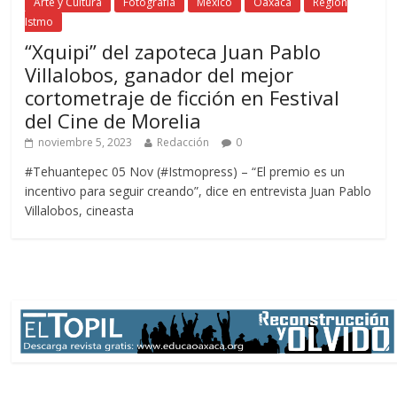
Arte y Cultura
Fotografía
México
Oaxaca
Región
Istmo
“Xquipi” del zapoteca Juan Pablo
Villalobos, ganador del mejor
cortometraje de ficción en Festival
del Cine de Morelia
noviembre 5, 2023
Redacción
0
#Tehuantepec 05 Nov (#Istmopress) – “El premio es un
incentivo para seguir creando”, dice en entrevista Juan Pablo
Villalobos, cineasta