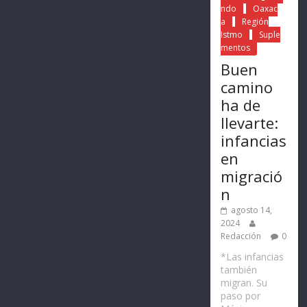
ndo
Oaxac
a
Región
Istmo
Suple
mentos
Buen
camino
ha de
llevarte:
infancias
en
migració
n
agosto 14,
2024
Redacción
0
*Las infancias
también
migran. Su
paso por