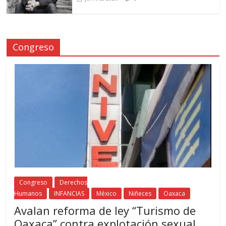
Congreso
Congreso
Derechos
Humanos
INFANCIAS
México
Niñeces
Oaxaca
Avalan reforma de ley “Turismo de
Oaxaca” contra explotación sexual