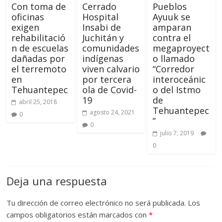
Con toma de
Cerrado
Pueblos
oficinas
Hospital
Ayuuk se
exigen
Insabi de
amparan
rehabilitació
Juchitán y
contra el
n de escuelas
comunidades
megaproyect
dañadas por
indígenas
o llamado
el terremoto
viven calvario
“Corredor
en
por tercera
interoceánic
Tehuantepec
ola de Covid-
o del Istmo
19
de
abril 25, 2018
Tehuantepec
agosto 24, 2021
0
”
0
julio 7, 2019
0
Deja una respuesta
Tu dirección de correo electrónico no será publicada.
Los
campos obligatorios están marcados con
*