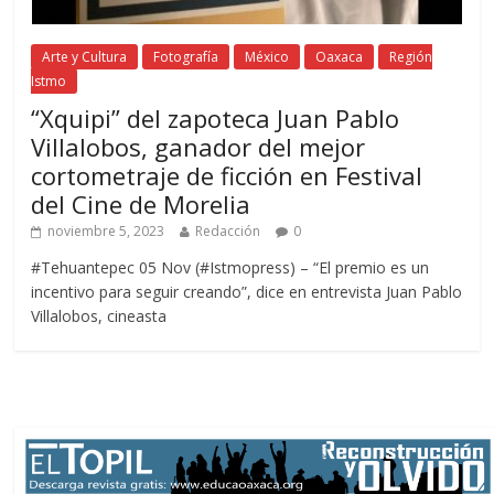
Arte y Cultura
Fotografía
México
Oaxaca
Región
Istmo
“Xquipi” del zapoteca Juan Pablo
Villalobos, ganador del mejor
cortometraje de ficción en Festival
del Cine de Morelia
noviembre 5, 2023
Redacción
0
#Tehuantepec 05 Nov (#Istmopress) – “El premio es un
incentivo para seguir creando”, dice en entrevista Juan Pablo
Villalobos, cineasta