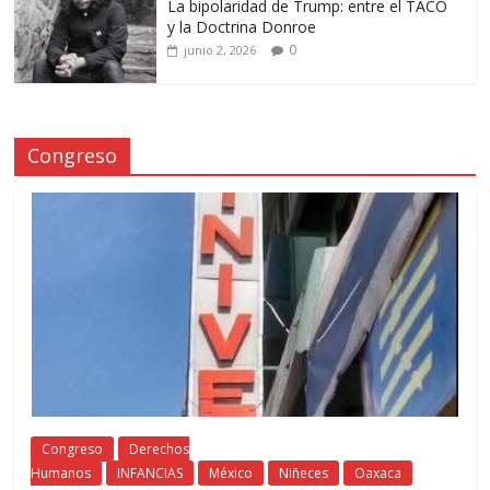
La bipolaridad de Trump: entre el TACO
y la Doctrina Donroe
0
junio 2, 2026
Congreso
Congreso
Derechos
Humanos
INFANCIAS
México
Niñeces
Oaxaca