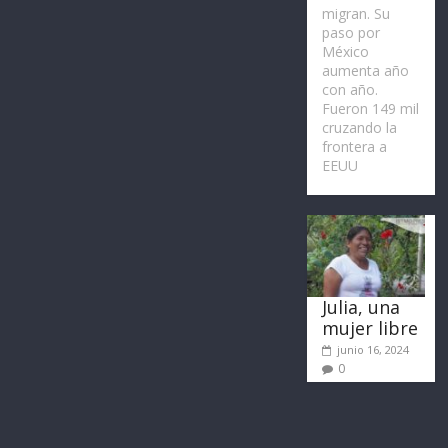
migran. Su
paso por
México
aumenta año
con año.
Fueron 149 mil
cruzando la
frontera a
EEUU
Julia, una
mujer libre
junio 16, 2024
0