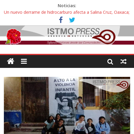
Noticias:
Un nuevo derrame de hidrocarburo afecta a Salina Cruz, Oaxaca;
ahora pescadores de Salinas del Marqués denuncian daños de
Pemex
Ángel, el joven autista expulsado por la Universidad Bienestar de
Ixtepec, Oaxaca vuelve a las aulas tras amparo
Familiares de periodista Alejandro Leyva se reúnen con titular de
la SEGOB y exigen detener a los autores materiales e
intelectuales de su asesinato
Alertan pescadores de Juchitán, Oaxaca de nuevo despojo de su
territorio para construir un parque eólico
Pescadores y comuneros ikoots detienen la extracción ilegal de
material pétreo de gravera Oyamel